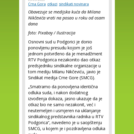
Crna Gora
otkazi
sindikati novinara
Obavezuje se medijska kuća da Milana
Nikčevića vrati na posao u roku od osam
dana
foto: Pixabay / Ilustracija
Osnovni sud u Podgorici je donio
ponovljenu presudu kojom je još
jednom potvrđeno da je menadžment
RTV Podgorica nezakonito dao otkaz
predsjedniku sindikalne organizacije u
tom mediju Milanu Nikčeviću, javio je
Sindikat medija Crne Gore (SMCG).
„Smatramo da ponovljena identična
odluka suda, i nakon dodatnog
izvođenja dokaza, jasno ukazuje da je
otkaz bio ne samo nezakonit, već i
neutemeljen i usmjeren na uklanjanje
sindikalnog predstavnika radnika u RTV
Podgorica“, navedeno je u saopštenju
SMCG, u kojem je i pozdravljena odluka