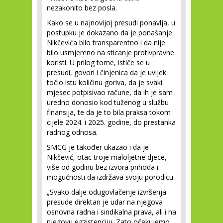
nezakonito bez posla.
Kako se u najnovijoj presudi ponavlja, u
postupku je dokazano da je ponašanje
Nikčevića bilo transparentno i da nije
bilo usmjereno na sticanje protivpravne
koristi. U prilog tome, ističe se u
presudi, govori i činjenica da je uvijek
točio istu količinu goriva, da je svaki
mjesec potpisivao račune, da ih je sam
uredno donosio kod tuženog u službu
finansija, te da je to bila praksa tokom
cijele 2024. i 2025. godine, do prestanka
radnog odnosa.
SMCG je također ukazao i da je
Nikčević, otac troje maloljetne djece,
više od godinu bez izvora prihoda i
mogućnosti da izdržava svoju porodicu.
„Svako dalje odugovlačenje izvršenja
presude direktan je udar na njegova
osnovna radna i sindikalna prava, ali i na
njegovu egzistenciju. Zato očekujemo