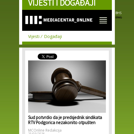
VIJESTI I DOGAĐAJI
Skip to
main
content
BHS
ENG
Vijesti
Događaji
Sud potvrdio da je predsjednik sindikata
RTV Podgorica nezakonito otpušten
MCOnline Redakcija
25/03/2026