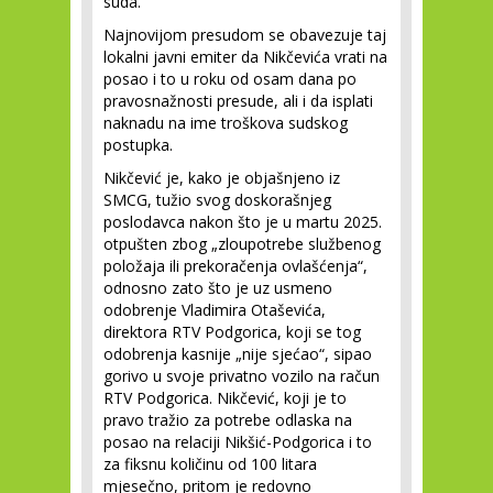
suda.
Najnovijom presudom se obavezuje taj
lokalni javni emiter da Nikčevića vrati na
posao i to u roku od osam dana po
pravosnažnosti presude, ali i da isplati
naknadu na ime troškova sudskog
postupka.
Nikčević je, kako je objašnjeno iz
SMCG, tužio svog doskorašnjeg
poslodavca nakon što je u martu 2025.
otpušten zbog „zloupotrebe službenog
položaja ili prekoračenja ovlašćenja“,
odnosno zato što je uz usmeno
odobrenje Vladimira Otaševića,
direktora RTV Podgorica, koji se tog
odobrenja kasnije „nije sjećao“, sipao
gorivo u svoje privatno vozilo na račun
RTV Podgorica. Nikčević, koji je to
pravo tražio za potrebe odlaska na
posao na relaciji Nikšić-Podgorica i to
za fiksnu količinu od 100 litara
mjesečno, pritom je redovno