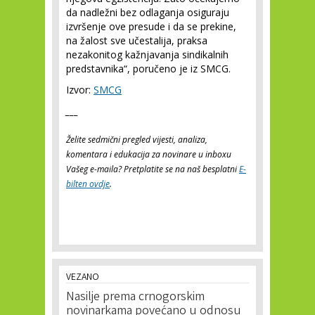
da nadležni bez odlaganja osiguraju
izvršenje ove presude i da se prekine,
na žalost sve učestalija, praksa
nezakonitog kažnjavanja sindikalnih
predstavnika“, poručeno je iz SMCG.
Izvor:
SMCG
___
Želite sedmični pregled vijesti, analiza,
komentara i edukacija za novinare u inboxu
Vašeg e-maila? Pretplatite se na naš besplatni
E-
bilten ovdje
.
VEZANO
Nasilje prema crnogorskim
novinarkama povećano u odnosu