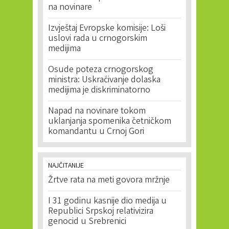
na novinare
Izvještaj Evropske komisije: Loši
uslovi rada u crnogorskim
medijima
Osude poteza crnogorskog
ministra: Uskraćivanje dolaska
medijima je diskriminatorno
Napad na novinare tokom
uklanjanja spomenika četničkom
komandantu u Crnoj Gori
NAJČITANIJE
Žrtve rata na meti govora mržnje
I 31 godinu kasnije dio medija u
Republici Srpskoj relativizira
genocid u Srebrenici