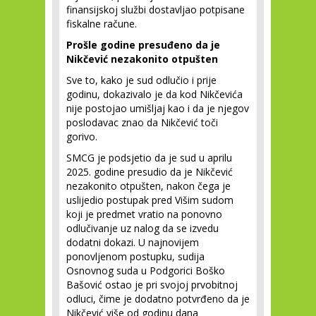
finansijskoj službi dostavljao potpisane
fiskalne račune.
Prošle godine presuđeno da je
Nikčević nezakonito otpušten
Sve to, kako je sud odlučio i prije
godinu, dokazivalo je da kod Nikčevića
nije postojao umišljaj kao i da je njegov
poslodavac znao da Nikčević toči
gorivo.
SMCG je podsjetio da je sud u aprilu
2025. godine presudio da je Nikčević
nezakonito otpušten, nakon čega je
uslijedio postupak pred Višim sudom
koji je predmet vratio na ponovno
odlučivanje uz nalog da se izvedu
dodatni dokazi. U najnovijem
ponovljenom postupku, sudija
Osnovnog suda u Podgorici Boško
Bašović ostao je pri svojoj prvobitnoj
odluci, čime je dodatno potvrđeno da je
Nikčević više od godinu dana