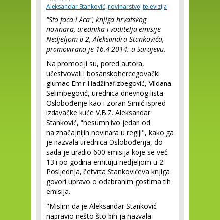
Aleksandar Stanković
novinarstvo
televizija
"Sto faca i Aca", knjiga hrvatskog
novinara, urednika i voditelja emisije
Nedjeljom u 2, Aleksandra Stankovića,
promovirana je 16.4.2014. u Sarajevu.
Na promociji su, pored autora,
učestvovali i bosanskohercegovački
glumac Emir Hadžihafizbegović, Vildana
Selimbegović, urednica dnevnog lista
Oslobođenje kao i Zoran Simić ispred
izdavačke kuće V.B.Z. Aleksandar
Stanković, "nesumnjivo jedan od
najznačajnijih novinara u regiji", kako ga
je nazvala urednica Oslobođenja, do
sada je uradio 600 emisija koje se već
13 i po godina emituju nedjeljom u 2.
Posljednja, četvrta Stankovićeva knjiga
govori upravo o odabranim gostima tih
emisija.
"Mislim da je Aleksandar Stanković
napravio nešto što bih ja nazvala