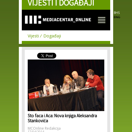
VIJESTI I DOGAĐAJI
Skip to
main
content
BHS
ENG
Vijesti
Događaji
Sto faca i Aca: Nova knjiga Aleksandra
Stankovića
MCOnline Redakcija
17/04/2014