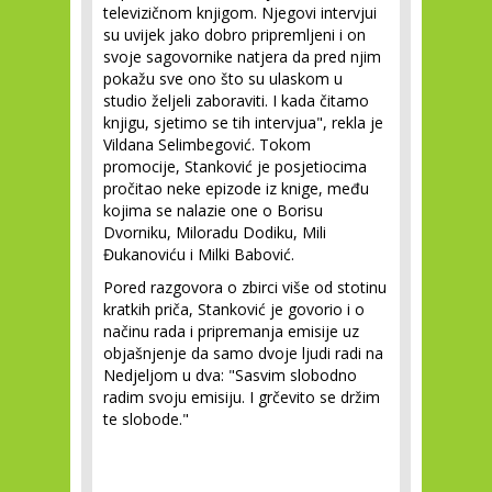
televizičnom knjigom. Njegovi intervjui
su uvijek jako dobro pripremljeni i on
svoje sagovornike natjera da pred njim
pokažu sve ono što su ulaskom u
studio željeli zaboraviti. I kada čitamo
knjigu, sjetimo se tih intervjua", rekla je
Vildana Selimbegović. Tokom
promocije, Stanković je posjetiocima
pročitao neke epizode iz knige, među
kojima se nalazie one o Borisu
Dvorniku, Miloradu Dodiku, Mili
Đukanoviću i Milki Babović.
Pored razgovora o zbirci više od stotinu
kratkih priča, Stanković je govorio i o
načinu rada i pripremanja emisije uz
objašnjenje da samo dvoje ljudi radi na
Nedjeljom u dva: "Sasvim slobodno
radim svoju emisiju. I grčevito se držim
te slobode."