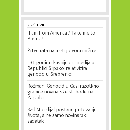
NAJČITANIJE
'I am from America / Take me to
Bosnia!'
Žrtve rata na meti govora mržnje
I 31 godinu kasnije dio medija u
Republici Srpskoj relativizira
genocid u Srebrenici
Rožman: Genocid u Gazi razotkrio
granice novinarske slobode na
Zapadu
Kad Mundijal postane putovanje
života, a ne samo novinarski
zadatak