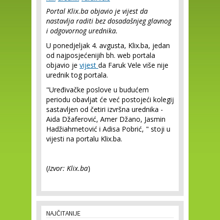
Portal Klix.ba objavio je vijest da
nastavlja raditi bez dosadašnjeg glavnog
i odgovornog urednika.
U ponedjeljak 4. avgusta, Klix.ba, jedan
od najposjećenijih bh. web portala
objavio je
vijest
da Faruk Vele više nije
urednik tog portala.
"Uređivačke poslove u budućem
periodu obavljat će već postojeći kolegij
sastavljen od četiri izvršna urednika -
Aida Džaferović, Amer Džano, Jasmin
Hadžiahmetović i Adisa Pobrić, " stoji u
vijesti na portalu Klix.ba.
(
Izvor: Klix.ba
)
NAJČITANIJE