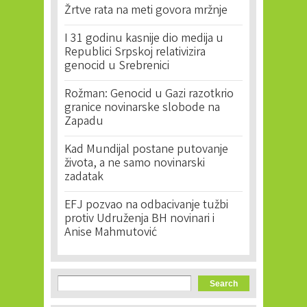
Žrtve rata na meti govora mržnje
I 31 godinu kasnije dio medija u
Republici Srpskoj relativizira
genocid u Srebrenici
Rožman: Genocid u Gazi razotkrio
granice novinarske slobode na
Zapadu
Kad Mundijal postane putovanje
života, a ne samo novinarski
zadatak
EFJ pozvao na odbacivanje tužbi
protiv Udruženja BH novinari i
Anise Mahmutović
Search form
Search