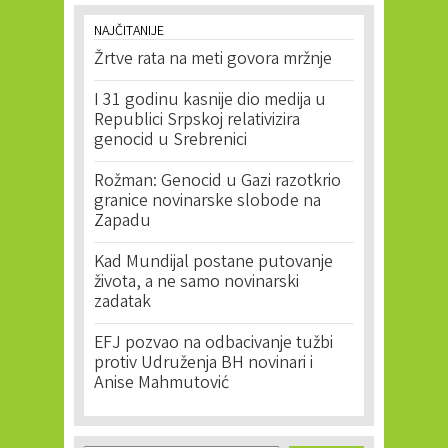
NAJČITANIJE
Žrtve rata na meti govora mržnje
I 31 godinu kasnije dio medija u
Republici Srpskoj relativizira
genocid u Srebrenici
Rožman: Genocid u Gazi razotkrio
granice novinarske slobode na
Zapadu
Kad Mundijal postane putovanje
života, a ne samo novinarski
zadatak
EFJ pozvao na odbacivanje tužbi
protiv Udruženja BH novinari i
Anise Mahmutović