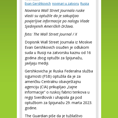
Evan Gershkovich
novinari u zatvoru
Rusija
Novinara Wall Street Journala ruske
vlasti su optužile da je sakupljao
povjerljive informacije po nalogu Vlade
Sjedinjenih Američkih Država.
foto: The Wall Street Journal / X
Dopisnik Wall Street Journala iz Moskve
Evan Gershkovich osuđen je odlukom
suda u Rusiji na zatvorsku kaznu od 16
godina zbog optužbi za špijunažu,
javljaju mediji.
Gershkovicha je Ruska Federalna služba
sigurnosti (FSB) optužila da je za
američku Centralnu obavještajnu
agenciju (CIA) prikupljao „tajne
informacije“ o ruskoj fabrici tenkova u
regiji Sverdlovsk i uhapsila ga pod
optužbom za špijunažu 29. marta 2023.
godine.
The Guardian piše da je tužilaštvo