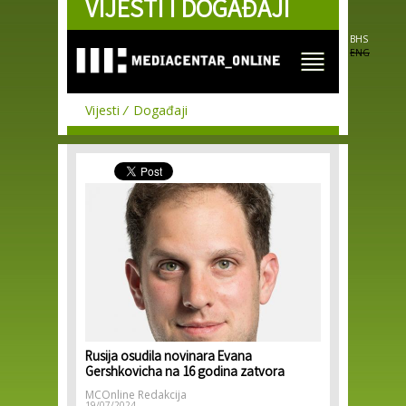
VIJESTI I DOGAĐAJI
Skip to
main
content
BHS
ENG
Vijesti
Događaji
Rusija osudila novinara Evana
Gershkovicha na 16 godina zatvora
MCOnline Redakcija
19/07/2024