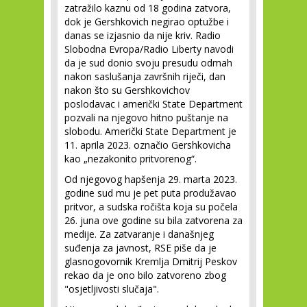
zatražilo kaznu od 18 godina zatvora,
dok je Gershkovich negirao optužbe i
danas se izjasnio da nije kriv. Radio
Slobodna Evropa/Radio Liberty navodi
da je sud donio svoju presudu odmah
nakon saslušanja završnih riječi, dan
nakon što su Gershkovichov
poslodavac i američki State Department
pozvali na njegovo hitno puštanje na
slobodu. Američki State Department je
11. aprila 2023. označio Gershkovicha
kao „nezakonito pritvorenog“.
Od njegovog hapšenja 29. marta 2023.
godine sud mu je pet puta produžavao
pritvor, a sudska ročišta koja su počela
26. juna ove godine su bila zatvorena za
medije. Za zatvaranje i današnjeg
suđenja za javnost, RSE piše da je
glasnogovornik Kremlja Dmitrij Peskov
rekao da je ono bilo zatvoreno zbog
"osjetljivosti slučaja".