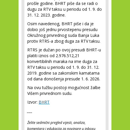
prošle godine. BHRT piše da se radi o
dugu za RTV taksu u periodu od 1. 9. do
31. 12. 2023. godine.
Osim navedenog, BHRT piše i da je
dobio još jednu prvostepenu presudu
Okružnog privrednog suda Banja Luka
protiv RTRS-a zbog duga za RTV taksu.
RTRS je dužan po ovoj presudi BHRT-u
platiti iznos od 2.976.512,21
konvertibilnih maraka na ime duga za
RTV taksu u periodu od 1. 9. do 31. 12.
2019. godine sa zakonskim kamatama
od dana donošenja presude 1. 6. 2026.
Na ovu tužbu postoji mogućnost žalbe
Višem privrednom sudu.
Izvor:
BHRT
___
Želite sedmični pregled vijesti, analiza,
komentara i edukacija za novinare u inboxu