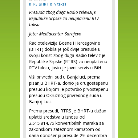
RTRS
BHRT
RTV taksa
Presuda zbog duga Radio televizije
Republike Srpske za neuplaćenu RTV
taksu
foto: Mediacentar Sarajevo
Radiotelevizija Bosne i Hercegovine
(BHRT) dobila je još dvije presude u
svoju korist zbog duga Radio televizije
Republike Srpske (RTRS) za neuplaćenu
RTV taksu, javio je javni servis u BiH.
Viši privredni sud u Banjaluci, prema
pisanju BHRT-a, donio je drugostepenu
presudu kojom je potvrdio prvostepenu
presudu Okružnog privrednog suda u
Banjoj Luci.
Prema presudi, RTRS je BHRT-u dužan
uplatiti sredstva u iznosu od
2.515.814,75 konvertibilnih maraka sa
zakonskom zateznom kamatom od
dana donošenja presude 29. decembra