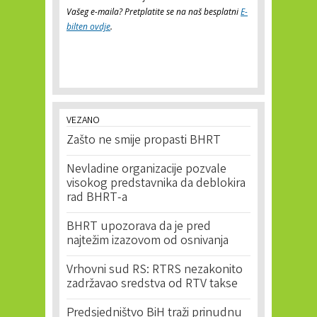
Vašeg e-maila? Pretplatite se na naš besplatni
E-
bilten ovdje
.
VEZANO
Zašto ne smije propasti BHRT
Nevladine organizacije pozvale
visokog predstavnika da deblokira
rad BHRT-a
BHRT upozorava da je pred
najtežim izazovom od osnivanja
Vrhovni sud RS: RTRS nezakonito
zadržavao sredstva od RTV takse
Predsjedništvo BiH traži prinudnu