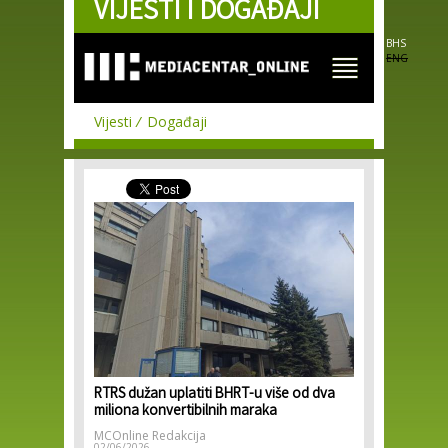
VIJESTI I DOGAĐAJI
Skip to
main
content
BHS
ENG
Vijesti
Događaji
RTRS dužan uplatiti BHRT-u više od dva
miliona konvertibilnih maraka
MCOnline Redakcija
02/06/2026