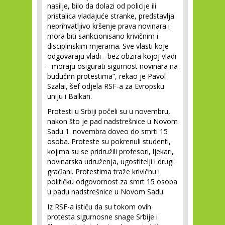
nasilje, bilo da dolazi od policije ili
pristalica vladajuće stranke, predstavlja
neprihvatljivo kršenje prava novinara i
mora biti sankcionisano krivičnim i
disciplinskim mjerama. Sve vlasti koje
odgovaraju vladi - bez obzira kojoj vladi
- moraju osigurati sigurnost novinara na
budućim protestima”, rekao je Pavol
Szalai, šef odjela RSF-a za Evropsku
uniju i Balkan.
Protesti u Srbiji počeli su u novembru,
nakon što je pad nadstrešnice u Novom
Sadu 1. novembra doveo do smrti 15
osoba. Proteste su pokrenuli studenti,
kojima su se pridružili profesori, ljekari,
novinarska udruženja, ugostitelji i drugi
građani. Protestima traže krivičnu i
političku odgovornost za smrt 15 osoba
u padu nadstrešnice u Novom Sadu.
Iz RSF-a ističu da su tokom ovih
protesta sigurnosne snage Srbije i