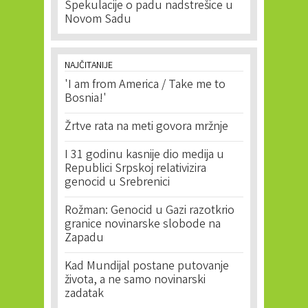
Spekulacije o padu nadstrešice u
Novom Sadu
NAJČITANIJE
'I am from America / Take me to
Bosnia!'
Žrtve rata na meti govora mržnje
I 31 godinu kasnije dio medija u
Republici Srpskoj relativizira
genocid u Srebrenici
Rožman: Genocid u Gazi razotkrio
granice novinarske slobode na
Zapadu
Kad Mundijal postane putovanje
života, a ne samo novinarski
zadatak