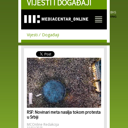
VIJESTI I DOGAĐAJI
Skip to
main
content
BHS
ENG
Vijesti
Događaji
RSF: Novinari meta nasilja tokom protesta
u Srbiji
MCOnline Redakcija
31/01/2025