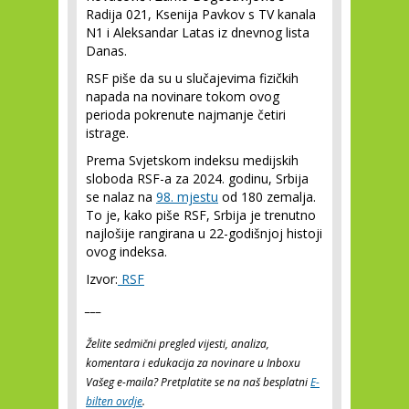
Radija 021, Ksenija Pavkov s TV kanala
N1 i Aleksandar Latas iz dnevnog lista
Danas.
RSF piše da su u slučajevima fizičkih
napada na novinare tokom ovog
perioda pokrenute najmanje četiri
istrage.
Prema Svjetskom indeksu medijskih
sloboda RSF-a za 2024. godinu, Srbija
se nalaz na
98. mjestu
od 180 zemalja.
To je, kako piše RSF, Srbija je trenutno
najlošije rangirana u 22-godišnjoj histoji
ovog indeksa.
Izvor:
RSF
___
Želite sedmični pregled vijesti, analiza,
komentara i edukacija za novinare u Inboxu
Vašeg e-maila? Pretplatite se na naš besplatni
E-
bilten ovdje
.