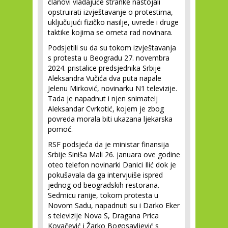
članovi vladajuće stranke nastojali
opstruirati izvještavanje o protestima,
uključujući fizičko nasilje, uvrede i druge
taktike kojima se ometa rad novinara.
Podsjetili su da su tokom izvještavanja
s protesta u Beogradu 27. novembra
2024. pristalice predsjednika Srbije
Aleksandra Vučića dva puta napale
Jelenu Mirković, novinarku N1 televizije.
Tada je napadnut i njen snimatelj
Aleksandar Cvrkotić, kojem je zbog
povreda morala biti ukazana ljekarska
pomoć.
RSF podsjeća da je ministar finansija
Srbije Siniša Mali 26. januara ove godine
oteo telefon novinarki Danici Ilić dok je
pokušavala da ga intervjuiše ispred
jednog od beogradskih restorana.
Sedmicu ranije, tokom protesta u
Novom Sadu, napadnuti su i Darko Eker
s televizije Nova S, Dragana Prica
Kovačević i Žarko Bogosavljević s