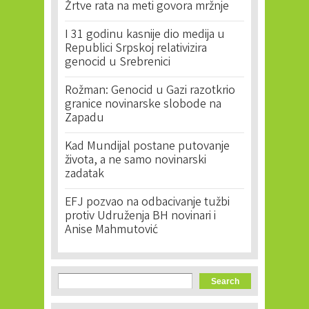
Žrtve rata na meti govora mržnje
I 31 godinu kasnije dio medija u
Republici Srpskoj relativizira
genocid u Srebrenici
Rožman: Genocid u Gazi razotkrio
granice novinarske slobode na
Zapadu
Kad Mundijal postane putovanje
života, a ne samo novinarski
zadatak
EFJ pozvao na odbacivanje tužbi
protiv Udruženja BH novinari i
Anise Mahmutović
Search form
Search