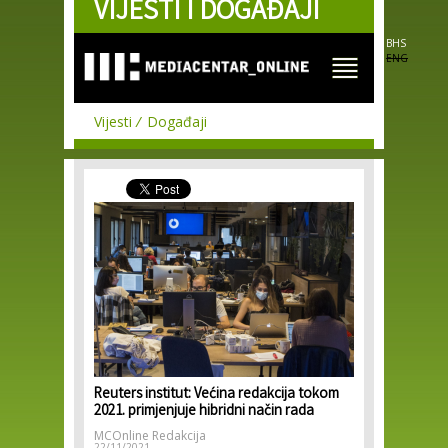
VIJESTI I DOGAĐAJI
Skip to
main
content
BHS
ENG
Vijesti
Događaji
Reuters institut: Većina redakcija tokom
2021. primjenjuje hibridni način rada
MCOnline Redakcija
22/11/2021