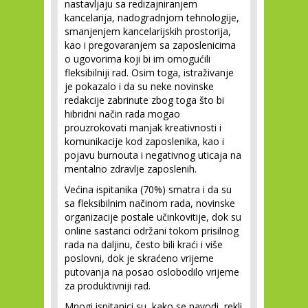
nastavljaju sa redizajniranjem
kancelarija, nadogradnjom tehnologije,
smanjenjem kancelarijskih prostorija,
kao i pregovaranjem sa zaposlenicima
o ugovorima koji bi im omogućili
fleksibilniji rad. Osim toga, istraživanje
je pokazalo i da su neke novinske
redakcije zabrinute zbog toga što bi
hibridni način rada mogao
prouzrokovati manjak kreativnosti i
komunikacije kod zaposlenika, kao i
pojavu burnouta i negativnog uticaja na
mentalno zdravlje zaposlenih.
Većina ispitanika (70%) smatra i da su
sa fleksibilnim načinom rada, novinske
organizacije postale učinkovitije, dok su
online sastanci održani tokom prisilnog
rada na daljinu, često bili kraći i više
poslovni, dok je skraćeno vrijeme
putovanja na posao oslobodilo vrijeme
za produktivniji rad.
Mnogi ispitanici su, kako se navodi, rekli