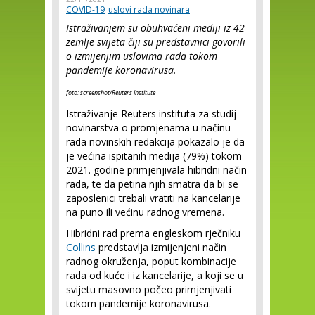
COVID-19
uslovi rada novinara
Istraživanjem su obuhvaćeni mediji iz 42
zemlje svijeta čiji su predstavnici govorili
o izmijenjim uslovima rada tokom
pandemije koronavirusa.
foto: screenshot/Reuters Institute
Istraživanje Reuters instituta za studij
novinarstva o promjenama u načinu
rada novinskih redakcija pokazalo je da
je većina ispitanih medija (79%) tokom
2021. godine primjenjivala hibridni način
rada, te da petina njih smatra da bi se
zaposlenici trebali vratiti na kancelarije
na puno ili većinu radnog vremena.
Hibridni rad prema engleskom rječniku
Collins
predstavlja izmijenjeni način
radnog okruženja, poput kombinacije
rada od kuće i iz kancelarije, a koji se u
svijetu masovno počeo primjenjivati
tokom pandemije koronavirusa.