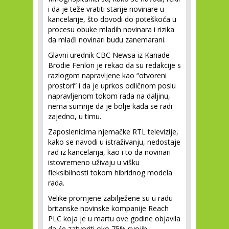
i da je teže vratiti starije novinare u
kancelarije, što dovodi do poteškoća u
procesu obuke mladih novinara i rizika
da mlađi novinari budu zanemarani.
Glavni urednik CBC Newsa iz Kanade
Brodie Fenlon je rekao da su redakcije s
razlogom napravljene kao “otvoreni
prostori” i da je uprkos odličnom poslu
napravljenom tokom rada na daljinu,
nema sumnje da je bolje kada se radi
zajedno, u timu.
Zaposlenicima njemačke RTL televizije,
kako se navodi u istraživanju, nedostaje
rad iz kancelarija, kao i to da novinari
istovremeno uživaju u višku
fleksibilnosti tokom hibridnog modela
rada.
Velike promjene zabilježene su u radu
britanske novinske kompanije Reach
PLC koja je u martu ove godine objavila
da će zatvoriti oko 75% svojih