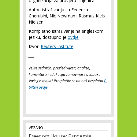
organizacija za provjeru činjenica.
Autori istraživanja su Federica
Cherubini, Nic Newman i Rasmus Kleis
Nielsen.
Kompletno istraživanje na engleskom
jeziku, dostupno je
ovdje
.
Izvor:
Reuters Institute
___
Želite sedmični pregled vijesti, analiza,
komentara i edukacija za novinare u Inboxu
Vašeg e-maila? Pretplatite se na naš besplatni
E-
bilten ovdje
.
VEZANO
Freedom House: Pandemija