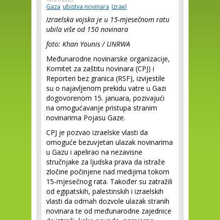
Gaza
ubistva novinara
Izrael
Izraelska vojska je u 15-mjesečnom ratu
ubila više od 150 novinara
foto: Khan Younis / UNRWA
Međunarodne novinarske organizacije,
Komitet za zaštitu novinara (CPJ) i
Reporteri bez granica (RSF), izvijestile
su o najavljenom prekidu vatre u Gazi
dogovorenom 15. januara, pozivajući
na omogućavanje pristupa stranim
novinarima Pojasu Gaze.
CPJ je pozvao izraelske vlasti da
omoguće bezuvjetan ulazak novinarima
u Gazu i apelirao na nezavisne
stručnjake za ljudska prava da istraže
zločine počinjene nad medijima tokom
15-mjesečnog rata. Također su zatražili
od egipatskih, palestinskih i izraelskih
vlasti da odmah dozvole ulazak stranih
novinara te od međunarodne zajednice