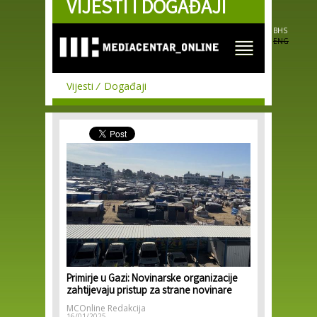
VIJESTI I DOGAĐAJI
Skip to
main
content
BHS
ENG
Vijesti
Događaji
Primirje u Gazi: Novinarske organizacije
zahtijevaju pristup za strane novinare
MCOnline Redakcija
16/01/2025