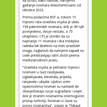
da istraži, kako navode, namjerno
gađanje novinara dokumentovano od
oktobra 2023.
Prema podacima RSF-a, tokom 15
mjeseci rata izraelska vojska je ubila
158 palestinskih novinara, dok je 49 njih
povrijeđeno, dvoje nestalo, a 75
uhapšeno. CPJ je utvrdio da su
najmanje 11 novinara i dva medijska
radnika bili direktno na meti izraelskih
snaga, naglasivši da namjerni napadi na
civile predstavljaju ratni zločin prema
međunarodnom pravu.
“Izraelska vojska je petnaest mjeseci
novinare u Gazi raseljavala,
izgladnjavala, klevetala, prijetila,
ranjavala i ubijala. Uprkos ovim
opasnostima novinari su nastavili da
obavještavaju svoje sugrađane i svijet,
dok je stranim novinarima onemogućen
pristup teritoriji. Novinari iz Gaze su
ponos novinarstva”, izjavio je Thibaut