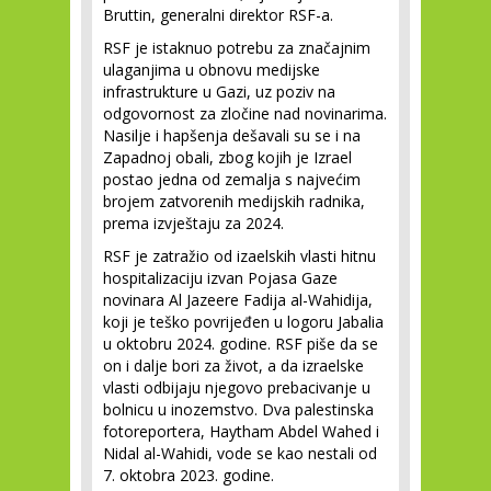
Bruttin, generalni direktor RSF-a.
RSF je istaknuo potrebu za značajnim
ulaganjima u obnovu medijske
infrastrukture u Gazi, uz poziv na
odgovornost za zločine nad novinarima.
Nasilje i hapšenja dešavali su se i na
Zapadnoj obali, zbog kojih je Izrael
postao jedna od zemalja s najvećim
brojem zatvorenih medijskih radnika,
prema izvještaju za 2024.
RSF je zatražio od izaelskih vlasti hitnu
hospitalizaciju izvan Pojasa Gaze
novinara Al Jazeere Fadija al-Wahidija,
koji je teško povrijeđen u logoru Jabalia
u oktobru 2024. godine. RSF piše da se
on i dalje bori za život, a da izraelske
vlasti odbijaju njegovo prebacivanje u
bolnicu u inozemstvo. Dva palestinska
fotoreportera, Haytham Abdel Wahed i
Nidal al-Wahidi, vode se kao nestali od
7. oktobra 2023. godine.