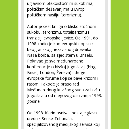
uglavnom bliskoistočnim sukobima,
političkim dešavanjima u Evropi i
političkom nasilju (terorizmu).
Autor je šest knjiga o bliskoistočnom
sukobu, terorizmu, totalitarizmu i
tranziciji evropske ljevice. Od 1991. do
1998. radio je kao evropski dopisnik
beogradskog nezavisnog dnevnika
Naša borba, sa sjedištem u Briselu.
Pokrivao je sve međunarodne
konferencije o bivšoj Jugoslaviji (Hag,
Brisel, London, Ženeva) i druge
evropske forume koji se bave krizom i
ratom. Takođe je pratio rad
Međunarodnog krivičnog suda za bivšu
Jugoslaviju od njegovog osnivanja 1993.
godine.
Od 1998. Klarin osniva i postaje glavni
urednik Sense-Tribunala,
specijalizovanog medijskog servisa koji