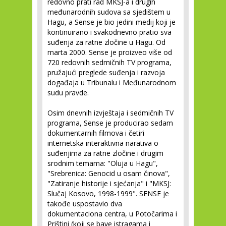
redovno prati rad MKSJ-a i drugih
međunarodnih sudova sa sjedištem u
Hagu, a Sense je bio jedini medij koji je
kontinuirano i svakodnevno pratio sva
suđenja za ratne zločine u Hagu. Od
marta 2000. Sense je proizveo više od
720 redovnih sedmičnih TV programa,
pružajući preglede suđenja i razvoja
događaja u Tribunalu i Međunarodnom
sudu pravde.
Osim dnevnih izvještaja i sedmičnih TV
programa, Sense je producirao sedam
dokumentarnih filmova i četiri
internetska interaktivna narativa o
suđenjima za ratne zločine i drugim
srodnim temama: "Oluja u Hagu",
"Srebrenica: Genocid u osam činova",
"Zatiranje historije i sjećanja" i "MKSJ:
Slučaj Kosovo, 1998-1999". SENSE je
takođe uspostavio dva
dokumentaciona centra, u Potočarima i
Prištini (koji se bave istragama i