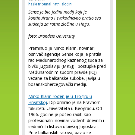
haški tribunal
ratni zločini
Sense je bio jedini medij koji je
kontinuirano i svakodnevno pratio sva
suđenja za ratne zločine u Hagu.
foto: Brandeis University
Preminuo je Mirko Klarin, novinar i
osnivač agencije Sense koja je pratila
rad Međunarodnog kaznenog suda za
bivšu Jugoslaviju (MKSJ) i postupke pred
Međunarodnim sudom pravde (ICJ)
vezane za balkanske sukobe, javljaju
bosanskohercegovački mediji.
Mirko Klarin rođen je u Trogiru u
Hrvatskoj
. Diplomirao je na Pravnom
fakultetu Univerziteta u Beogradu. Od
1966. godine je počeo raditi kao
profesionalni novinar vodećih dnevnih i
sedmičnih listova u bivšoj Jugoslaviji.
Prije balkanskih ratova, bavio se