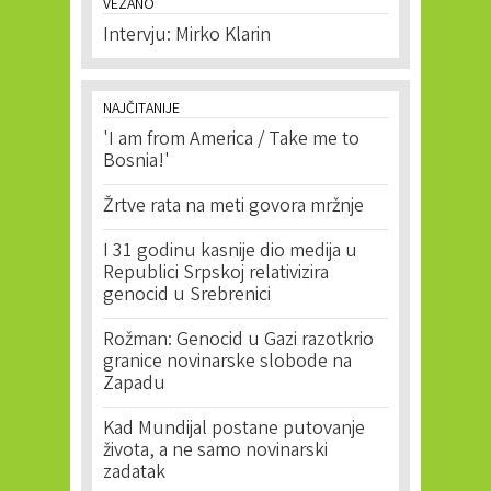
VEZANO
Intervju: Mirko Klarin
NAJČITANIJE
'I am from America / Take me to
Bosnia!'
Žrtve rata na meti govora mržnje
I 31 godinu kasnije dio medija u
Republici Srpskoj relativizira
genocid u Srebrenici
Rožman: Genocid u Gazi razotkrio
granice novinarske slobode na
Zapadu
Kad Mundijal postane putovanje
života, a ne samo novinarski
zadatak