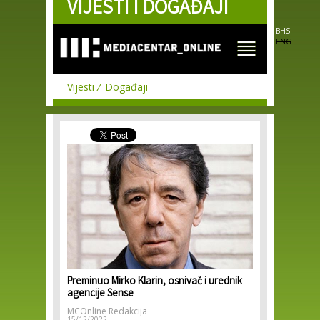
VIJESTI I DOGAĐAJI
Skip to
main
content
BHS
ENG
Vijesti
Događaji
Preminuo Mirko Klarin, osnivač i urednik
agencije Sense
MCOnline Redakcija
15/12/2022