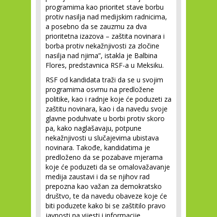
programima kao prioritet stave borbu
protiv nasilja nad medijskim radnicima,
a posebno da se zauzmu za dva
prioritetna izazova – zaštita novinara i
borba protiv nekažnjivosti za zločine
nasilja nad njima”, istakla je Balbina
Flores, predstavnica RSF-a u Meksiku.
RSF od kandidata traži da se u svojim
programima osvrnu na predložene
politike, kao i radnje koje će poduzeti za
zaštitu novinara, kao i da navedu svoje
glavne poduhvate u borbi protiv skoro
pa, kako naglašavaju, potpune
nekažnjivosti u slučajevima ubistava
novinara. Takođe, kandidatima je
predloženo da se pozabave mjerama
koje će poduzeti da se omalovažavanje
medija zaustavi i da se njihov rad
prepozna kao važan za demokratsko
društvo, te da navedu obaveze koje će
biti poduzete kako bi se zaštitilo pravo
javnosti na vijesti i informacije.