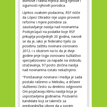
domove i radna mjesta zbog njihove i
sigurnosti njihovih porodica.
Uprkos ovakvim podacima, RSF ističe
da López Obrador nije uspio provesti
reforme i mjere potrebne za
zaustavljanje nasilja nad novinarima.
Podsjećajući na podatke koje RSF
prikuplja posljednjih 20 godina, navodi
se da je, iako je federalno tijelo za
posebnu zaštitu novinara osnovano
2012. i s obzirom na to da je dvije
godine prije toga osnovano tužilaštvo
specijalizovano za napade na slobodu
izražavanja, 97 posto zločina nasilja
nad novinarima ostalo nekažnjeno.
“Ponižavanje novinara i medija je sada
postalo rašireno u Meksiku, a državni
službenici često su direktno odgovorni.
Oni pojačavaju klimu nasilja koja je
uspostavljena godinama. Pozivamo
kandidate koji se takmiče za
predsjedničke izbore da u svojim