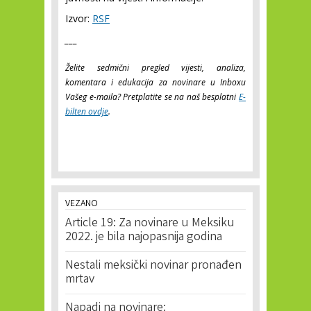
Izvor:
RSF
___
Želite sedmični pregled vijesti, analiza,
komentara i edukacija za novinare u Inboxu
Vašeg e-maila? Pretplatite se na naš besplatni
E-
bilten ovdje
.
VEZANO
Article 19: Za novinare u Meksiku
2022. je bila najopasnija godina
Nestali meksički novinar pronađen
mrtav
Napadi na novinare: