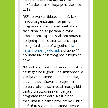
ljevičarske stranke koja je na vlasti od
2018.
RSF poziva kandidate, koji još, kako
navodi organizacija, nisu javno
progovorili o nasilju nad medijskim
radnicima, da se pozabave ovim
problemom koji je u stalnom porastu
posljednjih 20 godina. Organizacija
podsjeća da je prošla godina
bila
najsmrtonosnija dosad
, s ukupno 11
novinara ubijenih zbog posla kojim se
bave.
“Meksiko ne može prihvatiti da nastavi
biti iz godine u godinu najsmrtonosnija
zemlja za novinare. Sloboda medija,
pravo na izvještavanje o vijestima i
borba protiv nekažnjivosti moraju biti u
centru predizbornih kampanja i
programa kandidata. Nasilje nad
medijima nije samo problem koji utiče
na fizičku sigurnost novinara i živote