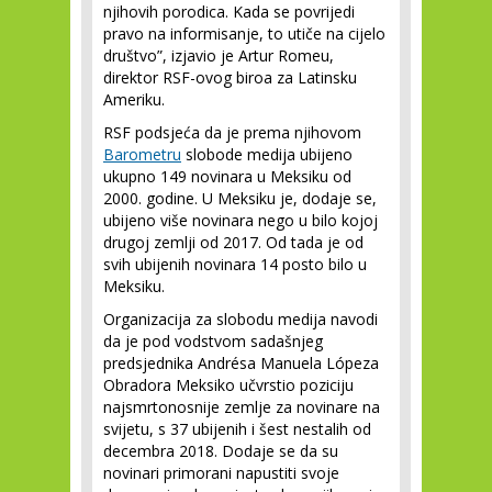
njihovih porodica. Kada se povrijedi
pravo na informisanje, to utiče na cijelo
društvo”, izjavio je Artur Romeu,
direktor RSF-ovog biroa za Latinsku
Ameriku.
RSF podsjeća da je prema njihovom
Barometru
slobode medija ubijeno
ukupno 149 novinara u Meksiku od
2000. godine. U Meksiku je, dodaje se,
ubijeno više novinara nego u bilo kojoj
drugoj zemlji od 2017. Od tada je od
svih ubijenih novinara 14 posto bilo u
Meksiku.
Organizacija za slobodu medija navodi
da je pod vodstvom sadašnjeg
predsjednika Andrésa Manuela Lópeza
Obradora Meksiko učvrstio poziciju
najsmrtonosnije zemlje za novinare na
svijetu, s 37 ubijenih i šest nestalih od
decembra 2018. Dodaje se da su
novinari primorani napustiti svoje