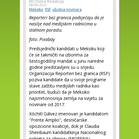
MCOnline Redakcija
08/09/2023
Meksiko
RSF
ubistva novinara
Reporteri bez granica podsjećaju da je
nasilje nad medijskim radnicima u
stalnom porastu.
foto: Pixabay
Predsjednički kandidati u Meksiku koji
će se takmičiti na izborima za
šestogodišnji mandat u junu naredne
godine predstavljeni su u srijedu.
Organizacija Reporteri bez granica (RSF)
poziva kandidate da u svoje programe
stave zaštitu medijskih radnika kao
prioritet, budući da je Meksiko
najsmrtonosnija zemlja na svijetu za
novinare od 2017.
Xóchitl Gálvez imenovan je kandidatom
"Frente Amplio", desničarske
opozicione koalicije, dok je Claudia
Sheinbaum kandidatkinja Nacionalnog
pokreta za obnovu (MORENA),