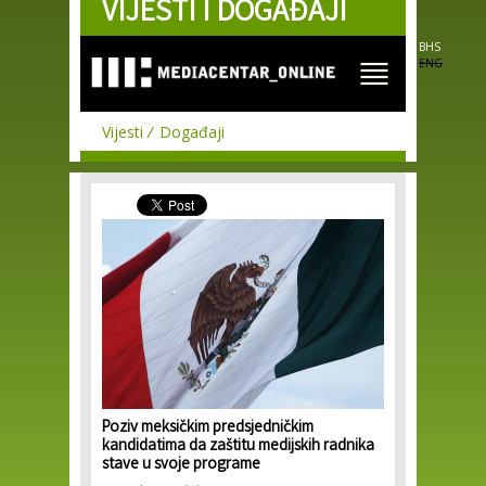
VIJESTI I DOGAĐAJI
Skip to
main
content
BHS
ENG
Vijesti
Događaji
Poziv meksičkim predsjedničkim
kandidatima da zaštitu medijskih radnika
stave u svoje programe