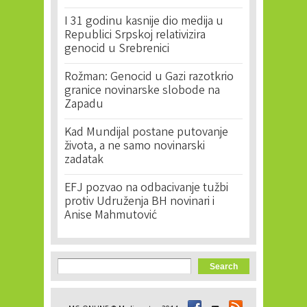
I 31 godinu kasnije dio medija u
Republici Srpskoj relativizira
genocid u Srebrenici
Rožman: Genocid u Gazi razotkrio
granice novinarske slobode na
Zapadu
Kad Mundijal postane putovanje
života, a ne samo novinarski
zadatak
EFJ pozvao na odbacivanje tužbi
protiv Udruženja BH novinari i
Anise Mahmutović
Search form
Search