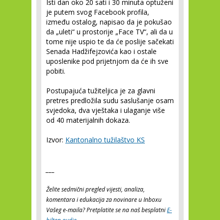
Isti dan oko 20 sati i 30 minuta optuženi
je putem svog Facebook profila,
između ostalog, napisao da je pokušao
da „uleti“ u prostorije „Face TV“, ali da u
tome nije uspio te da će poslije sačekati
Senada Hadžifejzovića kao i ostale
uposlenike pod prijetnjom da će ih sve
pobiti.
Postupajuća tužiteljica je za glavni
pretres predložila sudu saslušanje osam
svjedoka, dva vještaka i ulaganje više
od 40 materijalnih dokaza.
Izvor:
Kantonalno tužilaštvo KS
___
Želite sedmični pregled vijesti, analiza,
komentara i edukacija za novinare u Inboxu
Vašeg e-maila? Pretplatite se na naš besplatni
E-