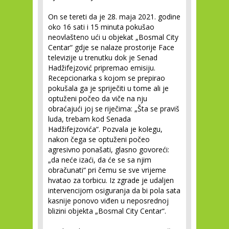
On se tereti da je 28. maja 2021. godine
oko 16 sati i 15 minuta pokušao
neovlašteno ući u objekat „Bosmal City
Centar“ gdje se nalaze prostorije Face
televizije u trenutku dok je Senad
Hadžifejzović pripremao emisiju.
Recepcionarka s kojom se prepirao
pokušala ga je spriječiti u tome ali je
optuženi počeo da viče na nju
obraćajući joj se riječima: „Šta se praviš
luda, trebam kod Senada
Hadžifejzovića“. Pozvala je kolegu,
nakon čega se optuženi počeo
agresivno ponašati, glasno govoreći:
„da neće izaći, da će se sa njim
obračunati“ pri čemu se sve vrijeme
hvatao za torbicu. Iz zgrade je udaljen
intervencijom osiguranja da bi pola sata
kasnije ponovo viđen u neposrednoj
blizini objekta „Bosmal City Centar“.