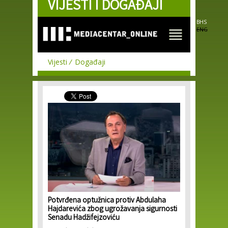
VIJESTI I DOGAĐAJI
Skip to
main
content
BHS
ENG
Vijesti
Događaji
Potvrđena optužnica protiv Abdulaha
Hajdarevića zbog ugrožavanja sigurnosti
Senadu Hadžifejzoviću