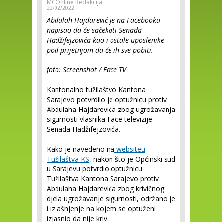
MCOnline Redakcija
22/02/2022
Abdulah Hajdarević je na Facebooku
napisao da će sačekati Senada
Hadžifejzovića kao i ostale uposlenike
pod prijetnjom da će ih sve pobiti.
foto: Screenshot / Face TV
Kantonalno tužilaštvo Kantona
Sarajevo potvrdilo je optužnicu protiv
Abdulaha Hajdarevića zbog ugrožavanja
sigurnosti vlasnika Face televizije
Senada Hadžifejzovića.
Kako je navedeno na
websiteu
Tužilaštva KS,
nakon što je Općinski sud
u Sarajevu potvrdio optužnicu
Tužilaštva Kantona Sarajevo protiv
Abdulaha Hajdarevića zbog krivičnog
djela ugrožavanje sigurnosti, održano je
i izjašnjenje na kojem se optuženi
izjasnio da nije kriv.