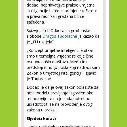
dodao, neprihvatljive prakse umjetne
inteligencije bit će zabranjene u Evropi,
a prava radnika i građana bit će
zaštićena.
Suizvjestitelj Odbora za građanske
slobode
Dragos Tudorache
je kazao da
je „EU uspjela”.
„Koncept umjetne inteligencije utkali
smo u temeljne vrijednosti koje čine
osnovu naših društava. Međutim,
predstoji mnogo posla koji nadilazi sam
Zakon o umjetnoj inteligenciji”, izjavio
je Tudorache.
Dodao je da je ovaj zakon polazište za
novi model upravljanja izgrađen oko
tehnologije te da je sada potrebno
usredotočiti se na provođenje ovog
zakona u praksi.
Sljedeći koraci
Uredbu još trebaju pregledati pravnici