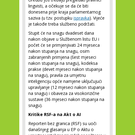
lingvisti, a očekuje se da će biti
donesena prije kraja parlamentarnog
saziva (u tzv. postupku
ispravka
). Vijeće
je takođe treba službeno podržati.
Stupit će na snagu dvadeset dana
nakon objave u Službenom listu EU i
počet će se primjenjivati 24 mjeseca
nakon stupanja na snagu, osim
zabranjenih primjena (šest mjeseci
nakon stupanja na snagu), kodeksa
prakse (devet mjeseci nakon stupanja
na snagu), pravila za umjetnu
inteligenciju opće namjene uključujući
upravljanje (12 mjeseci nakon stupanja
na snagu) i obaveza za visokorizične
sustave (36 mjeseci nakon stupanja na
snagu).
Kritike RSF-a na Akt o AI
Reporteri bez granica (RSF) su uoči
današnjeg glasanja u EP o Aktu o