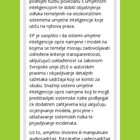
podnijeti tužbu povezanu s umjetnom
inteligencijom te dobiti objašnjenja
odluka temeljenih na visokorizičnim
sistemima umjetne inteligencije koje
utiču na njihova prava.
EP je saopštio i da sistemi umjetne
inteligencije opće namjene i modeli na
kojima se temelje moraju zadovoljavati
određene kriterije transparentnosti,
uključujući usklađenost sa zakonom
Evropske unije (EU) o autorskim
pravima i objavljivanje detaljnih
sažetaka sadržaja koji se koristi za
obuku. Snažniji sistemi umjetne
inteligencije opće namjene koji bi mogli
predstavljati sistemske rizike podlijegat
će dodatnim zahtjevima koji uključuju
ocjenjivanje modela, procjene i
ublažavanje sistemskih rizika te
prijavljivanje incidenata.
Uz to, umjetno stvoreni ili manipulisani
audiosadržaji, fotografije i videosadržaji