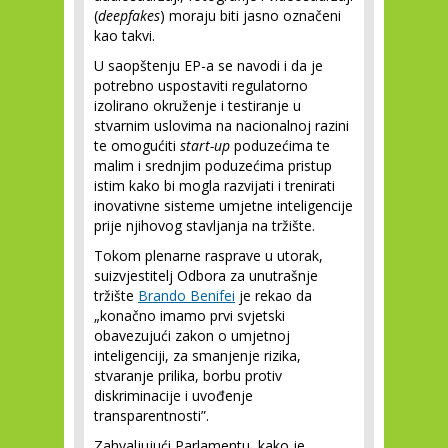
(
deepfakes
) moraju biti jasno označeni
kao takvi.
U saopštenju EP-a se navodi i da je
potrebno uspostaviti regulatorno
izolirano okruženje i testiranje u
stvarnim uslovima na nacionalnoj razini
te omogućiti
start-up
poduzećima te
malim i srednjim poduzećima pristup
istim kako bi mogla razvijati i trenirati
inovativne sisteme umjetne inteligencije
prije njihovog stavljanja na tržište.
Tokom plenarne rasprave u utorak,
suizvjestitelj Odbora za unutrašnje
tržište
Brando Benifei
je rekao da
„konačno imamo prvi svjetski
obavezujući zakon o umjetnoj
inteligenciji, za smanjenje rizika,
stvaranje prilika, borbu protiv
diskriminacije i uvođenje
transparentnosti”.
Zahvaljujući Parlamentu, kako je