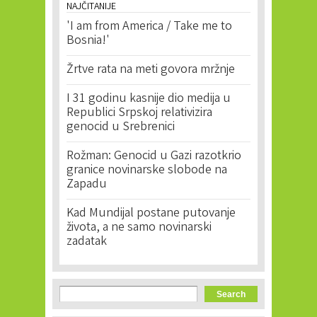
NAJČITANIJE
'I am from America / Take me to
Bosnia!'
Žrtve rata na meti govora mržnje
I 31 godinu kasnije dio medija u
Republici Srpskoj relativizira
genocid u Srebrenici
Rožman: Genocid u Gazi razotkrio
granice novinarske slobode na
Zapadu
Kad Mundijal postane putovanje
života, a ne samo novinarski
zadatak
Search form
Search