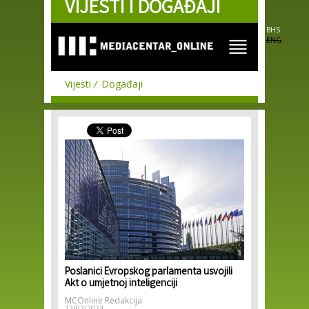
VIJESTI I DOGAĐAJI
Skip to
main
content
BHS
ENG
Vijesti
Događaji
Poslanici Evropskog parlamenta usvojili
Akt o umjetnoj inteligenciji
MCOnline Redakcija
13/03/2024