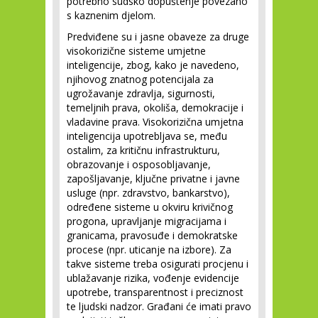
potrebno sudsko dopuštenje povezano
s kaznenim djelom.
Predviđene su i jasne obaveze za druge
visokorizične sisteme umjetne
inteligencije, zbog, kako je navedeno,
njihovog znatnog potencijala za
ugrožavanje zdravlja, sigurnosti,
temeljnih prava, okoliša, demokracije i
vladavine prava. Visokorizična umjetna
inteligencija upotrebljava se, među
ostalim, za kritičnu infrastrukturu,
obrazovanje i osposobljavanje,
zapošljavanje, ključne privatne i javne
usluge (npr. zdravstvo, bankarstvo),
određene sisteme u okviru krivičnog
progona, upravljanje migracijama i
granicama, pravosuđe i demokratske
procese (npr. uticanje na izbore). Za
takve sisteme treba osigurati procjenu i
ublažavanje rizika, vođenje evidencije
upotrebe, transparentnost i preciznost
te ljudski nadzor. Građani će imati pravo