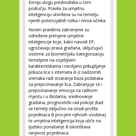
Evropi ulogu predvodnika u tom
području. Pravila za umjetnu
inteligenciju utvrđena su na temelju
njenih potencijalnih rizika i nivoa učinka.
Novim pravilima zabranjene su
određene primjene umjetne
inteligencije koje, kako navodi EP,
ugrožavaju prava građana, uključujući
sisteme za biometrijsku kategorizaciju
temeljene na osjetljivim
karakteristikama i neciljano prikupljanje
prikaza lica s interneta ili iz nadzornih
snimaka radi stvaranja baza podataka
za prepoznavanje lica. Zabranjuje se i
prepoznavanje emocija na radnom
mjestu i u školama, vrednovanje
građana, prognostički rad policije (kad
se temelji isključivo na izradi profila
pojedinaca ili procjeni njihovih osobina)
te umjetna inteligencija koja utiče na
ljudsko ponašanje ili iskorištava
ranjivost pojedinaca.