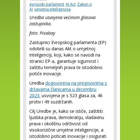
evropski parlament
AI Act
Zakon o
AI
umjetna inteligencija
Uredba usvojena većinom glasova
zastupnika.
foto: Pixabay
Zastupnici Evropskog parlamenta (EP)
odobrili su danas Akt o umjetnoj
inteligenciji, koji, kako se navodi na
stranici EP-a, garantuje sigurnost i
zaštitu temeljnih prava te istodobno
potiče inovacije.
Uredba
dogovorena na pregovorima s
državama članicama u decembru
2023.
usvojena je s 523 glasa za, 46
protiv i 49 suzdržanih.
Cilj Uredbe je, kako se ističe, zaštititi
ljudska prava, demokratiju, vladavinu
prava i okolišnu održivost od
visokorizične umjetne inteligencije, a
istodobno poticati inovacije i osigurati