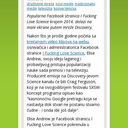
društvene mreže
novi mediji
tradicionalni
mediji
televizija
konvergencija
Popularna Facebook stranica I Fucking
Love Science krajem 2014. dolazi na
male ekrane putem mreže Discovery.
Nakon što je prošle godine počela sa
kreiranjem video klipova na webu
,
osnivačica i administratorica Facebook
stranice
I Fucking Love Science
, Elise
Andrew, svoju ideju laganog i
probavljivog pristupa popularizaciji
nauke sada prenosi i na televiziju.
Producent emisije na Discovery-jevom
Science kanalu će biti Craig Ferguson,
koji je na ovogodišnjem festivalu SXSW
koncept programa opisao kao
"kasnonoćnu Google pretragu koja se
nastavlja dok stvari ne postanu stvarno
čudne - i onda ide još dalje".
Elise Andrew je Facebook stranicu I
Fucking Love Science pokrenula u