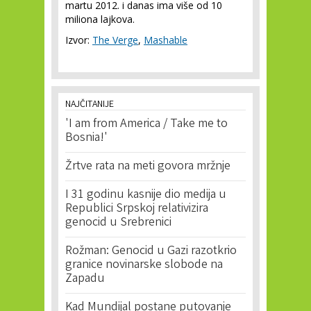
martu 2012. i danas ima više od 10
miliona lajkova.
Izvor:
The Verge
,
Mashable
NAJČITANIJE
'I am from America / Take me to
Bosnia!'
Žrtve rata na meti govora mržnje
I 31 godinu kasnije dio medija u
Republici Srpskoj relativizira
genocid u Srebrenici
Rožman: Genocid u Gazi razotkrio
granice novinarske slobode na
Zapadu
Kad Mundijal postane putovanje