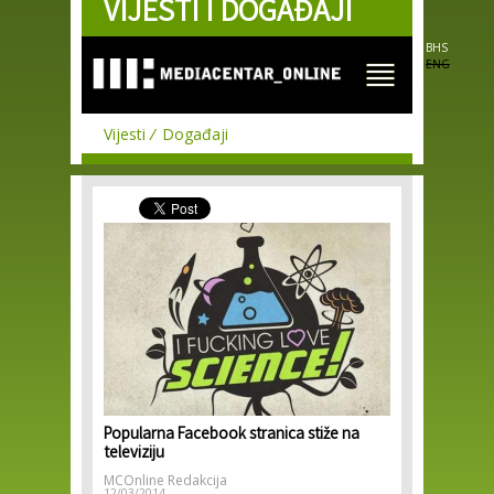
VIJESTI I DOGAĐAJI
Skip to
main
content
BHS
ENG
Vijesti
Događaji
Popularna Facebook stranica stiže na
televiziju
MCOnline Redakcija
12/03/2014