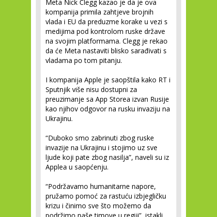
Meta Nick Clegg kazao je da je ova
kompanija primila zahtjeve brojnih
vlada i EU da preduzme korake u vezi s
medijima pod kontrolom ruske države
na svojim platformama. Clegg je rekao
da će Meta nastaviti blisko sarađivati s
vladama po tom pitanju.
I kompanija Apple je saopštila kako RT i
Sputnjik više nisu dostupni za
preuzimanje sa App Storea izvan Rusije
kao njihov odgovor na rusku invaziju na
Ukrajinu.
“Duboko smo zabrinuti zbog ruske
invazije na Ukrajinu i stojimo uz sve
ljude koji pate zbog nasilja”, naveli su iz
Applea u saopćenju.
“Podržavamo humanitarne napore,
pružamo pomoć za rastuću izbjegličku
krizu i činimo sve što možemo da
podržimo naše timove u regiji”, istakli