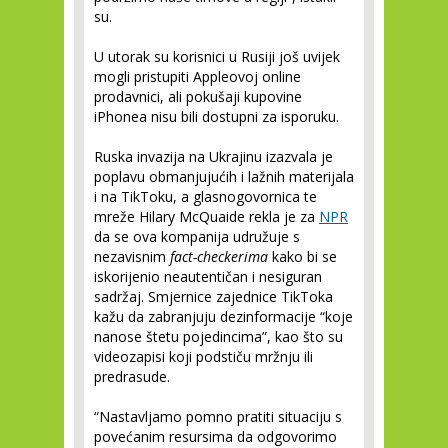
su.
U utorak su korisnici u Rusiji još uvijek
mogli pristupiti Appleovoj online
prodavnici, ali pokušaji kupovine
iPhonea nisu bili dostupni za isporuku.
Ruska invazija na Ukrajinu izazvala je
poplavu obmanjujućih i lažnih materijala
i na TikToku, a glasnogovornica te
mreže Hilary McQuaide rekla je za
NPR
da se ova kompanija udružuje s
nezavisnim
fact-checkerima
kako bi se
iskorijenio neautentičan i nesiguran
sadržaj. Smjernice zajednice TikToka
kažu da zabranjuju dezinformacije “koje
nanose štetu pojedincima”, kao što su
videozapisi koji podstiču mržnju ili
predrasude.
“Nastavljamo pomno pratiti situaciju s
povećanim resursima da odgovorimo