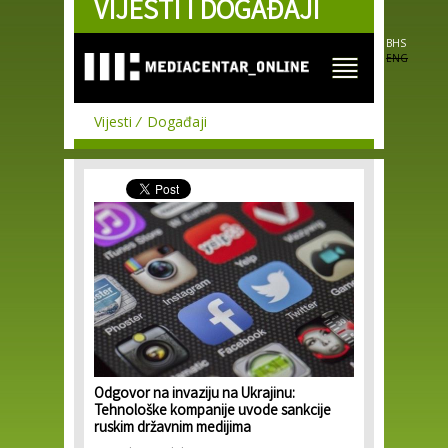
VIJESTI I DOGAĐAJI
Skip to
main
content
BHS
ENG
Vijesti
Događaji
Odgovor na invaziju na Ukrajinu:
Tehnološke kompanije uvode sankcije
ruskim državnim medijima