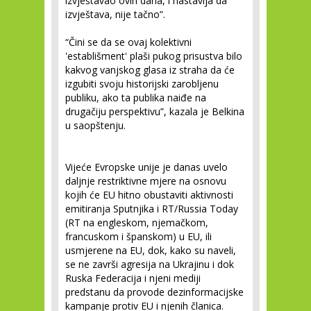
izvještavao ovih dana, i nastavlja da
izvještava, nije tačno”.
“Čini se da se ovaj kolektivni
'establišment' plaši pukog prisustva bilo
kakvog vanjskog glasa iz straha da će
izgubiti svoju historijski zarobljenu
publiku, ako ta publika naiđe na
drugačiju perspektivu”, kazala je Belkina
u saopštenju.
Vijeće Evropske unije je danas uvelo
daljnje restriktivne mjere na osnovu
kojih će EU hitno obustaviti aktivnosti
emitiranja Sputnjika i RT/Russia Today
(RT na engleskom, njemačkom,
francuskom i španskom) u EU, ili
usmjerene na EU, dok, kako su naveli,
se ne završi agresija na Ukrajinu i dok
Ruska Federacija i njeni mediji
predstanu da provode dezinformacijske
kampanje protiv EU i njenih članica.