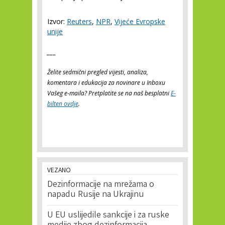
Izvor:
Reuters
,
NPR
,
Vijeće Evropske
unije
___
Želite sedmični pregled vijesti, analiza,
komentara i edukacija za novinare u Inboxu
Vašeg e-maila? Pretplatite se na naš besplatni
E-
bilten ovdje
.
VEZANO
Dezinformacije na mrežama o
napadu Rusije na Ukrajinu
U EU uslijedile sankcije i za ruske