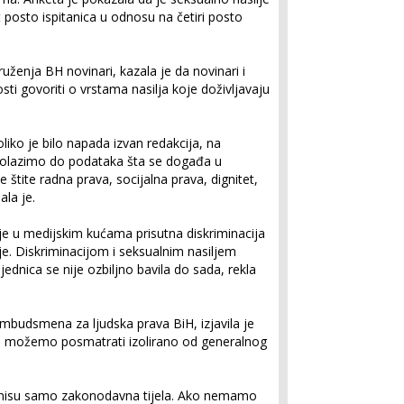
posto ispitanica u odnosu na četiri posto
uženja BH novinari, kazala je da novinari i
sti govoriti o vrstama nasilja koje doživljavaju
iko je bilo napada izvan redakcija, na
dolazimo do podataka šta se događa u
 štite radna prava, socijalna prava, dignitet,
la je.
 je u medijskim kućama prisutna diskriminacija
je. Diskriminacijom i seksualnim nasiljem
ednica se nije ozbiljno bavila do sada, rekla
Ombudsmena za ljudska prava BiH, izjavila je
e možemo posmatrati izolirano od generalnog
o nisu samo zakonodavna tijela. Ako nemamo