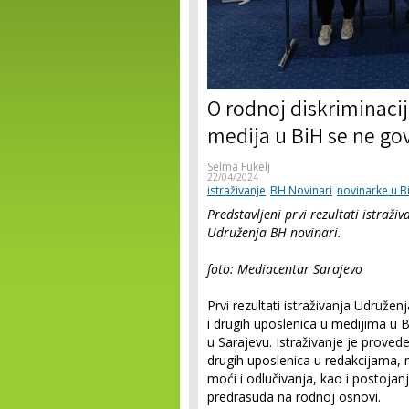
O rodnoj diskriminacij
medija u BiH se ne go
Selma Fukelj
22/04/2024
istraživanje
BH Novinari
novinarke u B
Predstavljeni prvi rezultati istraži
Udruženja BH novinari.
foto: Mediacentar Sarajevo
Prvi rezultati istraživanja Udružen
i drugih uposlenica u medijima u B
u Sarajevu. Istraživanje je provede
drugih uposlenica u redakcijama,
moći i odlučivanja, kao i postojanja 
predrasuda na rodnoj osnovi.