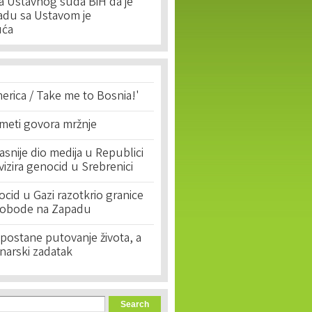
a Ustavnog suda BiH da je
ladu sa Ustavom je
uća
erica / Take me to Bosnia!'
 meti govora mržnje
asnije dio medija u Republici
ivizira genocid u Srebrenici
cid u Gazi razotkrio granice
lobode na Zapadu
postane putovanje života, a
narski zadatak
orm