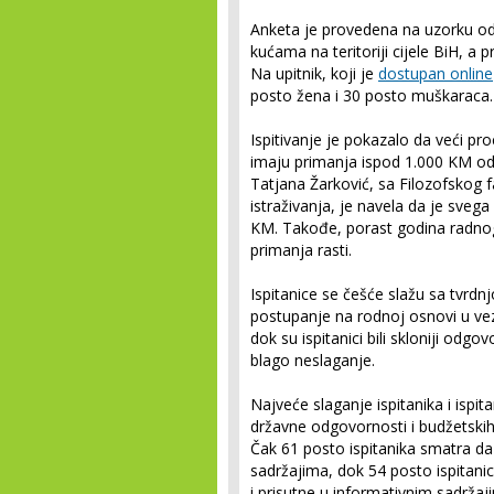
Anketa je provedena na uzorku od
kućama na teritoriji cijele BiH, a p
Na upitnik, koji je
dostupan online
posto žena i 30 posto muškaraca.
Ispitivanje je pokazalo da veći pr
imaju primanja ispod 1.000 KM od
Tatjana Žarković, sa Filozofskog f
istraživanja, je navela da je svega
KM. Takođe, porast godina radnog
primanja rasti.
Ispitanice se češće slažu sa tvrdnj
postupanje na rodnoj osnovi u vez
dok su ispitanici bili skloniji odgo
blago neslaganje.
Najveće slaganje ispitanika i ispi
državne odgovornosti i budžetskih 
Čak 61 posto ispitanika smatra da 
sadržajima, dok 54 posto ispitanic
i prisutne u informativnim sadržaj