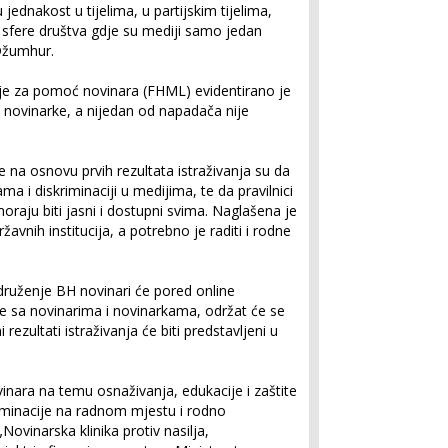
jednakost u tijelima, u partijskim tijelima,
e sfere društva gdje su mediji samo jedan
 Džumhur.
je za pomoć novinara (FHML) evidentirano je
e novinarke, a nijedan od napadača nije
 na osnovu prvih rezultata istraživanja su da
ma i diskriminaciji u medijima, te da pravilnici
moraju biti jasni i dostupni svima. Naglašena je
avnih institucija, a potrebno je raditi i rodne
Udruženje BH novinari će pored online
vjue sa novinarima i novinarkama, održat će se
 rezultati istraživanja će biti predstavljeni u
vinara na temu osnaživanja, edukacije i zaštite
iminacije na radnom mjestu i rodno
ovinarska klinika protiv nasilja,