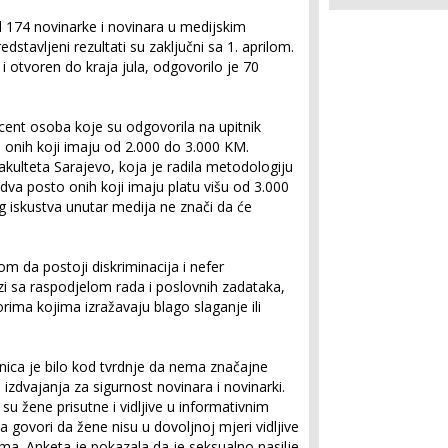
 174 novinarke i novinara u medijskim
redstavljeni rezultati su zaključni sa 1. aprilom.
i otvoren do kraja jula, odgovorilo je 70
ocent osoba koje su odgovorila na upitnik
 onih koji imaju od 2.000 do 3.000 KM.
akulteta Sarajevo, koja je radila metodologiju
 dva posto onih koji imaju platu višu od 3.000
 iskustva unutar medija ne znači da će
om da postoji diskriminacija i nefer
i sa raspodjelom rada i poslovnih zadataka,
vorima kojima izražavaju blago slaganje ili
tanica je bilo kod tvrdnje da nema značajne
izdvajanja za sigurnost novinara i novinarki.
su žene prisutne i vidljive u informativnim
a govori da žene nisu u dovoljnoj mjeri vidljive
ima. Anketa je pokazala da je seksualno nasilje