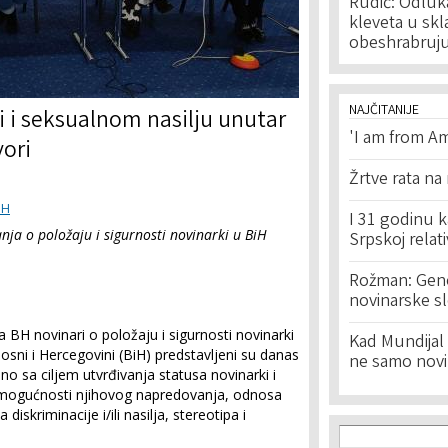
Rudić: Odluk
kleveta u sk
obeshrabruj
NAJČITANIJE
i i seksualnom nasilju unutar
'I am from Am
vori
Žrtve rata na
iH
I 31 godinu k
vanja o položaju i sigurnosti novinarki u BiH
Srpskoj relat
Rožman: Geno
novinarske s
ja BH novinari o položaju i sigurnosti novinarki
Kad Mundijal 
osni i Hercegovini (BiH) predstavljeni su danas
ne samo novi
no sa ciljem utvrđivanja statusa novinarki i
 mogućnosti njihovog napredovanja, odnosa
diskriminacije i/ili nasilja, stereotipa i
Search f
Search