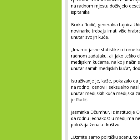
na radnom mjestu doživjelo deset 
ispitanika.
Borka Rudić, generalna tajnica Udr
novinarke trebaju imati više hrabro
unutar svojih kuća.
„Imamo jasne statistike o tome kol
radnom zadataku, ali jako teško 
medijskim kućama, na koji način se
unutar samih medijskih kuća“, doda
Istraživanje je, kaže, pokazalo da
na rodnoj osnovi i seksualno nasil
unutar medijskih kuća medijska zaj
je Rudić.
Jasminka Džumhur, iz institucije 
da rodnu jednakost u medijima n
položaja žena u društvu.
„Uzmite samo političku scenu, t