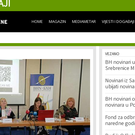
AJI
Skip to
main
content
HOME
MAGAZIN
MEDIAMETAR
VIJESTI I DOGAĐAJI
VEZANO
BH novinari u
Srebrenice M
Novinari iz Sa
ubijati novina
BH novinari o
novinara u P
Fond za odbr
naredne god