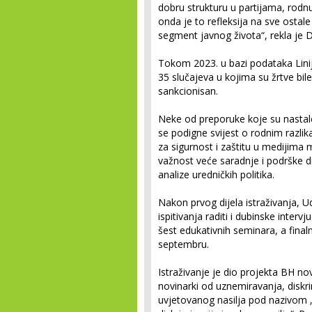
dobru strukturu u partijama, rodnu 
onda je to refleksija na sve ostal
segment javnog života“, rekla je
Tokom 2023. u bazi podataka Lini
35 slučajeva u kojima su žrtve bil
sankcionisan.
Neke od preporuke koje su nastale
se podigne svijest o rodnim razlika
za sigurnost i zaštitu u medijima 
važnost veće saradnje i podrške drž
analize uredničkih politika.
Nakon prvog dijela istraživanja, 
ispitivanja raditi i dubinske inter
šest edukativnih seminara, a finalni
septembru.
Istraživanje je dio projekta BH no
novinarki od uznemiravanja, diskr
uvjetovanog nasilja pod nazivom „N