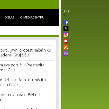
BHS
ENG
OGLASI
O MEDIACENTRU
putili javni protest načelniku
ladenu Grujičiću
rajeva poručili: Prestanite
re u Gazi
d UN-a traže hitnu zaštitu
ojasu Gaze
anu novinara u BiH od
ine