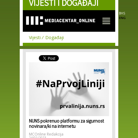
VIJESTI I DOGAĐAJI
Skip to
main
content
BHS
ENG
Vijesti
Događaji
NUNS pokrenuo platformu za sigurnost
novinara/ki na internetu
MCOnline Redakcija
24/01/2023