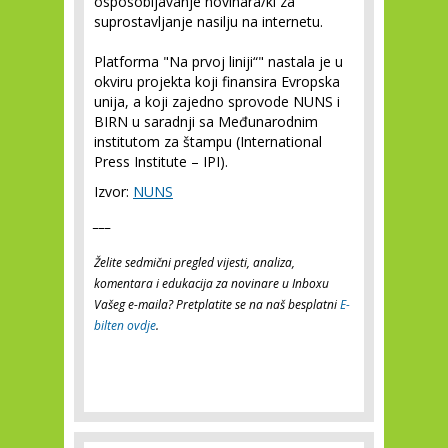
osposobljavanje novinara/ki za
suprostavljanje nasilju na internetu.
Platforma "Na prvoj liniji“" nastala je u
okviru projekta koji finansira Evropska
unija, a koji zajedno sprovode NUNS i
BIRN u saradnji sa Međunarodnim
institutom za štampu (International
Press Institute – IPI).
Izvor:
NUNS
___
Želite sedmični pregled vijesti, analiza,
komentara i edukacija za novinare u Inboxu
Vašeg e-maila? Pretplatite se na naš besplatni
E-
bilten ovdje
.