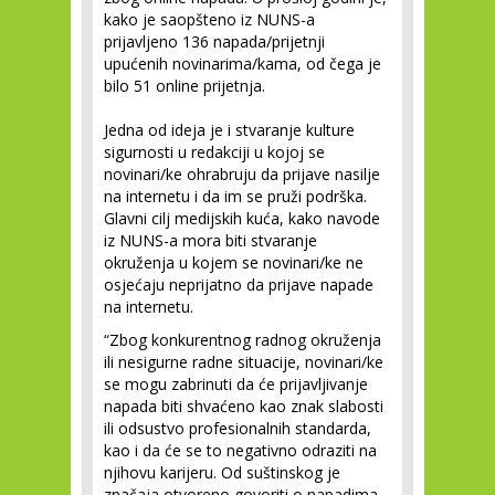
kako je saopšteno iz NUNS-a
prijavljeno 136 napada/prijetnji
upućenih novinarima/kama, od čega je
bilo 51 online prijetnja.
Jedna od ideja je i stvaranje kulture
sigurnosti u redakciji u kojoj se
novinari/ke ohrabruju da prijave nasilje
na internetu i da im se pruži podrška.
Glavni cilj medijskih kuća, kako navode
iz NUNS-a mora biti stvaranje
okruženja u kojem se novinari/ke ne
osjećaju neprijatno da prijave napade
na internetu.
“Zbog konkurentnog radnog okruženja
ili nesigurne radne situacije, novinari/ke
se mogu zabrinuti da će prijavljivanje
napada biti shvaćeno kao znak slabosti
ili odsustvo profesionalnih standarda,
kao i da će se to negativno odraziti na
njihovu karijeru. Od suštinskog je
značaja otvoreno govoriti o napadima