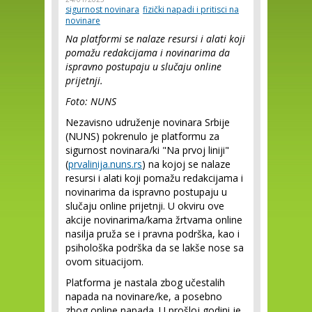
sigurnost novinara
fizički napadi i pritisci na
novinare
Na platformi se nalaze resursi i alati koji
pomažu redakcijama i novinarima da
ispravno postupaju u slučaju online
prijetnji.
Foto: NUNS
Nezavisno udruženje novinara Srbije
(NUNS) pokrenulo je platformu za
sigurnost novinara/ki "Na prvoj liniji"
(
prvalinija.nuns.rs
) na kojoj se nalaze
resursi i alati koji pomažu redakcijama i
novinarima da ispravno postupaju u
slučaju online prijetnji. U okviru ove
akcije novinarima/kama žrtvama online
nasilja pruža se i pravna podrška, kao i
psihološka podrška da se lakše nose sa
ovom situacijom.
Platforma je nastala zbog učestalih
napada na novinare/ke, a posebno
zbog online napada. U prošloj godini je,