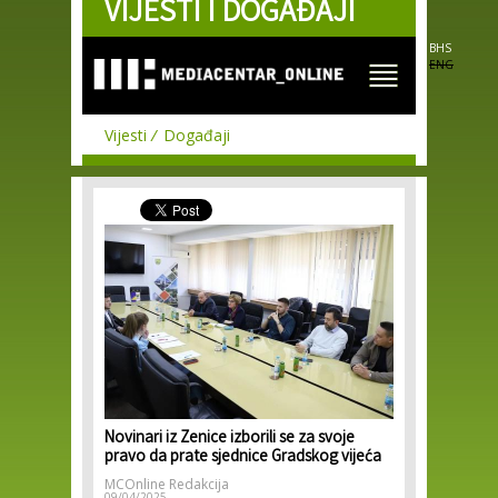
VIJESTI I DOGAĐAJI
Skip to
main
content
BHS
ENG
Vijesti
Događaji
Novinari iz Zenice izborili se za svoje
pravo da prate sjednice Gradskog vijeća
MCOnline Redakcija
09/04/2025