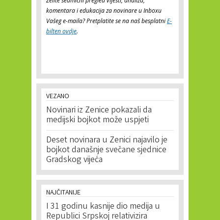
Želite sedmični pregled vijesti, analiza,
komentara i edukacija za novinare u Inboxu
Vašeg e-maila? Pretplatite se na naš besplatni
E-
bilten ovdje
.
VEZANO
Novinari iz Zenice pokazali da
medijski bojkot može uspjeti
Deset novinara u Zenici najavilo je
bojkot današnje svečane sjednice
Gradskog vijeća
NAJČITANIJE
I 31 godinu kasnije dio medija u
Republici Srpskoj relativizira