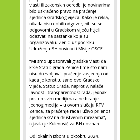
vlasti ili zakonskih odredbi je novinarima
bilo uskraćeno pravo na praćenje
sjednica Gradskog vijeća. Kako je rekla,
nikada nisu dobili odgovor, niti su se
odgovorni u Gradskom vijeću htjeli
odazvati na sastanke koje su
organizovali u Zenici uz podršku
Udruženja BH novinari i Misije OSCE.
“Mi smo upozoravali gradske vlasti da
krše Statut grada Zenice time što nam
nisu dozvoljavali praćenje zasjednja od
kada je konstituisano ovo Gradsko
vijeće. Statut Grada, naprotiv, nalaže
javnost i transparentnost rada, jednak
pristup svim medijima a ne biranje
jednog medija – u ovom slučaju RTV
Zenica, za praćenje rada i uživo prijenos
sjednica GV na društvenim mrežama”,
izjavila je Kulenović za BH novinare.
Od lokalnih izbora u oktobru 2024.