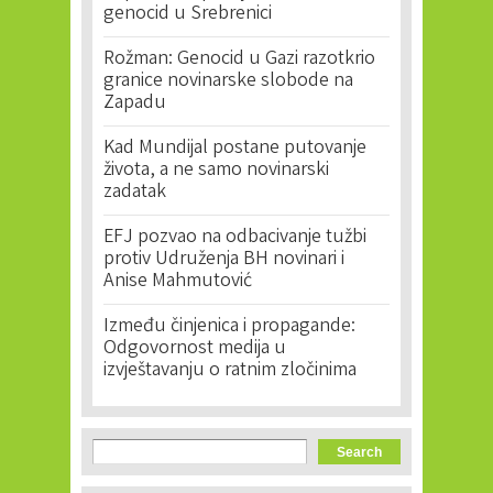
genocid u Srebrenici
Rožman: Genocid u Gazi razotkrio
granice novinarske slobode na
Zapadu
Kad Mundijal postane putovanje
života, a ne samo novinarski
zadatak
EFJ pozvao na odbacivanje tužbi
protiv Udruženja BH novinari i
Anise Mahmutović
Između činjenica i propagande:
Odgovornost medija u
izvještavanju o ratnim zločinima
Search form
Search