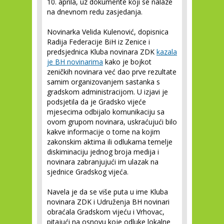
10. aprila, uz dokumente koji se nalaze
na dnevnom redu zasjedanja.
Novinarka Velida Kulenović, dopisnica
Radija Federacije BiH iz Zenice i
predsjednica Kluba novinara ZDK
kazala
je BH novinarima
kako je bojkot
zeničkih novinara već dao prve rezultate
samim organizovanjem sastanka s
gradskom administracijom. U izjavi je
podsjetila da je Gradsko vijeće
mjesecima odbijalo komunikaciju sa
ovom grupom novinara, uskraćujući bilo
kakve informacije o tome na kojim
zakonskim aktima ili odlukama temelje
diskiminaciju jednog broja medija i
novinara zabranjujući im ulazak na
sjednice Gradskog vijeća.
Navela je da se više puta u ime Kluba
novinara ZDK i Udruženja BH novinari
obraćala Gradskom vijeću i Vrhovac,
pitajući na osnovu koje odluke lokalne