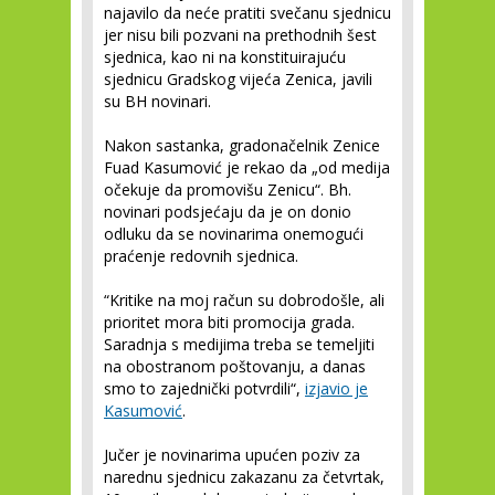
najavilo da neće pratiti svečanu sjednicu
jer nisu bili pozvani na prethodnih šest
sjednica, kao ni na konstituirajuću
sjednicu Gradskog vijeća Zenica, javili
su BH novinari.
Nakon sastanka, gradonačelnik Zenice
Fuad Kasumović je rekao da „od medija
očekuje da promovišu Zenicu“. Bh.
novinari podsjećaju da je on donio
odluku da se novinarima onemogući
praćenje redovnih sjednica.
“Kritike na moj račun su dobrodošle, ali
prioritet mora biti promocija grada.
Saradnja s medijima treba se temeljiti
na obostranom poštovanju, a danas
smo to zajednički potvrdili“,
izjavio je
Kasumović
.
Jučer je novinarima upućen poziv za
narednu sjednicu zakazanu za četvrtak,