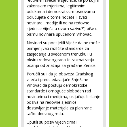
redovne i svečane sjednice, te po kojim
zakonskim mjerilima, legitimnim
odlukama i demokratskim osnovama
odlučujete o tome hoćete li zvati
novinare i medije ili ne na redovne
sjednice Vijeća u ovom sazivu?”, piše u
pismu novinara upućenom Vrhovac.
Novinari su podsjetili Vijeće da ne može
primjenjivati različite standarde za
zasjedanja u svečanom trenutku i u
okviru redovnog rada te razmatranja
pitanja od značaja za građane Zenice.
Poručili su i da je obaveza Gradskog
vijeća i predsjedavajuće Snježane
Vrhovac da poštuju demokratske
standarde i omoguće slobodan rad
novinarima i medijima, uključujući slanje
poziva na redovne sjednice i
dostavljanje materijala za planirane
tačke dnevnog reda.
Uputili su poziv vijećnicima i