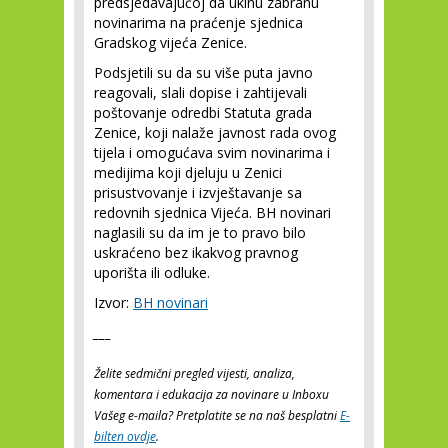
predsjedavajućoj da ukinu zabranu
novinarima na praćenje sjednica
Gradskog vijeća Zenice.
Podsjetili su da su više puta javno
reagovali, slali dopise i zahtijevali
poštovanje odredbi Statuta grada
Zenice, koji nalaže javnost rada ovog
tijela i omogućava svim novinarima i
medijima koji djeluju u Zenici
prisustvovanje i izvještavanje sa
redovnih sjednica Vijeća. BH novinari
naglasili su da im je to pravo bilo
uskraćeno bez ikakvog pravnog
uporišta ili odluke.
Izvor:
BH novinari
___
Želite sedmični pregled vijesti, analiza,
komentara i edukacija za novinare u Inboxu
Vašeg e-maila? Pretplatite se na naš besplatni
E-
bilten ovdje
.