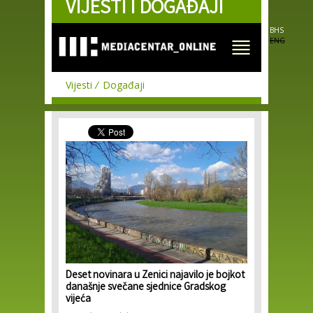
VIJESTI I DOGAĐAJI
Skip to
main
content
BHS
ENG
Vijesti
Događaji
Deset novinara u Zenici najavilo je bojkot
današnje svečane sjednice Gradskog
vijeća