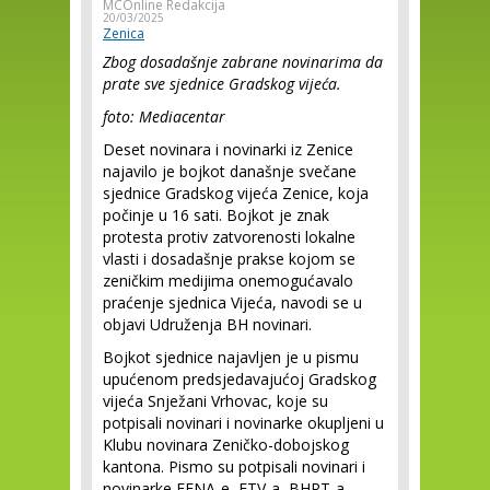
MCOnline Redakcija
20/03/2025
Zenica
Zbog dosadašnje zabrane novinarima da
prate sve sjednice Gradskog vijeća.
foto: Mediacentar
Deset novinara i novinarki iz Zenice
najavilo je bojkot današnje svečane
sjednice Gradskog vijeća Zenice, koja
počinje u 16 sati. Bojkot je znak
protesta protiv zatvorenosti lokalne
vlasti i dosadašnje prakse kojom se
zeničkim medijima onemogućavalo
praćenje sjednica Vijeća, navodi se u
objavi Udruženja BH novinari.
Bojkot sjednice najavljen je u pismu
upućenom predsjedavajućoj Gradskog
vijeća Snježani Vrhovac, koje su
potpisali novinari i novinarke okupljeni u
Klubu novinara Zeničko-dobojskog
kantona. Pismo su potpisali novinari i
novinarke FENA-e, FTV-a, BHRT-a,