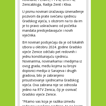
Zenicabloga, Radija Zenit i Klixa.
U pismu novinari izražavaju iznenađenje
pozivom da prate svečanu sjednicu
Gradskog vijeća, s obzirom na to da im
je to pravo uskraćivano od početka
mandata predsjedavajuće i novih
vijećnika.
BH novinari podsjećaju da je od lokalnih
izbora u oktobru 2024. godine Gradsko
vijeće Zenice održalo pet redovnih i
jednu konstituirajuću sjednicu.
Novinarima, novinarkama i medijima iz
ovog grada, među kojima su brojni
dopisnici medija iz Sarajeva i drugih
gradova, bilo je zabranjeno
prisustvovanje sjednicama Gradskog
vijeća. Ova zabrana nije se odnosila
jedino na RTV Zenica, čiji je osnivač
Gradsko vijeće Zenice.
“Pitamo vas koja je razlika između