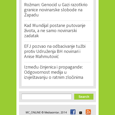
Rožman: Genocid u Gazi razotkrio
granice novinarske slobode na
Zapadu
Kad Mundijal postane putovanje
života, a ne samo novinarski
zadatak
EFJ pozvao na odbacivanje tužbi
protiv Udruženja BH novinari i
Anise Mahmutović
Između činjenica i propagande:
Odgovornost medija u
izvještavanju o ratnim zločinima
Search form
Search
MC_ONLINE © Mediacentar, 2014