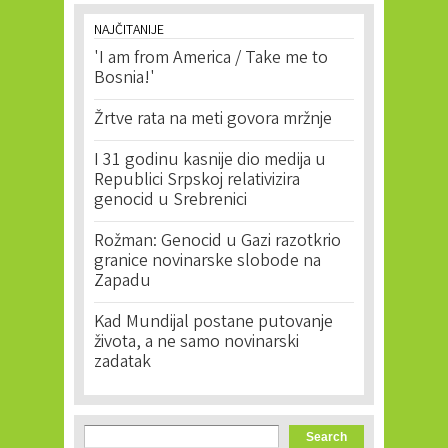
NAJČITANIJE
'I am from America / Take me to
Bosnia!'
Žrtve rata na meti govora mržnje
I 31 godinu kasnije dio medija u
Republici Srpskoj relativizira
genocid u Srebrenici
Rožman: Genocid u Gazi razotkrio
granice novinarske slobode na
Zapadu
Kad Mundijal postane putovanje
života, a ne samo novinarski
zadatak
Search form
Search