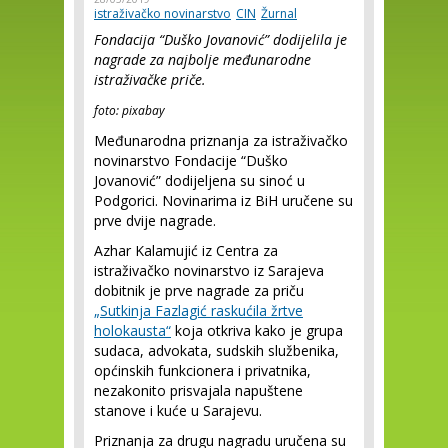
istraživačko novinarstvo
CIN
Žurnal
Fondacija “Duško Jovanović” dodijelila je
nagrade za najbolje međunarodne
istraživačke priče.
foto: pixabay
Međunarodna priznanja za istraživačko
novinarstvo Fondacije “Duško
Jovanović” dodijeljena su sinoć u
Podgorici. Novinarima iz BiH uručene su
prve dvije nagrade.
Azhar Kalamujić iz Centra za
istraživačko novinarstvo iz Sarajeva
dobitnik je prve nagrade za priču
„Sutkinja Fazlagić raskućila žrtve
holokausta“
koja otkriva kako je grupa
sudaca, advokata, sudskih službenika,
općinskih funkcionera i privatnika,
nezakonito prisvajala napuštene
stanove i kuće u Sarajevu.
Priznanja za drugu nagradu uručena su