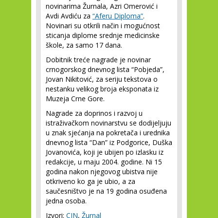
novinarima Žurnala, Azri Omerović i
Avdi Avdiću za
“Aferu Diploma”
.
Novinari su otkrili način i mogućnost
sticanja diplome srednje medicinske
škole, za samo 17 dana.
Dobitnik treće nagrade je novinar
crnogorskog dnevnog lista “Pobjeda”,
Jovan Nikitović, za seriju tekstova o
nestanku velikog broja eksponata iz
Muzeja Crne Gore.
Nagrade za doprinos i razvoj u
istraživačkom novinarstvu se dodijeljuju
u znak sjećanja na pokretača i urednika
dnevnog lista “Dan” iz Podgorice, Duška
Jovanovića, koji je ubijen po izlasku iz
redakcije, u maju 2004. godine. Ni 15
godina nakon njegovog ubistva nije
otkriveno ko ga je ubio, a za
saučesništvo je na 19 godina osuđena
jedna osoba.
Izvori:
CIN
,
Žurnal