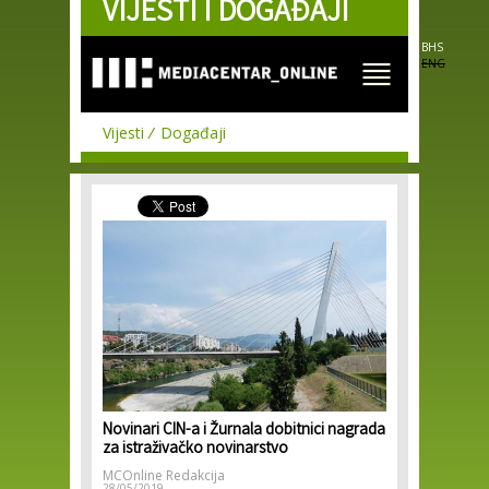
VIJESTI I DOGAĐAJI
Skip to
main
content
BHS
ENG
Vijesti
Događaji
Novinari CIN-a i Žurnala dobitnici nagrada
za istraživačko novinarstvo
MCOnline Redakcija
28/05/2019