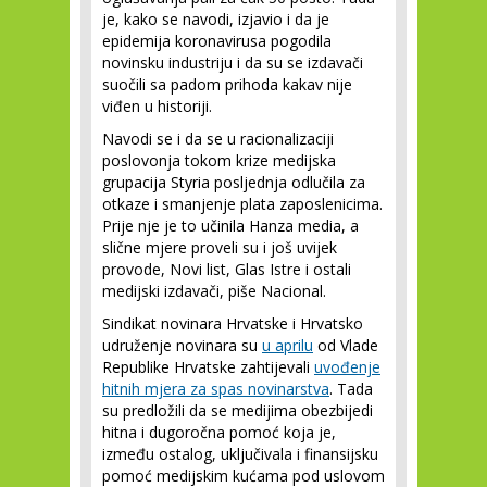
je, kako se navodi, izjavio i da je
epidemija koronavirusa pogodila
novinsku industriju i da su se izdavači
suočili sa padom prihoda kakav nije
viđen u historiji.
Navodi se i da se u racionalizaciji
poslovonja tokom krize medijska
grupacija Styria posljednja odlučila za
otkaze i smanjenje plata zaposlenicima.
Prije nje je to učinila Hanza media, a
slične mjere proveli su i još uvijek
provode, Novi list, Glas Istre i ostali
medijski izdavači, piše Nacional.
Sindikat novinara Hrvatske i Hrvatsko
udruženje novinara su
u aprilu
od Vlade
Republike Hrvatske zahtijevali
uvođenje
hitnih mjera za spas novinarstva
. Tada
su predložili da se medijima obezbijedi
hitna i dugoročna pomoć koja je,
između ostalog, uključivala i finansijsku
pomoć medijskim kućama pod uslovom