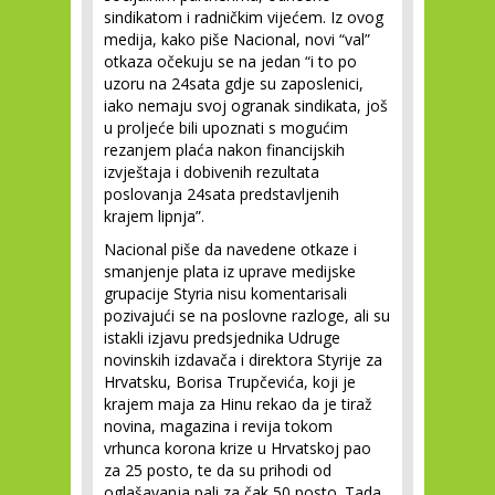
sindikatom i radničkim vijećem. Iz ovog
medija, kako piše Nacional, novi “val”
otkaza očekuju se na jedan “i to po
uzoru na 24sata gdje su zaposlenici,
iako nemaju svoj ogranak sindikata, još
u proljeće bili upoznati s mogućim
rezanjem plaća nakon financijskih
izvještaja i dobivenih rezultata
poslovanja 24sata predstavljenih
krajem lipnja”.
Nacional piše da navedene otkaze i
smanjenje plata iz uprave medijske
grupacije Styria nisu komentarisali
pozivajući se na poslovne razloge, ali su
istakli izjavu predsjednika Udruge
novinskih izdavača i direktora Styrije za
Hrvatsku, Borisa Trupčevića, koji je
krajem maja za Hinu rekao da je tiraž
novina, magazina i revija tokom
vrhunca korona krize u Hrvatskoj pao
za 25 posto, te da su prihodi od
oglašavanja pali za čak 50 posto. Tada