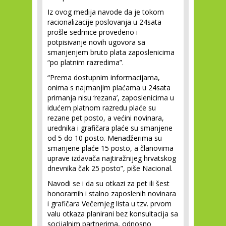
Iz ovog medija navode da je tokom
racionalizacije poslovanja u 24sata
prošle sedmice provedeno i
potpisivanje novih ugovora sa
smanjenjem bruto plata zaposlenicima
“po platnim razredima”.
“Prema dostupnim informacijama,
onima s najmanjim plaćama u 24sata
primanja nisu ‘rezana’, zaposlenicima u
idućem platnom razredu plaće su
rezane pet posto, a većini novinara,
urednika i grafičara plaće su smanjene
od 5 do 10 posto. Menadžerima su
smanjene plaće 15 posto, a članovima
uprave izdavača najtiražnijeg hrvatskog
dnevnika čak 25 posto”, piše Nacional.
Navodi se i da su otkazi za pet ili šest
honorarnih i stalno zaposlenih novinara
i grafičara Večernjeg lista u tzv. prvom
valu otkaza planirani bez konsultacija sa
socijalnim partnerima, odnosno