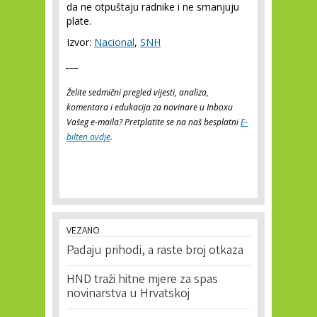
da ne otpuštaju radnike i ne smanjuju
plate.
Izvor:
Nacional
,
SNH
___
Želite sedmični pregled vijesti, analiza,
komentara i edukacija za novinare u Inboxu
Vašeg e-maila? Pretplatite se na naš besplatni
E-
bilten ovdje
.
VEZANO
Padaju prihodi, a raste broj otkaza
HND traži hitne mjere za spas
novinarstva u Hrvatskoj