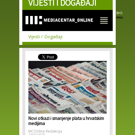
VIJESTI I DOGAĐAJI
Skip to
main
content
BHS
ENG
Vijesti
Događaji
Novi otkazi i smanjenje plata u hrvatskim
medijima
MCOnline Redakcija
14/07/2020