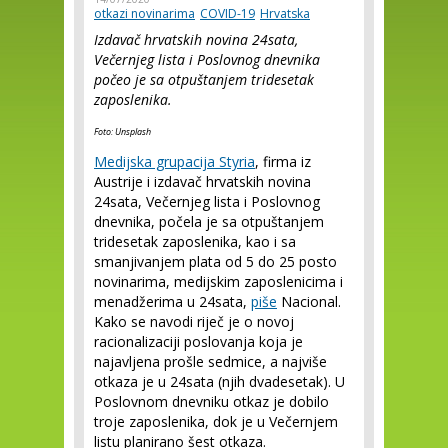
otkazi novinarima
COVID-19
Hrvatska
Izdavač hrvatskih novina 24sata,
Večernjeg lista i Poslovnog dnevnika
počeo je sa otpuštanjem tridesetak
zaposlenika.
Foto: Unsplash
Medijska grupacija Styria
, firma iz
Austrije i izdavač hrvatskih novina
24sata, Večernjeg lista i Poslovnog
dnevnika, počela je sa otpuštanjem
tridesetak zaposlenika, kao i sa
smanjivanjem plata od 5 do 25 posto
novinarima, medijskim zaposlenicima i
menadžerima u 24sata,
piše
Nacional.
Kako se navodi riječ je o novoj
racionalizaciji poslovanja koja je
najavljena prošle sedmice, a najviše
otkaza je u 24sata (njih dvadesetak). U
Poslovnom dnevniku otkaz je dobilo
troje zaposlenika, dok je u Večernjem
listu planirano šest otkaza.