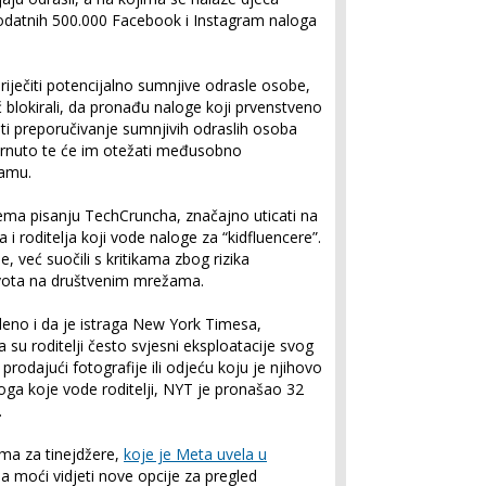
dodatnih 500.000 Facebook i Instagram naloga
riječiti potencijalno sumnjive odrasle osobe,
 blokirali, da pronađu naloge koji prvenstveno
ati preporučivanje sumnjivih odraslih osoba
brnuto te će im otežati međusobno
ramu.
ema pisanju TechCruncha, značajno uticati na
i roditelja koji vode naloge za “kidfluencere”.
, već suočili s kritikama zbog rizika
života na društvenim mrežama.
eno i da je istraga New York Timesa,
a su roditelji često svjesni eksploatacije svog
 prodajući fotografije ili odjeću koju je njihovo
loga koje vode roditelji, NYT je pronašao 32
.
ima za tinejdžere,
koje je Meta uvela u
ada moći vidjeti nove opcije za pregled