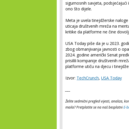
sigurnosnih savjeta, podsjećajući i
ono što dijele.
Meta je uvela tinejdžerske nalog
uticaja društvenih mreža na mentaln
kritike da platforme ne čine dovolj
USA Today piše da je u 2023. godi
zbog obmanjivanja javnosti o opas
2024. godine američki Senat predlo
prisilili kompanije društvenih mr
platforme utiču na djecu i tinejdže
Izvor:
TechCrunch
,
USA Today
___
Želite sedmični pregled vijesti, analiza, 
maila? Pretplatite se na naš besplatni
E-b