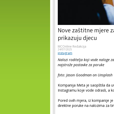
Nove zaštitne mjere z
prikazuju djecu
MCOnline Redakcija
24/07/2025
instagram
Nalozi roditelja koji vode naloge za
najstrože postavke za poruke
foto: Jason Goodman on Unsplash
Kompanija Meta je saopštila da u
Instagramu koje vode odrasli, a ko
Pored ovih mjera, iz kompanije je
direktne poruke na nalozima za ti