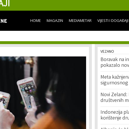
AJI
Skip to
main
content
HOME
MAGAZIN
MEDIAMETAR
VIJESTI I DOGAĐAJI
VEZANO
Boravak na in
pokazalo novo
Meta kažnjen
sigurnosnog
Novi Zeland:
društvenih m
Indonezija pl
korištenje dr