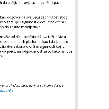
h da pažljivo provjeravaju profile i paze na
e kao odgovor na sve veću zabrinutost zbog
o zdravlje i sigurnost djece i tinejdžera i
no da zaštite maloljetnike.
ni više od 40 američkih država tužilo Metu
nostima njenih platformi, kao i da je u julu
žio dva zakona o online sigurnosti koji bi
eža da preuzmu odgovornost za to kako njihove
re.
komentara i edukacija za novinare u Inboxu Vašeg e-
ilten ovdje
.