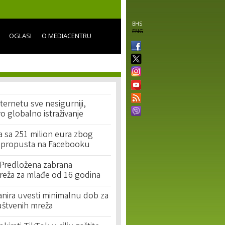
BHS
ENG
OGLASI
O MEDIACENTRU
ternetu sve nesigurniji,
 globalno istraživanje
a sa 251 milion eura zbog
 propusta na Facebooku
 Predložena zabrana
reža za mlađe od 16 godina
anira uvesti minimalnu dob za
uštvenih mreža