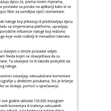
rikazuju djecu će, prema novim mjerama,
že postavke za poruke na aplikaciji kako bi se
ući filter za uvredljive riječi i komentare.
i naloge koji prikazuju ili predstavljaju djecu
skladu sa smjernicama platforme, upravljaju
porodične influencer naloge koji redovno
oge koje vode roditelji ili menadžeri talenata
u stavljeni u strože postavke vidjeti
ram feeda kojim se obavještava da su
ane. Ta obavijest će ih takođe podsjetiti da
vog naloga.
korisnici ostavljaju seksualizirane komentare
otografije u direktnim porukama, što je kršenje
kako se dodaje, pomoći u sprečavanju
je ove godine uklonila 135.000 Instagram
ranih komentara ili traženja seksualnih
jaju odrasli, a na kojima se nalaze djeca