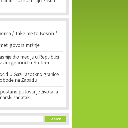
okirati TikTok u cilju zaštite
erica / Take me to Bosnia!'
 meti govora mržnje
asnije dio medija u Republici
ivizira genocid u Srebrenici
cid u Gazi razotkrio granice
lobode na Zapadu
postane putovanje života, a
narski zadatak
orm