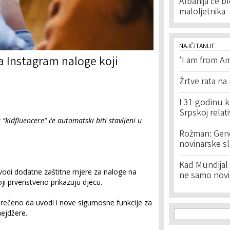
Albanija će bl
maloljetnika
NAJČITANIJE
a Instagram naloge koji
'I am from Am
Žrtve rata na
I 31 godinu k
Srpskoj relat
 “kidfluencere” će automatski biti stavljeni u
Rožman: Geno
novinarske s
Kad Mundijal 
vodi dodatne zaštitne mjere za naloge na
ne samo novi
ji prvenstveno prikazuju djecu.
 rečeno da uvodi i nove sigurnosne funkcije za
Search f
Search
nejdžere.