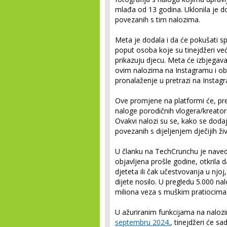
mlađa od 13 godina. Uklonila je 
povezanih s tim nalozima.
Meta je dodala i da će pokušati sp
poput osoba koje su tinejdžeri već
prikazuju djecu. Meta će izbjegav
ovim nalozima na Instagramu i o
pronalaženje u pretrazi na Instag
Ove promjene na platformi će, pr
naloge porodičnih vlogera/kreatora 
Ovakvi nalozi su se, kako se dodaje
povezanih s dijeljenjem dječijih 
U članku na TechCrunchu je naved
objavljena prošle godine, otkrila d
djeteta ili čak učestvovanja u njoj,
dijete nosilo. U pregledu 5.000 na
miliona veza s muškim pratiocima
U ažuriranim funkcijama na naloz
septembru 2024.
, tinejdžeri će s