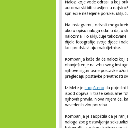
Nalozi koje vode odrasli a koji p
automatski biti stavljeni u najstro
spriječile neželjene poruke, uključuj
Na Instagramu, odrasli mogu kreirat
ako u opisu naloga otkriju da, u 
nalozima. To uključuje takozvane 
dijele fotografije svoje djece i nal
koji predstavljaju maloljetnike.
Kompanija kaže da će nalozi koji s
obavještenje na vrhu svog Instag
njihove sigurnosne postavke ažurir
pregledaju postavke privatnosti s
Iz Mete je
saopšteno
da pojedini 
ispod objava ili traže seksualne f
njihovih pravila. Nova mjera će, 
navedenih zloupotreba.
Kompanija je saopštila da je rani
naloga zbog ostavljanja seksualizi
fotografija s naloga kojima upravl