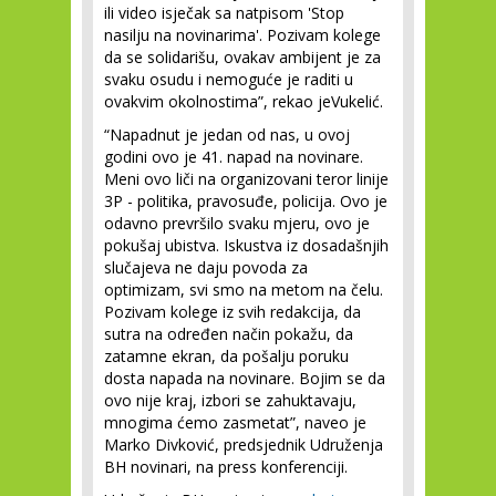
ili video isječak sa natpisom 'Stop
nasilju na novinarima'. Pozivam kolege
da se solidarišu, ovakav ambijent je za
svaku osudu i nemoguće je raditi u
ovakvim okolnostima”, rekao jeVukelić.
“Napadnut je jedan od nas, u ovoj
godini ovo je 41. napad na novinare.
Meni ovo liči na organizovani teror linije
3P - politika, pravosuđe, policija. Ovo je
odavno prevršilo svaku mjeru, ovo je
pokušaj ubistva. Iskustva iz dosadašnjih
slučajeva ne daju povoda za
optimizam, svi smo na metom na čelu.
Pozivam kolege iz svih redakcija, da
sutra na određen način pokažu, da
zatamne ekran, da pošalju poruku
dosta napada na novinare. Bojim se da
ovo nije kraj, izbori se zahuktavaju,
mnogima ćemo zasmetat”, naveo je
Marko Divković, predsjednik Udruženja
BH novinari, na press konferenciji.