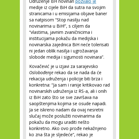
Udruženje BH novinari
pozvalo je
medije iz cijele BiH da sutra na svojim
stranicama i u emisijama objave baner
sa natpisom “Stop nasilju nad
novinarima u BiH!”, s ciljem da
“vlastima, javnim zvaničnicima i
institucijama pokažu da medijska i
novinarska zajednica BiH neće tolerisati
ni jedan oblik nasilja i ugrožavanja
slobode medija i sigurnosti novinara”.
Kovačević je u izjavi za sarajevsko
Oslobođenje
rekao da se nada da će
rekacija udruženja i policije biti brza i
konkretna: “Ja sam i ranije kritikovao rad
novinarskih udruženja iz RS-a, ali i onih
iz BiH zato što se sve završava na
saopštenjima kojima se osude napadi.
Ja se iskreno nadam da ovaj nesretni
slučaj može poslužiti novinarima da
pokažu da mogu uraditi nešto
konkretno. Ako ovo prođe nekažnjeno
ko zna šta je sljedeće”, rekao je