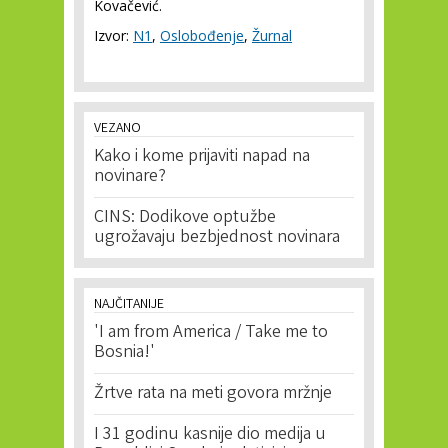
Kovačević.
Izvor:
N1
,
Oslobođenje
,
Žurnal
VEZANO
Kako i kome prijaviti napad na
novinare?
CINS: Dodikove optužbe
ugrožavaju bezbjednost novinara
NAJČITANIJE
'I am from America / Take me to
Bosnia!'
Žrtve rata na meti govora mržnje
I 31 godinu kasnije dio medija u