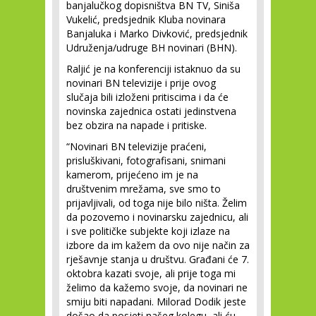
banjalučkog dopisništva BN TV, Siniša
Vukelić, predsjednik Kluba novinara
Banjaluka i Marko Divković, predsjednik
Udruženja/udruge BH novinari (BHN).
Raljić je na konferenciji istaknuo da su
novinari BN televizije i prije ovog
slučaja bili izloženi pritiscima i da će
novinska zajednica ostati jedinstvena
bez obzira na napade i pritiske.
“Novinari BN televizije praćeni,
prisluškivani, fotografisani, snimani
kamerom, prijećeno im je na
društvenim mrežama, sve smo to
prijavljivali, od toga nije bilo ništa. Želim
da pozovemo i novinarsku zajednicu, ali
i sve političke subjekte koji izlaze na
izbore da im kažem da ovo nije način za
rješavnje stanja u društvu. Građani će 7.
oktobra kazati svoje, ali prije toga mi
želimo da kažemo svoje, da novinari ne
smiju biti napadani. Milorad Dodik jeste
došao da posjeti našeg kolegu, ali ću