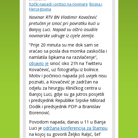
fizički napadi i pritisci na novinare
Bosna i
Hercegovina
Novinar RTV BN Vladimir Kovačević
pretučen je sinoć pri povratku kući u
Banjoj Luci. Napad su oštro osudile
novinarske udruge iz cijele zemlje.
“Prije 20 minuta su me dok sam se
vraćao sa posla dva momka zaskočila i
namlatila šipkama na razvlačenje”,
objavio je
sinoć oko 21h na Twitteru
Kovačević, uz fotografiju iz bolnice.
Motiv i počinioci napada još uvijek nisu
poznati, a Kovačević je zadržan na
odjelu za hirurgiju Kliničkog centra u
Banjoj Luci, gdje su ga jutros posjetili
i predsjednik Republike Srpske Milorad
Dodik i predsjednik PDP-a Branislav
Borenović.
Povodom napada, danas u 11 u Banja
Luci je
održana konferencija za štampu
na kojoj su govorili Željko Raljić, šef