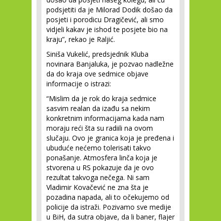
podsjetiti da je Milorad Dodik došao da
posjeti i porodicu Dragičević, ali smo
vidjeli kakav je ishod te posjete bio na
kraju”, rekao je Raljić.
Siniša Vukelić, predsjednik Kluba
novinara Banjaluka, je pozvao nadležne
da do kraja ove sedmice objave
informacije o istrazi:
“Mislim da je rok do kraja sedmice
sasvim realan da izađu sa nekim
konkretnim informacijama kada nam
moraju reći šta su radiili na ovom
slučaju. Ovo je granica koja je pređena i
ubuduće nećemo tolerisati takvo
ponašanje. Atmosfera linča koja je
stvorena u RS pokazuje da je ovo
rezultat takvoga nečega. Ni sam
Vladimir Kovačević ne zna šta je
pozadina napada, ali to očekujemo od
policije da istraži. Pozivamo sve medije
u BiH, da sutra objave, da li baner, flajer