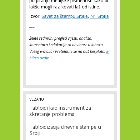
po pitanju medijske pismenosti kako bi
lakše mogli razlikovati laž od istine.
Izvor:
Savet za štampu Srbije
,
N1 Srbija
___
Želite sedmični pregled vijesti, analiza,
komentara i edukacija za novinare u Inboxu
Vašeg e-maila? Pretplatite se na naš besplatni
E-
bilten ovdje
.
VEZANO
Tabloidi kao instrument za
skretanje problema
Tabloidizacija dnevne štampe u
Srbiji