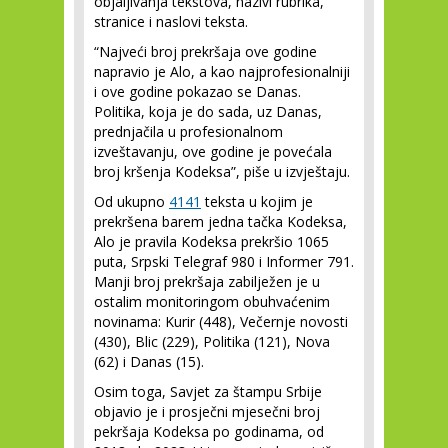
objaljivanja tekstova, nazivi rubrika,
stranice i naslovi teksta.
“Najveći broj prekršaja ove godine
napravio je Alo, a kao najprofesionalniji
i ove godine pokazao se Danas.
Politika, koja je do sada, uz Danas,
prednjačila u profesionalnom
izveštavanju, ove godine je povećala
broj kršenja Kodeksa”, piše u izvještaju.
Od ukupno
4141
teksta u kojim je
prekršena barem jedna tačka Kodeksa,
Alo je pravila Kodeksa prekršio 1065
puta, Srpski Telegraf 980 i Informer 791.
Manji broj prekršaja zabilježen je u
ostalim monitoringom obuhvaćenim
novinama: Kurir (448), Večernje novosti
(430), Blic (229), Politika (121), Nova
(62) i Danas (15).
Osim toga, Savjet za štampu Srbije
objavio je i prosječni mjesečni broj
pekršaja Kodeksa po godinama, od