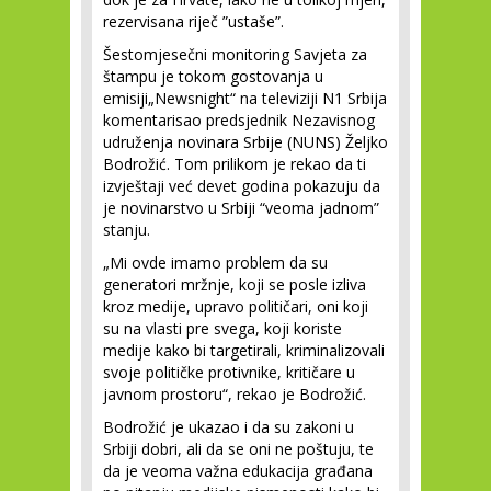
rezervisana riječ ”ustaše”.
Šestomjesečni monitoring Savjeta za
štampu je tokom gostovanja u
emisiji„Newsnight“ na televiziji N1 Srbija
komentarisao predsjednik Nezavisnog
udruženja novinara Srbije (NUNS) Željko
Bodrožić. Tom prilikom je rekao da ti
izvještaji već devet godina pokazuju da
je novinarstvo u Srbiji “veoma jadnom”
stanju.
„Mi ovde imamo problem da su
generatori mržnje, koji se posle izliva
kroz medije, upravo političari, oni koji
su na vlasti pre svega, koji koriste
medije kako bi targetirali, kriminalizovali
svoje političke protivnike, kritičare u
javnom prostoru“, rekao je Bodrožić.
Bodrožić je ukazao i da su zakoni u
Srbiji dobri, ali da se oni ne poštuju, te
da je veoma važna edukacija građana