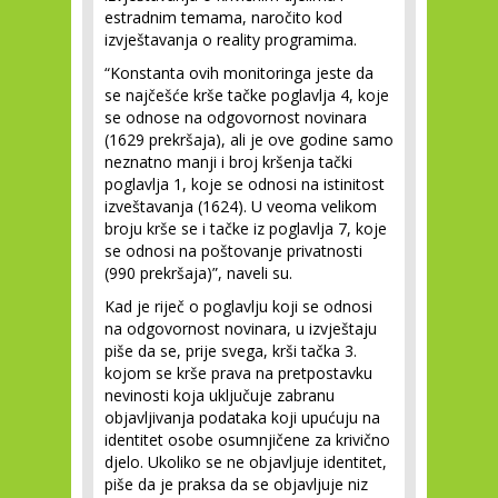
estradnim temama, naročito kod
izvještavanja o reality programima.
“Konstanta ovih monitoringa jeste da
se najčešće krše tačke poglavlja 4, koje
se odnose na odgovornost novinara
(1629 prekršaja), ali je ove godine samo
neznatno manji i broj kršenja tački
poglavlja 1, koje se odnosi na istinitost
izveštavanja (1624). U veoma velikom
broju krše se i tačke iz poglavlja 7, koje
se odnosi na poštovanje privatnosti
(990 prekršaja)”, naveli su.
Kad je riječ o poglavlju koji se odnosi
na odgovornost novinara, u izvještaju
piše da se, prije svega, krši tačka 3.
kojom se krše prava na pretpostavku
nevinosti koja uključuje zabranu
objavljivanja podataka koji upućuju na
identitet osobe osumnjičene za krivično
djelo. Ukoliko se ne objavljuje identitet,
piše da je praksa da se objavljuje niz