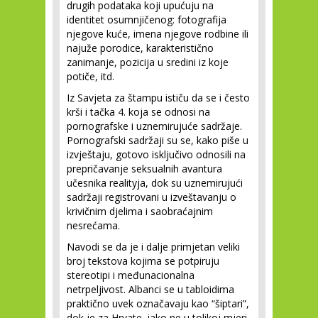
drugih podataka koji upućuju na
identitet osumnjičenog: fotografija
njegove kuće, imena njegove rodbine ili
najuže porodice, karakteristično
zanimanje, pozicija u sredini iz koje
potiče, itd.
Iz Savjeta za štampu ističu da se i često
krši i tačka 4. koja se odnosi na
pornografske i uznemirujuće sadržaje.
Pornografski sadržaji su se, kako piše u
izvještaju, gotovo isključivo odnosili na
prepričavanje seksualnih avantura
učesnika realityja, dok su uznemirujući
sadržaji registrovani u izveštavanju o
krivičnim djelima i saobraćajnim
nesrećama.
Navodi se da je i dalje primjetan veliki
broj tekstova kojima se potpiruju
stereotipi i međunacionalna
netrpeljivost. Albanci se u tabloidima
praktično uvek označavaju kao “šiptari”,
dok je za Hrvate, iako ne u tolikoj mjeri,