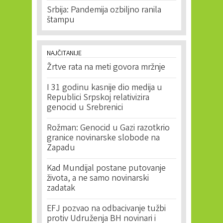
Srbija: Pandemija ozbiljno ranila
štampu
NAJČITANIJE
Žrtve rata na meti govora mržnje
I 31 godinu kasnije dio medija u
Republici Srpskoj relativizira
genocid u Srebrenici
Rožman: Genocid u Gazi razotkrio
granice novinarske slobode na
Zapadu
Kad Mundijal postane putovanje
života, a ne samo novinarski
zadatak
EFJ pozvao na odbacivanje tužbi
protiv Udruženja BH novinari i