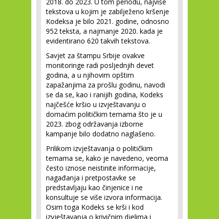
2018. do 2023. U tom periodu, najviše
tekstova u kojim je zabilježeno kršenje
Kodeksa je bilo 2021. godine, odnosno
952 teksta, a najmanje 2020. kada je
evidentirano 620 takvih tekstova.
Savjet za štampu Srbije ovakve
monitoringe radi posljednjih devet
godina, a u njihovim opštim
zapažanjima za prošlu godinu, navodi
se da se, kao i ranijih godina, Kodeks
najčešće kršio u izvještavanju o
domaćim političkim temama što je u
2023. zbog održavanja izborne
kampanje bilo dodatno naglašeno.
Prilikom izvještavanja o političkim
temama se, kako je navedeno, veoma
često iznose neistinite informacije,
nagađanja i pretpostavke se
predstavljaju kao činjenice i ne
konsultuje se više izvora informacija.
Osim toga Kodeks se krši i kod
izvještavanja o krivičnim djelima i