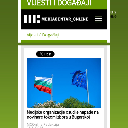
VIJESTI I DOGAĐAJI
Skip to
main
content
BHS
ENG
Vijesti
Događaji
Medijske organizacije osudile napade na
novinare tokom izbora u Bugarskoj
MCOnline Redakcija
08/11/2024