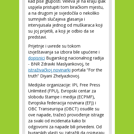
kad piše gluposti. Veleva je na kraju ipak
uspjela pristupiti tom biračkom mjestu,
a na drugom je svjedočila o nekoliko
sumnjivih slučajeva glasanja i
intervjuisala jednog od muškaraca koji
su joj prijetili, a koji je odbio da se
predstavi.
Prijetnje i uvrede su tokom
izvještavanja sa izbora bile upućene i
dopisnici
Bugarskog nacionalnog radija
- BNR Zdravki Maslyankovoj, te
istraživačkoj novinarki
portala “For the
truth” Diyani Zhelyazkovoj.
Medijske organizacije: IPI, Free Press
Unlimited (FPU), Evropski centar za
slobodu štampe i medija (ECPMF),
Evropska federacija novinara (EFJ) i
OBC Transeuropa (OBCT) osudile su
ove napade, tražeći provođenje istrage
za svaki od incidenata kako bi
odgovorni za napade bili privedeni. Od
bugarskih vlasti su zatražili da osiguraju