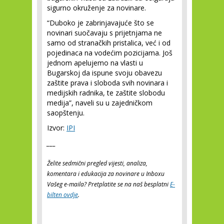
sigurno okruženje za novinare.
“Duboko je zabrinjavajuće što se
novinari suočavaju s prijetnjama ne
samo od stranačkih pristalica, već i od
pojedinaca na vodećim pozicijama. Još
jednom apelujemo na vlasti u
Bugarskoj da ispune svoju obavezu
zaštite prava i sloboda svih novinara i
medijskih radnika, te zaštite slobodu
medija”, naveli su u zajedničkom
saopštenju.
Izvor:
IPI
___
Želite sedmični pregled vijesti, analiza,
komentara i edukacija za novinare u Inboxu
Vašeg e-maila? Pretplatite se na naš besplatni
E-
bilten ovdje
.