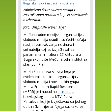
Bugarska
izbori
napadi na novinare
Zabilježena četiri slučaja nasilja i
zastrašivanja novinara koji su izvještavali
o izborima.
foto: Unsplash/
Neven Myst
Međunarodne medijske organizacije za
slobodu medija osudile su četiri slučaja
nasilja i zastrašivanja novinara i
snimatelja koji su izvještavali sa
parlamentarnih izbora 27. oktobra u
Bugarskoj, piše Međunarodni institut za
štampu (IPI).
Među četiri takva slučaja koja je
evidentirala koalicija organizacija za
slobodu medija i novinarskih grupa
Media Freedom Rapid Response
(MFRR) je i napad na
snimatelja
televizijskog kanala bTV, Petra
Kartuleva, koji je izvještavao sa jednog
od biračkih mjesta. Njega su, kako se