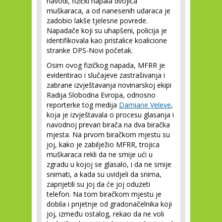
navodi, fizički napala dvojica
muškaraca, a od nanesenih udaraca je
zadobio lakše tjelesne povrede.
Napadače koji su uhapšeni, policija je
identifikovala kao pristalice koalicione
stranke DPS-Novi početak.
Osim ovog fizičkog napada, MFRR je
evidentirao i slučajeve zastrašivanja i
zabrane izvještavanja novinarskoj ekipi
Radija Slobodna Evropa, odnosno
reporterke tog medija
Damiane Veleve
,
koja je izvještavala o procesu glasanja i
navodnoj prevari birača na dva biračka
mjesta. Na prvom biračkom mjestu su
joj, kako je zabilježio MFRR, trojica
muškaraca rekli da ne smije ući u
zgradu u kojoj se glasalo, i da ne smije
snimati, a kada su uvidjeli da snima,
zaprijetili su joj da će joj oduzeti
telefon. Na tom biračkom mjestu je
dobila i prijetnje od gradonačelnika koji
joj, između ostalog, rekao da ne voli