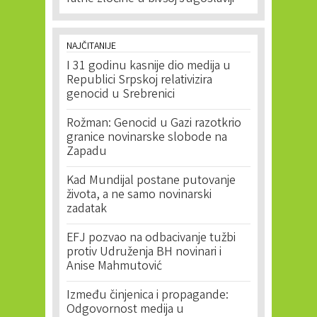
NAJČITANIJE
I 31 godinu kasnije dio medija u
Republici Srpskoj relativizira
genocid u Srebrenici
Rožman: Genocid u Gazi razotkrio
granice novinarske slobode na
Zapadu
Kad Mundijal postane putovanje
života, a ne samo novinarski
zadatak
EFJ pozvao na odbacivanje tužbi
protiv Udruženja BH novinari i
Anise Mahmutović
Između činjenica i propagande:
Odgovornost medija u