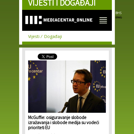
VIJESTI I DOGAĐAJI
Skip to
main
content
BHS
ENG
Vijesti
Događaji
McGuffie: osiguravanje slobode
izražavanja i slobode medija su vodeći
prioriteti EU