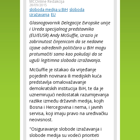
MCOnline Redakcija
28/09/2015
sloboda medija u BiH
sloboda
izražavanja
EU
Glasnogovornik Delegacije Evropske unije
i Ureda specijalnog predstavnika
(EU/EUSR) Andy McGuffie, izrazio je
zabrinutost činjenicom da se nedavne
izjave određenih političara u BiH mogu
protumačiti samo kao pokušaji da se
uguši legitimna sloboda izražavanja.
McGuffie je istakao da vrijeđanje
pojedinih novinara ili medijskih kuća
predstavlja omalovažavanje
demokratskih institucija BiH, te da je
uznemirujući nedostatak razumijevanja
razlike između državnih medija, kojih
Bosna i Hercegovina i nema, i javnih
servisa, koji imaju pravo na uređivačku
neovisnost.
"Osiguravanje slobode izražavanja i
slobode medija su vodeći prioriteti