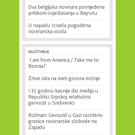
Dva belgijska novinara povrijeđena
prilikom izvještavanja u Bejrutu
U napadu Izraela pogođena
novinarska vozila
NAJČITANIJE
'I am from America / Take me to
Bosnia!'
Žrtve rata na meti govora mržnje
I 31 godinu kasnije dio medija u
Republici Srpskoj relativizira
genocid u Srebrenici
Rožman: Genocid u Gazi razotkrio
granice novinarske slobode na
Zapadu