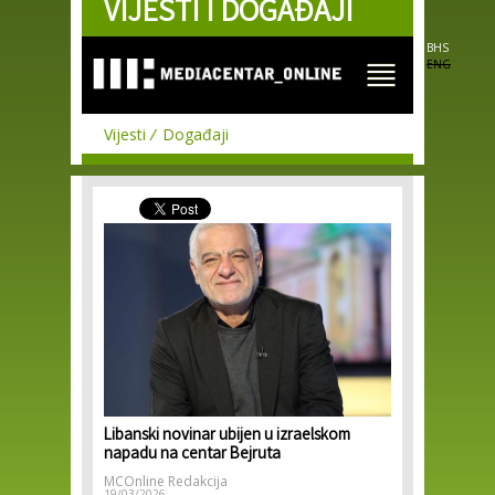
VIJESTI I DOGAĐAJI
Skip to
main
content
BHS
ENG
Vijesti
Događaji
Libanski novinar ubijen u izraelskom
napadu na centar Bejruta
MCOnline Redakcija
19/03/2026