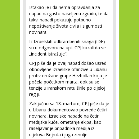
Istakao je i da nema opravdanja za
napad na gusto naseljenu zgradu, te da
takvi napadi pokazuju potpuno
nepoštivanje života civila i sigurnosti
novinara.
Iz Izraelskih odbrambenih snaga (IDF)
su u odgovoru na upit CPJ kazali da se
„incident istražuje“.
CPJ piše da je ovaj napad došao usred
obnovljene izraelske ofanzive u Libanu
protiv oružane grupe Hezbollah koja je
počela početkom marta, dok su se
tenzije u iranskom ratu širile po cijeloj
regiji.
Zaključno sa 18. martom, CPJ piše da je
u Libanu dokumentovao povrede četiri
novinara, izraelske napade na četiri
medijske kuće, ometanje ekipa, kao i
raseljavanje pripadnika medija iz
dijelova Bejruta i juga zemlje.