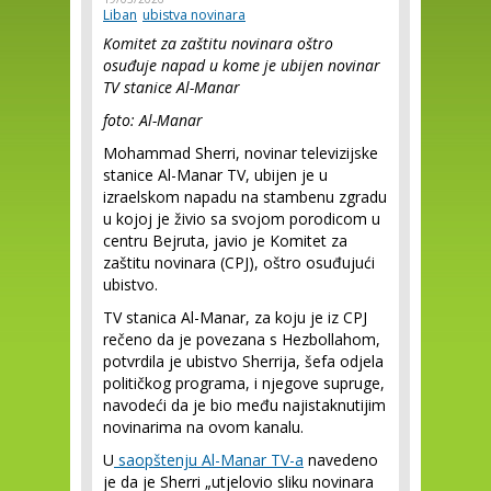
Liban
ubistva novinara
Komitet za zaštitu novinara oštro
osuđuje napad u kome je ubijen novinar
TV stanice Al-Manar
foto: Al-Manar
Mohammad Sherri, novinar televizijske
stanice Al-Manar TV, ubijen je u
izraelskom napadu na stambenu zgradu
u kojoj je živio sa svojom porodicom u
centru Bejruta, javio je Komitet za
zaštitu novinara (CPJ), oštro osuđujući
ubistvo.
TV stanica Al-Manar, za koju je iz CPJ
rečeno da je povezana s Hezbollahom,
potvrdila je ubistvo Sherrija, šefa odjela
političkog programa, i njegove supruge,
navodeći da je bio među najistaknutijim
novinarima na ovom kanalu.
U
saopštenju Al-Manar TV-a
navedeno
je da je Sherri „utjelovio sliku novinara