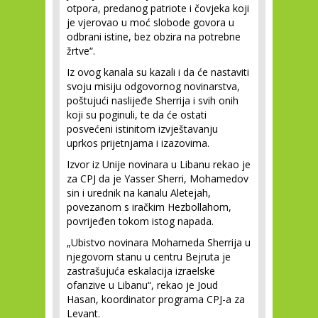
otpora, predanog patriote i čovjeka koji
je vjerovao u moć slobode govora u
odbrani istine, bez obzira na potrebne
žrtve“.
Iz ovog kanala su kazali i da će nastaviti
svoju misiju odgovornog novinarstva,
poštujući naslijeđe Sherrija i svih onih
koji su poginuli, te da će ostati
posvećeni istinitom izvještavanju
uprkos prijetnjama i izazovima.
Izvor iz Unije novinara u Libanu rekao je
za CPJ da je Yasser Sherri, Mohamedov
sin i urednik na kanalu Aletejah,
povezanom s iračkim Hezbollahom,
povrijeđen tokom istog napada.
„Ubistvo novinara Mohameda Sherrija u
njegovom stanu u centru Bejruta je
zastrašujuća eskalacija izraelske
ofanzive u Libanu“, rekao je Joud
Hasan, koordinator programa CPJ-a za
Levant.