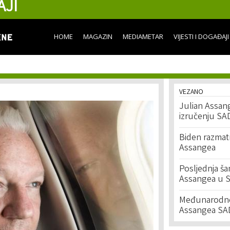
AJI
Skip to
main
content
HOME
MAGAZIN
MEDIAMETAR
VIJESTI I DOGAĐAJI
VEZANO
Julian Assang
izručenju SA
Biden razmatr
Assangea
Posljednja ša
Assangea u 
Međunarodne 
Assangea SA