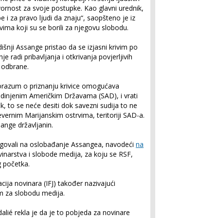
ornost za svoje postupke. Kao glavni urednik,
pe i za pravo ljudi da znaju“, saopšteno je iz
ima koji su se borili za njegovu slobodu.
išnji Assange pristao da se izjasni krivim po
e radi pribavljanja i otkrivanja povjerljivih
 odbrane.
orazum o priznanju krivice omogućava
edinjenim Američkim Državama (SAD), i vrati
k, to se neće desiti dok savezni sudija to ne
evernim Marijanskim ostrvima, teritoriji SAD-a.
ssange državljanin.
eagovali na oslobađanje Assangea, navodeći
na
inarstva i slobode medija, za koju se RSF,
g početka.
ija novinara (IFJ) također nazivajući
 za slobodu medija.
alié rekla je da je to pobjeda za novinare