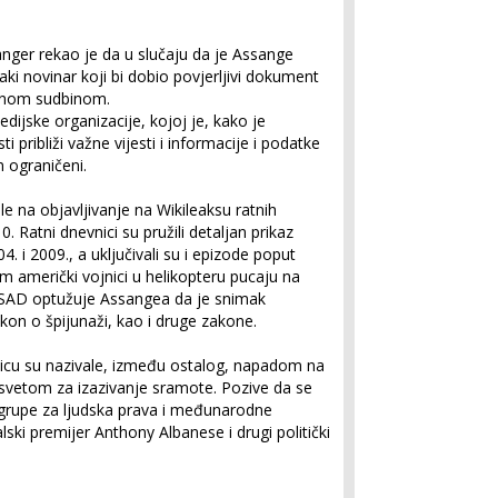
anger rekao je da u slučaju da je Assange
aki novinar koji bi dobio povjerljivi dokument
ličnom sudbinom.
ijske organizacije, kojoj je, kako je
ti približi važne vijesti i informacije i podatke
in ograničeni.
e na objavljivanje na Wikileaksu ratnih
0. Ratni dnevnici su pružili detaljan prikaz
. i 2009., a uključivali su i epizode poput
m američki vojnici u helikopteru pucaju na
h. SAD optužuje Assangea da je snimak
kon o špijunaži, kao i druge zakone.
nicu su nazivale, između ostalog, napadom na
svetom za izazivanje sramote. Pozive da se
 grupe za ljudska prava i međunarodne
lski premijer Anthony Albanese i drugi politički