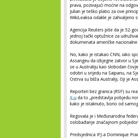
prava, pozivajući moćne na odgov
Julian je teško platio za ove princi
WikiLeaksa odakle je zahvaljeno sv
Agencija Reuters piše da je 52-god
jednoj tački optužnice za udruživanj
dokumenata američke nacionalne
No, kako je istakao CNN, iako sp
Assangeu da izbjegne zatvor u Sj
se u Australiju kao slobodan čovje
odobri u srijedu na Saipanu, na Sj
Ostrva su bliža Australiji, čiji je A
Reporteri bez granica (RSF) su r
X-u
da to „predstavlja pobjedu nov
kako je istaknuto, borio od samo
Regovala je i Međunarodna federac
oslobađanje značajnom pobjedom
Predsjednica IFJ-a Dominique Prad