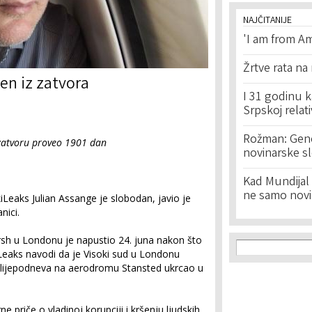
NAJČITANIJE
'I am from Am
Žrtve rata na
en iz zatvora
I 31 godinu k
Srpskoj relat
Rožman: Geno
zatvoru proveo 1901 dan
novinarske s
Kad Mundijal 
ne samo novi
iLeaks Julian Assange je slobodan, javio je
nici.
sh u Londonu je napustio 24. juna nakon što
Search f
Search
Leaks navodi da je Visoki sud u Londonu
slijepodneva na aerodromu Stansted ukrcao u
e priče o vladinoj korupciji i kršenju ljudskih