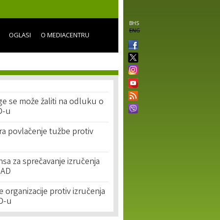
BHS
ENG
OGLASI
O MEDIACENTRU
e se može žaliti na odluku o
D-u
a povlačenje tužbe protiv
nsa za sprečavanje izručenja
SAD
organizacije protiv izručenja
D-u