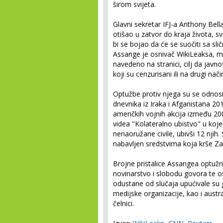
širom svijeta.
Glavni sekretar IFJ-a Anthony Bell
otišao u zatvor do kraja života, sv
bi se bojao da će se suočiti sa s
Assange je osnivač WikiLeaksa, med
navedeno na stranici, cilj da javnos
koji su cenzurisani ili na drugi nač
Optužbe protiv njega su se odnosil
dnevnika iz Iraka i Afganistana 201
američkih vojnih akcija između 2004
videa "Kolateralno ubistvo" u koje
nenaoružane civile, ubivši 12 nji
nabavljen sredstvima koja krše Za
Brojne pristalice Assangea optuž
novinarstvo i slobodu govora te o
odustane od slučaja upućivale su
medijske organizacije, kao i austra
čelnici.