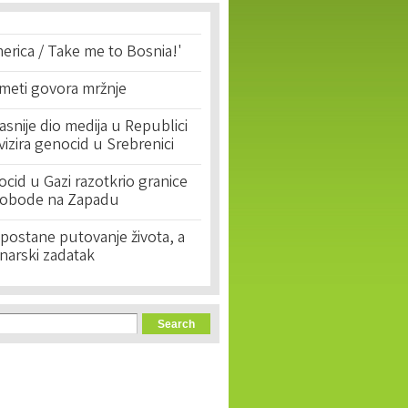
erica / Take me to Bosnia!'
 meti govora mržnje
asnije dio medija u Republici
ivizira genocid u Srebrenici
cid u Gazi razotkrio granice
lobode na Zapadu
postane putovanje života, a
narski zadatak
orm