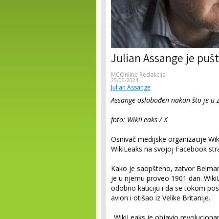
Julian Assange je pušt
MCOnline Redakcija
25/06/2024
Julian Assange
Assange oslobođen nakon što je u 
foto: WikiLeaks / X
Osnivač medijske organizacije Wik
WikiLeaks na svojoj Facebook stra
Kako je saopšteno, zatvor Belmar
je u njemu proveo 1901 dan. Wiki
odobrio kauciju i da se tokom po
avion i otišao iz Velike Britanije.
„WikiLeaks je objavio revolucionarn