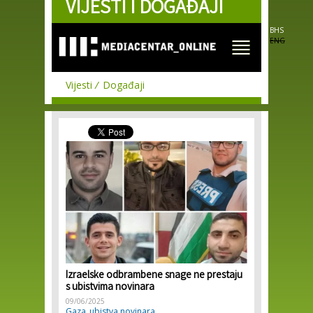
VIJESTI I DOGAĐAJI
Skip to
main
content
BHS
ENG
Vijesti
Događaji
Izraelske odbrambene snage ne prestaju
s ubistvima novinara
09/06/2025
Gaza
ubistva novinara