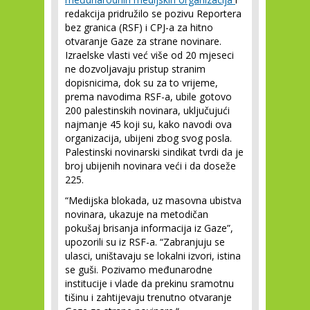
redakcija pridružilo se pozivu Reportera
bez granica (RSF) i CPJ-a za hitno
otvaranje Gaze za strane novinare.
Izraelske vlasti već više od 20 mjeseci
ne dozvoljavaju pristup stranim
dopisnicima, dok su za to vrijeme,
prema navodima RSF-a, ubile gotovo
200 palestinskih novinara, uključujući
najmanje 45 koji su, kako navodi ova
organizacija, ubijeni zbog svog posla.
Palestinski novinarski sindikat tvrdi da je
broj ubijenih novinara veći i da doseže
225.
“Medijska blokada, uz masovna ubistva
novinara, ukazuje na metodičan
pokušaj brisanja informacija iz Gaze”,
upozorili su iz RSF-a. “Zabranjuju se
ulasci, uništavaju se lokalni izvori, istina
se guši. Pozivamo međunarodne
institucije i vlade da prekinu sramotnu
tišinu i zahtijevaju trenutno otvaranje