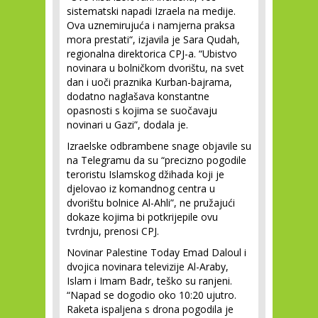
sistematski napadi Izraela na medije.
Ova uznemirujuća i namjerna praksa
mora prestati“, izjavila je Sara Qudah,
regionalna direktorica CPJ-a. “Ubistvo
novinara u bolničkom dvorištu, na svet
dan i uoči praznika Kurban-bajrama,
dodatno naglašava konstantne
opasnosti s kojima se suočavaju
novinari u Gazi”, dodala je.
Izraelske odbrambene snage objavile su
na Telegramu da su “precizno pogodile
teroristu Islamskog džihada koji je
djelovao iz komandnog centra u
dvorištu bolnice Al-Ahli”, ne pružajući
dokaze kojima bi potkrijepile ovu
tvrdnju, prenosi CPJ.
Novinar Palestine Today Emad Daloul i
dvojica novinara televizije Al-Araby,
Islam i Imam Badr, teško su ranjeni.
“Napad se dogodio oko 10:20 ujutro.
Raketa ispaljena s drona pogodila je