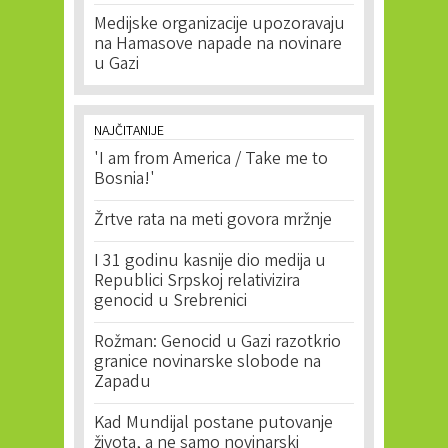
Medijske organizacije upozoravaju
na Hamasove napade na novinare
u Gazi
NAJČITANIJE
'I am from America / Take me to
Bosnia!'
Žrtve rata na meti govora mržnje
I 31 godinu kasnije dio medija u
Republici Srpskoj relativizira
genocid u Srebrenici
Rožman: Genocid u Gazi razotkrio
granice novinarske slobode na
Zapadu
Kad Mundijal postane putovanje
života, a ne samo novinarski