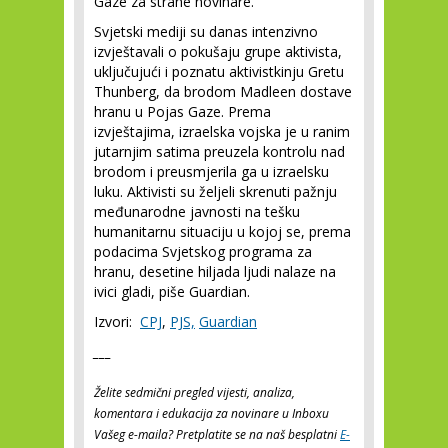
Gaze za strane novinare.“
Svjetski mediji su danas intenzivno
izvještavali o pokušaju grupe aktivista,
uključujući i poznatu aktivistkinju Gretu
Thunberg, da brodom Madleen dostave
hranu u Pojas Gaze. Prema
izvještajima, izraelska vojska je u ranim
jutarnjim satima preuzela kontrolu nad
brodom i preusmjerila ga u izraelsku
luku. Aktivisti su željeli skrenuti pažnju
međunarodne javnosti na tešku
humanitarnu situaciju u kojoj se, prema
podacima Svjetskog programa za
hranu, desetine hiljada ljudi nalaze na
ivici gladi, piše Guardian.
Izvori:
CPJ
,
PJS,
Guardian
___
Želite sedmični pregled vijesti, analiza,
komentara i edukacija za novinare u Inboxu
Vašeg e-maila? Pretplatite se na naš besplatni
E-