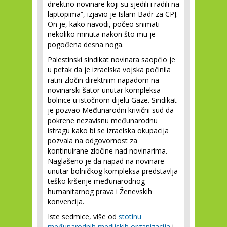
direktno novinare koji su sjedili i radili na
laptopima“, izjavio je Islam Badr za CPJ.
On je, kako navodi, počeo snimati
nekoliko minuta nakon što mu je
pogođena desna noga.
Palestinski sindikat novinara saopćio je
u petak da je izraelska vojska počinila
ratni zločin direktnim napadom na
novinarski šator unutar kompleksa
bolnice u istočnom dijelu Gaze. Sindikat
je pozvao Međunarodni krivični sud da
pokrene nezavisnu međunarodnu
istragu kako bi se izraelska okupacija
pozvala na odgovornost za
kontinuirane zločine nad novinarima.
Naglašeno je da napad na novinare
unutar bolničkog kompleksa predstavlja
teško kršenje međunarodnog
humanitarnog prava i Ženevskih
konvencija.
Iste sedmice, više od
stotinu
međunarodnih medijskih organizacija
i