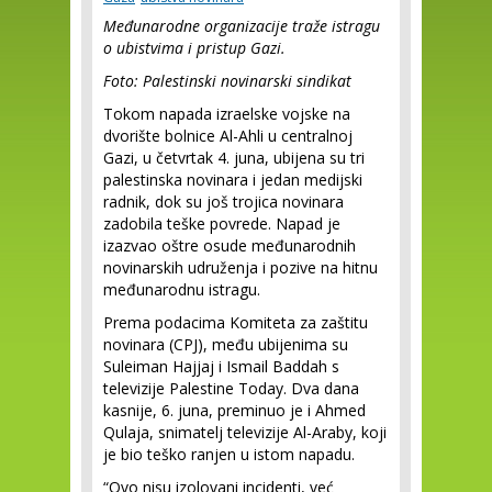
Međunarodne organizacije traže istragu
o ubistvima i pristup Gazi.
Foto: Palestinski novinarski sindikat
Tokom napada izraelske vojske na
dvorište bolnice Al-Ahli u centralnoj
Gazi, u četvrtak 4. juna, ubijena su tri
palestinska novinara i jedan medijski
radnik, dok su još trojica novinara
zadobila teške povrede. Napad je
izazvao oštre osude međunarodnih
novinarskih udruženja i pozive na hitnu
međunarodnu istragu.
Prema podacima Komiteta za zaštitu
novinara (CPJ), među ubijenima su
Suleiman Hajjaj i Ismail Baddah s
televizije Palestine Today. Dva dana
kasnije, 6. juna, preminuo je i Ahmed
Qulaja, snimatelj televizije Al-Araby, koji
je bio teško ranjen u istom napadu.
“Ovo nisu izolovani incidenti, već