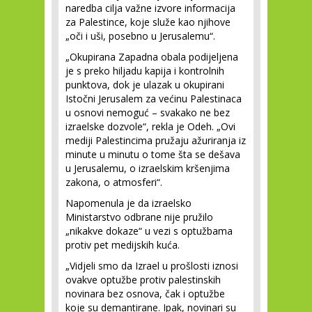
naredba cilja važne izvore informacija
za Palestince, koje služe kao njihove
„oči i uši, posebno u Jerusalemu“.
„Okupirana Zapadna obala podijeljena
je s preko hiljadu kapija i kontrolnih
punktova, dok je ulazak u okupirani
Istočni Jerusalem za većinu Palestinaca
u osnovi nemoguć – svakako ne bez
izraelske dozvole“, rekla je Odeh. „Ovi
mediji Palestincima pružaju ažuriranja iz
minute u minutu o tome šta se dešava
u Jerusalemu, o izraelskim kršenjima
zakona, o atmosferi“.
Napomenula je da izraelsko
Ministarstvo odbrane nije pružilo
„nikakve dokaze“ u vezi s optužbama
protiv pet medijskih kuća.
„Vidjeli smo da Izrael u prošlosti iznosi
ovakve optužbe protiv palestinskih
novinara bez osnova, čak i optužbe
koje su demantirane. Ipak, novinari su