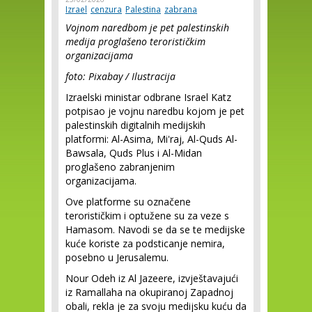
Izrael
cenzura
Palestina
zabrana
Vojnom naredbom je pet palestinskih
medija proglašeno terorističkim
organizacijama
foto: Pixabay / Ilustracija
Izraelski ministar odbrane Israel Katz
potpisao je vojnu naredbu kojom je pet
palestinskih digitalnih medijskih
platformi: Al-Asima, Mi'raj, Al-Quds Al-
Bawsala, Quds Plus i Al-Midan
proglašeno zabranjenim
organizacijama.
Ove platforme su označene
terorističkim i optužene su za veze s
Hamasom. Navodi se da se te medijske
kuće koriste za podsticanje nemira,
posebno u Jerusalemu.
Nour Odeh iz Al Jazeere, izvještavajući
iz Ramallaha na okupiranoj Zapadnoj
obali, rekla je za svoju medijsku kuću da