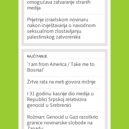
omogućava zatvaranje stranih
medija
Prijetnje izraelskom novinaru
nakon izvještavanja o navodnom
seksualnom zlostavljanju
palestinskog zatvorenika
NAJČITANIJE
'I am from America / Take me to
Bosnia!'
Žrtve rata na meti govora mržnje
I 31 godinu kasnije dio medija u
Republici Srpskoj relativizira
genocid u Srebrenici
Rožman: Genocid u Gazi razotkrio
granice novinarske slobode na