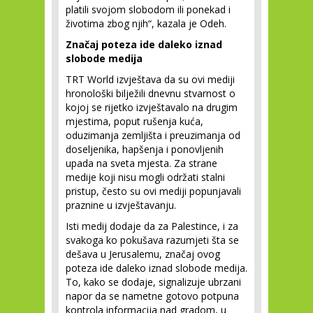
platili svojom slobodom ili ponekad i
životima zbog njih“, kazala je Odeh.
Značaj poteza ide daleko iznad
slobode medija
TRT World izvještava da su ovi mediji
hronološki bilježili dnevnu stvarnost o
kojoj se rijetko izvještavalo na drugim
mjestima, poput rušenja kuća,
oduzimanja zemljišta i preuzimanja od
doseljenika, hapšenja i ponovljenih
upada na sveta mjesta. Za strane
medije koji nisu mogli održati stalni
pristup, često su ovi mediji popunjavali
praznine u izvještavanju.
Isti medij dodaje da za Palestince, i za
svakoga ko pokušava razumjeti šta se
dešava u Jerusalemu, značaj ovog
poteza ide daleko iznad slobode medija.
To, kako se dodaje, signalizuje ubrzani
napor da se nametne gotovo potpuna
kontrola informacija nad gradom, u