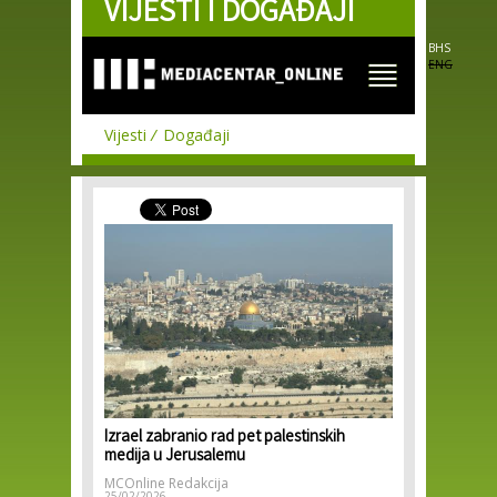
VIJESTI I DOGAĐAJI
Skip to
main
content
BHS
ENG
Vijesti
Događaji
Izrael zabranio rad pet palestinskih
medija u Jerusalemu
MCOnline Redakcija
25/02/2026