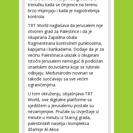
trenutku kada se činjenice na terenu
brzo mijenjaju i kada je najpotrebnija
kontrola.
TRT World naglašava da Jerusalem nije
otvoren grad za Palestince i da je
okupirana Zapadna obala
fragmentirana kontrolnim punktovima,
kapijama i barikadama. Dodaje da je za
većinu Palestinaca ulazak u okupirani
Istočni Jerusalem nemoguć ili podložan
izraelskim dozvolama koje se rutinski
odbijaju. Međunarodni novinari se
takođe suočavaju sa sve većim
ograničenjima.
U tom okruženju, objašnjava TRT
World, ove digitalne platforme sa
sjedištem u Jerusalemu postale su
nezamjenjive. Pružale su izvještaje iz
minute u minutu iz Starog grada,
palestinskih naselja i kompleksa
džamije Al-Aksa.