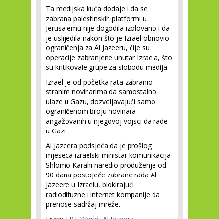
Ta medijska kuća dodaje i da se
zabrana palestinskih platformi u
Jerusalemu nije dogodila izolovano i da
je uslijedila nakon što je Izrael obnovio
ograničenja za Al Jazeeru, čije su
operacije zabranjene unutar Izraela, što
su kritikovale grupe za slobodu medija.
Izrael je od početka rata zabranio
stranim novinarima da samostalno
ulaze u Gazu, dozvoljavajući samo
ograničenom broju novinara
angažovanih u njegovoj vojsci da rade
u Gazi.
Al Jazeera podsjeća da je prošlog
mjeseca izraelski ministar komunikacija
Shlomo Karahi naredio produženje od
90 dana postojeće zabrane rada Al
Jazeere u Izraelu, blokirajući
radiodifuzne i internet kompanije da
prenose sadržaj mreže.
Izvor:
TRT World
,
Al Jazeera