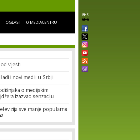
BHS
ENG
OGLASI
O MEDIACENTRU
od vijesti
ladi i novi mediji u Srbiji
godišnjaka o medijskim
jdžera izazvao senzaciju
 Televizija sve manje popularna
ma