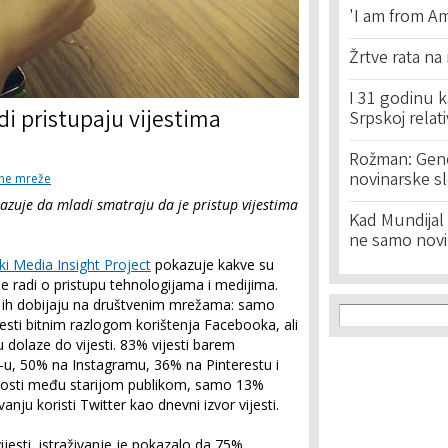
'I am from Am
Žrtve rata na
I 31 godinu k
di pristupaju vijestima
Srpskoj relat
Rožman: Geno
novinarske s
ne mreže
azuje da mladi smatraju da je pristup vijestima
Kad Mundijal 
ne samo novi
ki Media Insight Project
pokazuje kakve su
 radi o pristupu tehnologijama i medijima.
 ali ih dobijaju na društvenim mrežama: samo
Search f
Search
esti bitnim razlogom korištenja Facebooka, ali
dolaze do vijesti. 83% vijesti barem
u, 50% na Instagramu, 36% na Pinterestu i
nosti među starijom publikom, samo 13%
vanju koristi Twitter kao dnevni izvor vijesti.
ijesti, istraživanje je pokazalo da 75%