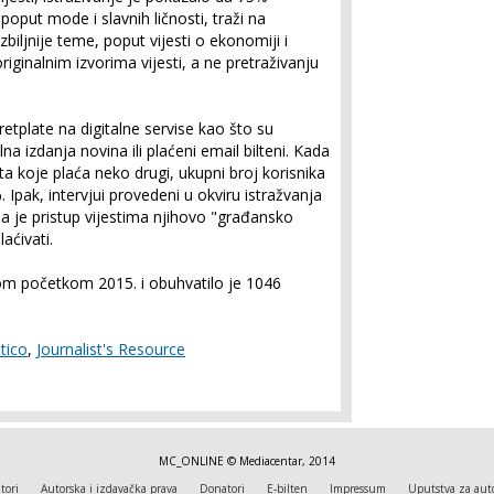
 poput mode i slavnih ličnosti, traži na
iljnije teme, poput vijesti o ekonomiji i
riginalnim izvorima vijesti, a ne pretraživanju
etplate na digitalne servise kao što su
alna izdanja novina ili plaćeni email bilteni. Kada
a koje plaća neko drugi, ukupni broj korisnika
. Ipak, intervjui provedeni u okviru istražvanja
a je pristup vijestima njihovo "građansko
aćivati.
nom početkom 2015. i obuhvatilo je 1046
itico
,
Journalist's Resource
MC_ONLINE © Mediacentar, 2014
tori
Autorska i izdavačka prava
Donatori
E-bilten
Impressum
Uputstva za aut