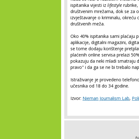
ispitanika vijesti iz
lifestyle
rubrike,
društvenim mrežama, dok se za ozb
izvještavanje o kriminalu, okreću o
društvenih meža.
Oko 40% ispitanika sami plaćaju pr
aplikacije, digitalni magazini, digit
se tome dodaju korištenje pretplat
plaćenih online servisa prelazi 50%
pokazuju da neki mladi smatraju d
pravo" i da ga se ne bi trebalo napl
Istraživanje je provedeno telefo
učesnika od 18 do 34 godine.
Izvor:
Nieman Journalism Lab
,
Pol
Au