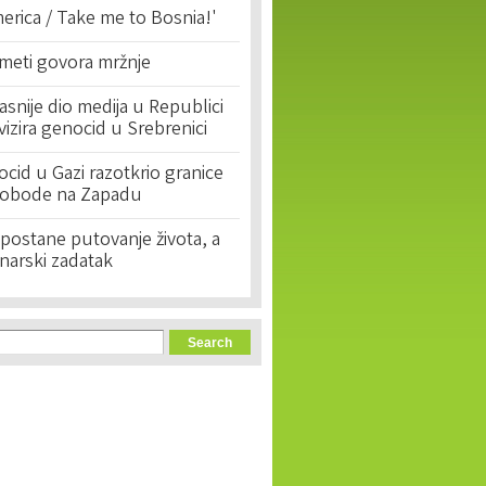
erica / Take me to Bosnia!'
 meti govora mržnje
asnije dio medija u Republici
ivizira genocid u Srebrenici
cid u Gazi razotkrio granice
lobode na Zapadu
postane putovanje života, a
narski zadatak
orm