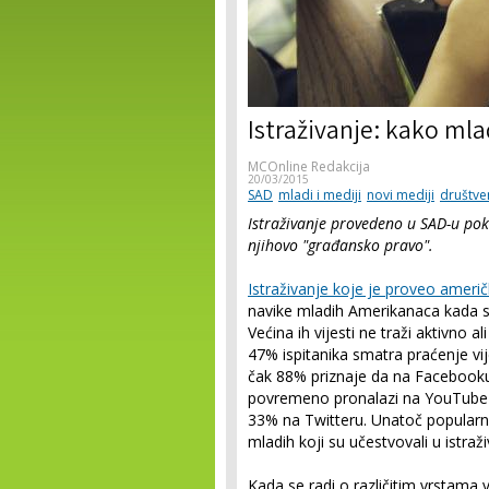
Istraživanje: kako mla
MCOnline Redakcija
20/03/2015
SAD
mladi i mediji
novi mediji
društve
Istraživanje provedeno u SAD-u pok
njihovo "građansko pravo".
Istraživanje koje je proveo američ
navike mladih Amerikanaca kada se
Većina ih vijesti ne traži aktivno
47% ispitanika smatra praćenje vij
čak 88% priznaje da na Facebooku 
povremeno pronalazi na YouTube-
33% na Twitteru. Unatoč popular
mladih koji su učestvovali u istraži
Kada se radi o različitim vrstama v