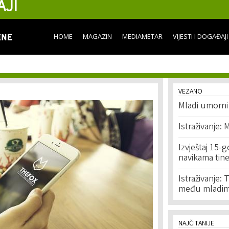
AJI
Skip to
main
content
HOME
MAGAZIN
MEDIAMETAR
VIJESTI I DOGAĐAJI
VEZANO
Mladi umorni 
Istraživanje: M
Izvještaj 15-
navikama tine
Istraživanje:
među mladi
NAJČITANIJE