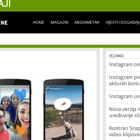
AJI
Skip to
main
content
HOME
MAGAZIN
MEDIAMETAR
VIJESTI I DOGAĐAJI
VEZANO
Instagram om
Instagram pre
aktivnih koris
Instagram uvo
Nova verzija
uređivanje sl
Korisnici Sna
video klipov