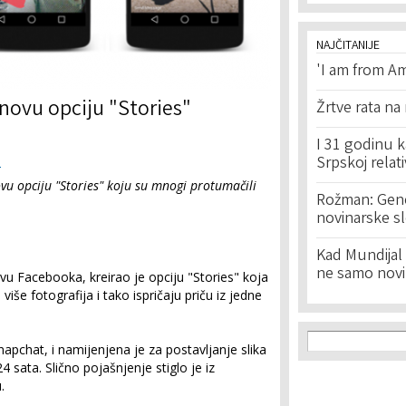
NAJČITANIJE
'I am from Am
novu opciju "Stories"
Žrtve rata na
I 31 godinu k
Srpskoj relat
e
vu opciju "Stories" koju su mnogi protumačili
Rožman: Geno
novinarske s
Kad Mundijal 
ne samo novi
tvu Facebooka, kreirao je opciju "Stories" koja
še fotografija i tako ispričaju priču iz jedne
Search f
Search
apchat, i namijenjena je za postavljanje slika
24 sata. Slično pojašnjenje stiglo je iz
.