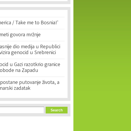
erica / Take me to Bosnia!'
 meti govora mržnje
asnije dio medija u Republici
ivizira genocid u Srebrenici
cid u Gazi razotkrio granice
lobode na Zapadu
postane putovanje života, a
narski zadatak
orm