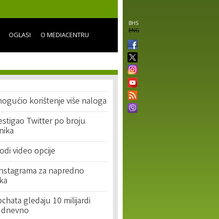
BHS
ENG
OGLASI
O MEDIACENTRU
ogućio korištenje više naloga
stigao Twitter po broju
nika
di video opcije
 Instagrama za napredno
ika
pchata gledaju 10 milijardi
a dnevno