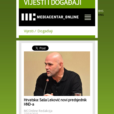
VIJESTI I DOGAĐAJI
Skip to
main
content
BHS
ENG
Vijesti
Događaji
Hrvatska: Saša Leković novi predsjednik
HND-a
MCOnline Redakcija
27/04/2015