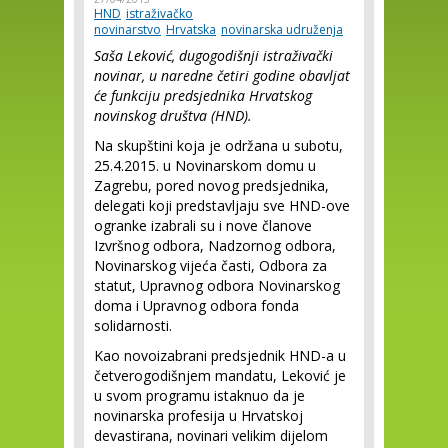
HND
istraživačko
novinarstvo
Hrvatska
novinarska udruženja
Saša Leković, dugogodišnji istraživački
novinar, u naredne četiri godine obavljat
će funkciju predsjednika Hrvatskog
novinskog društva (HND).
Na skupštini koja je održana u subotu,
25.4.2015. u Novinarskom domu u
Zagrebu, pored novog predsjednika,
delegati koji predstavljaju sve HND-ove
ogranke izabrali su i nove članove
Izvršnog odbora, Nadzornog odbora,
Novinarskog vijeća časti, Odbora za
statut, Upravnog odbora Novinarskog
doma i Upravnog odbora fonda
solidarnosti.
Kao novoizabrani predsjednik HND-a u
četverogodišnjem mandatu, Leković je
u svom programu istaknuo da je
novinarska profesija u Hrvatskoj
devastirana, novinari velikim dijelom