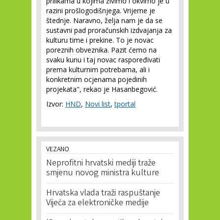
prilikama u kojima živimo i okvirno je u
razini prošlogodišnjega. Vrijeme je
štednje. Naravno, želja nam je da se
sustavni pad proračunskih izdvajanja za
kulturu time i prekine. To je novac
poreznih obveznika. Pazit ćemo na
svaku kunu i taj novac raspoređivati
prema kulturnim potrebama, ali i
konkretnim ocjenama pojedinih
projekata", rekao je Hasanbegović.
Izvor:
HND
,
Novi list
,
tportal
VEZANO
Neprofitni hrvatski mediji traže
smjenu novog ministra kulture
Hrvatska vlada traži raspuštanje
Vijeća za elektroničke medije