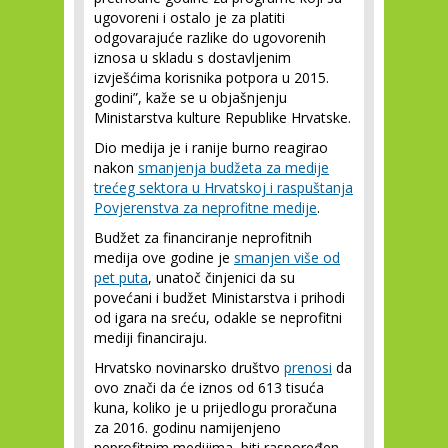
ugovoreni i ostalo je za platiti
odgovarajuće razlike do ugovorenih
iznosa u skladu s dostavljenim
izvješćima korisnika potpora u 2015.
godini”, kaže se u objašnjenju
Ministarstva kulture Republike Hrvatske.
Dio medija je i ranije burno reagirao
nakon
smanjenja budžeta za medije
trećeg sektora u Hrvatskoj i raspuštanja
Povjerenstva za neprofitne medije
.
Budžet za financiranje neprofitnih
medija ove godine je
smanjen više od
pet puta
, unatoč činjenici da su
povećani i budžet Ministarstva i prihodi
od igara na sreću, odakle se neprofitni
mediji financiraju.
Hrvatsko novinarsko društvo
prenosi
da
ovo znači da će iznos od 613 tisuća
kuna, koliko je u prijedlogu proračuna
za 2016. godinu namijenjeno
neprofitnim medijima, biti raspoređen