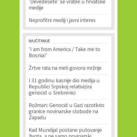
'Devedesete' se vratile u hrvatske
medije
Neprofitni mediji i javni interes
NAJČITANIJE
'I am from America / Take me to
Bosnia!'
Žrtve rata na meti govora mržnje
I 31 godinu kasnije dio medija u
Republici Srpskoj relativizira
genocid u Srebrenici
Rožman: Genocid u Gazi razotkrio
granice novinarske slobode na
Zapadu
Kad Mundijal postane putovanje
života, a ne samo novinarski