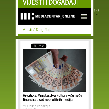
VIJESTI I DOGAĐAJI
Skip to
main
content
BHS
ENG
Vijesti
Događaji
Hrvatska: Ministarstvo kulture više neće
financirati rad neprofitnih medija
MCOnline Redakcija
17/03/2016