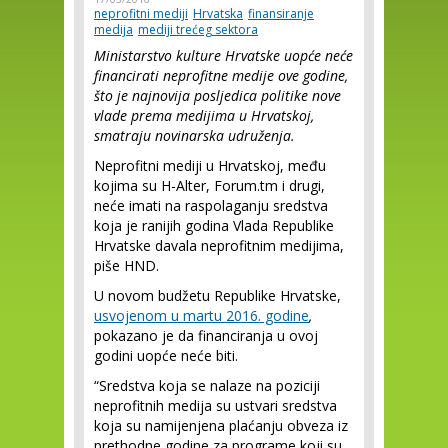
neprofitni mediji
Hrvatska
finansiranje
medija
mediji trećeg sektora
Ministarstvo kulture Hrvatske uopće neće
financirati neprofitne medije ove godine,
što je najnovija p
osljedica politike nove
vlade prema medijima u Hrvatskoj,
smatraju novinarska udruženja.
Neprofitni mediji u Hrvatskoj, među
kojima su H-Alter, Forum.tm i drugi,
neće imati na raspolaganju sredstva
koja je ranijih godina Vlada Republike
Hrvatske davala neprofitnim medijima,
piše HND.
U novom budžetu Republike Hrvatske,
usvojenom u martu 2016. godine
,
pokazano je da financiranja u ovoj
godini uopće neće biti.
“Sredstva koja se nalaze na poziciji
neprofitnih medija su ustvari sredstva
koja su namijenjena plaćanju obveza iz
prethodne godine za programe koji su