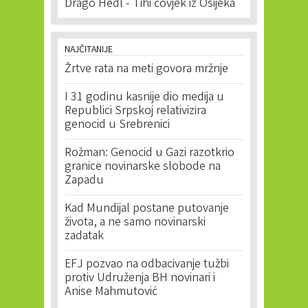
Drago Hedl - Tihi čovjek iz Osijeka
NAJČITANIJE
Žrtve rata na meti govora mržnje
I 31 godinu kasnije dio medija u
Republici Srpskoj relativizira
genocid u Srebrenici
Rožman: Genocid u Gazi razotkrio
granice novinarske slobode na
Zapadu
Kad Mundijal postane putovanje
života, a ne samo novinarski
zadatak
EFJ pozvao na odbacivanje tužbi
protiv Udruženja BH novinari i
Anise Mahmutović