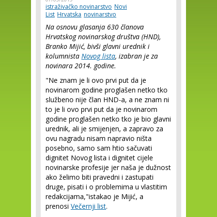
istraživačko novinarstvo
Novi
List
Hrvatska
novinarstvo
Na osnovu glasanja 630 članova
Hrvatskog novinarskog društva (HND),
Branko Mijić, bivši glavni urednik i
kolumnista
Novog lista
, izabran je za
novinara 2014. godine.
"Ne znam je li ovo prvi put da je
novinarom godine proglašen netko tko
službeno nije član HND-a, a ne znam ni
to je li ovo prvi put da je novinarom
godine proglašen netko tko je bio glavni
urednik, ali je smijenjen, a zapravo za
ovu nagradu nisam napravio ništa
posebno, samo sam htio sačuvati
dignitet Novog lista i dignitet cijele
novinarske profesije jer naša je dužnost
ako želimo biti pravedni i zastupati
druge, pisati i o problemima u vlastitim
redakcijama,"istakao je Mijić, a
prenosi
Večernji list
.