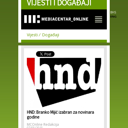
VIJESTI I DOGAĐAJI
Skip to
main
content
BHS
ENG
Vijesti
Događaji
HND: Branko Mijić izabran za novinara
godine
MCOnline Redakcija
07/05/2015