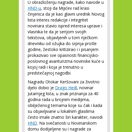
U obrazloženju nagrade, kako navode u
HND-u
, stoji da Mijićev rad krasi
činjenica da je kao glavni urednik Novog
lista interes redakcije i integritet
novinara stavio ispred interesa uprave i
vlasnika te da je serijom svojih
tekstova, objavljenih u tom riječkom
dnevniku od ožujka do srpnja prošle
godine, žestoko kritizirao i i pisanjem
prokazivao sve opasnosti financijsko-
poslovnog avanturizma novinske kuće u
kojoj radi i koja je trenutno u
predstečajnoj nagodbi.
Nagradu Otokar Keršovani za životno
djelo dobio je
Drago Hedl
, novinar
Jutarnjeg lista, u znak priznanja za 40
godina rada u brojnim medijima,
obilježenog temama koje su čak i kada
su objavljivane u lokalnim glasilima
često imale znatno širi karakter, navodi
HND
. Na svečanosti u Novinarskom
domu dodijeljene su i nagrade za