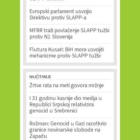
Evropski parlament usvojio
Direktivu protiv SLAPP-a
MFRR traži povlačenje SLAPP tužbi
protiv N1 Slovenija
Flutura Kusari: BiH mora usvojiti
mehanizme protiv SLAPP tužbi
NAJČITANIJE
Žrtve rata na meti govora mržnje
I 31 godinu kasnije dio medija u
Republici Srpskoj relativizira
genocid u Srebrenici
Rožman: Genocid u Gazi razotkrio
granice novinarske slobode na
Zapadu