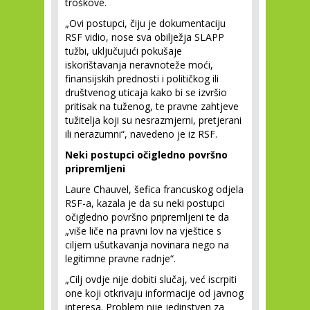
troškove.
„Ovi postupci, čiju je dokumentaciju
RSF vidio, nose sva obilježja SLAPP
tužbi, uključujući pokušaje
iskorištavanja neravnoteže moći,
finansijskih prednosti i političkog ili
društvenog uticaja kako bi se izvršio
pritisak na tuženog, te pravne zahtjeve
tužitelja koji su nesrazmjerni, pretjerani
ili nerazumni“, navedeno je iz RSF.
Neki postupci očigledno površno
pripremljeni
Laure Chauvel, šefica francuskog odjela
RSF-a, kazala je da su neki postupci
očigledno površno pripremljeni te da
„više liče na pravni lov na vještice s
ciljem ušutkavanja novinara nego na
legitimne pravne radnje“.
„Cilj ovdje nije dobiti slučaj, već iscrpiti
one koji otkrivaju informacije od javnog
interesa. Problem nije jedinstven za