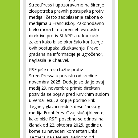
StreetPress i upozoravamo na širenje
zloupotreba pravnih postupaka protiv
medija i često zaobilaženje zakona o
medijima u Francuskoj. Zakonodavno
tijelo mora hitno prenijeti evropsku
direktivu protiv SLAPP-a u francuski
zakon kako bi se okončalo korištenje
ovih postupaka ušutkavanja. Pravo
građana na informacije je ugroženo“,
naglasila je Chauvel.
RSF piše da su tužbe protiv
StreetPressa u porastu od sredine
novembra 2025. Dodaje se da je ovaj
medij 29. novembra primio direktan
poziv da se pojavi pred Krivičnim sudom
u Versaillesu, a koji je podnio Erik
Tegnér, glavni urednik desničarskog
medija Frontières. Ovaj slučaj klevete,
kako piše RSF, posebno se odnosi na
članak od 22. oktobra 2025. godine u
kome su navedeni komentari Erika
Tegnera na CNewsu (jednom od