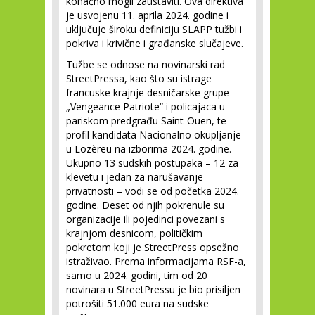
konačno mogli zaustaviti. Ova direktiva
je usvojenu 11. aprila 2024. godine i
uključuje široku definiciju SLAPP tužbi i
pokriva i krivične i građanske slučajeve.
Tužbe se odnose na novinarski rad
StreetPressa, kao što su istrage
francuske krajnje desničarske grupe
„Vengeance Patriote“ i policajaca u
pariskom predgrađu Saint-Ouen, te
profil kandidata Nacionalno okupljanje
u Lozèreu na izborima 2024. godine.
Ukupno 13 sudskih postupaka – 12 za
klevetu i jedan za narušavanje
privatnosti – vodi se od početka 2024.
godine. Deset od njih pokrenule su
organizacije ili pojedinci povezani s
krajnjom desnicom, političkim
pokretom koji je StreetPress opsežno
istraživao. Prema informacijama RSF-a,
samo u 2024. godini, tim od 20
novinara u StreetPressu je bio prisiljen
potrošiti 51.000 eura na sudske