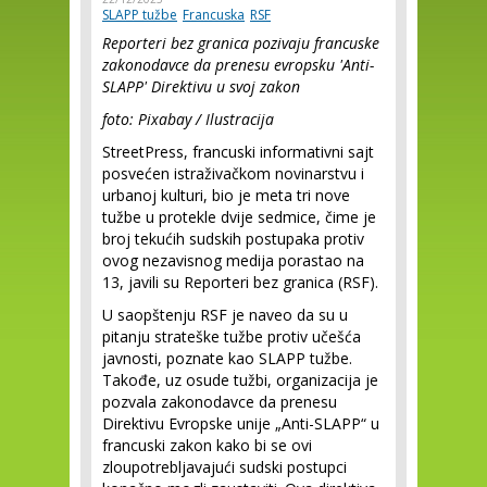
SLAPP tužbe
Francuska
RSF
Reporteri bez granica pozivaju francuske
zakonodavce da prenesu evropsku 'Anti-
SLAPP' Direktivu u svoj zakon
foto: Pixabay / Ilustracija
StreetPress, francuski informativni sajt
posvećen istraživačkom novinarstvu i
urbanoj kulturi, bio je meta tri nove
tužbe u protekle dvije sedmice, čime je
broj tekućih sudskih postupaka protiv
ovog nezavisnog medija porastao na
13, javili su Reporteri bez granica (RSF).
U saopštenju RSF je naveo da su u
pitanju strateške tužbe protiv učešća
javnosti, poznate kao SLAPP tužbe.
Takođe, uz osude tužbi, organizacija je
pozvala zakonodavce da prenesu
Direktivu Evropske unije „Anti-SLAPP“ u
francuski zakon kako bi se ovi
zloupotrebljavajući sudski postupci