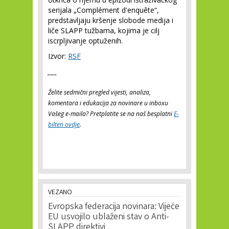
serijala „Complément d'enquête“,
predstavljaju kršenje slobode medija i
liče SLAPP tužbama, kojima je cilj
iscrpljivanje optuženih.
Izvor:
RSF
___
Želite sedmični pregled vijesti, analiza,
komentara i edukacija za novinare u inboxu
Vašeg e-maila? Pretplatite se na naš besplatni
E-
bilten ovdje
.
VEZANO
Evropska federacija novinara: Vijeće
EU usvojilo ublaženi stav o Anti-
SLAPP direktivi