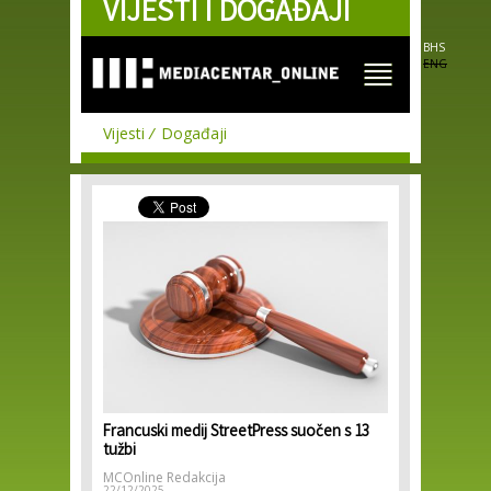
VIJESTI I DOGAĐAJI
Skip to
main
content
BHS
ENG
Vijesti
Događaji
Francuski medij StreetPress suočen s 13
tužbi
MCOnline Redakcija
22/12/2025