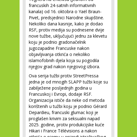
francuskih 24-satnih informativnih
kanala) od 16. oktobra o Yaël Braun-
Pivet, predsjednici Narodne skupštine.
Nekoliko dana kasnije, kako je dodao
RSF, protiv medija su podnesene dvije
nove tužbe, uključujući jednu za klevetu
koju je podnio gradonačelnik
jugozapadne Francuske nakon
objavljivanja otkrića o nekoliko
islamofobnih djela koja su pogodila
njegov grad nakon njegovog izbora.
Ova serija tužbi protiv StreetPressa
jedna je od mnogih SLAPP tužbi koje su
zabilježene posljednjih godina u
Francuskoj i Evropi, dodaje RSF.
Organizacija ističe da neke od metoda
korištenih u tužbi koju je podnio Gérard
Depardieu, francuski glumac koji je
proglašen krivim za seksualni napad
2025. godine, protiv produkcijske kuće
Hikari i France Télévisions a nakon
otkrića o njemu u epizodi istraživačkog