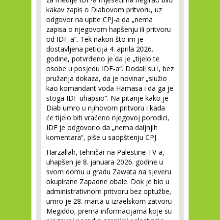
kakav zapis o Diabovom pritvoru, uz
odgovor na upite CPJ-a da „nema
zapisa o njegovom hapšenju ili pritvoru
od IDF-a“. Tek nakon što im je
dostavljena peticija 4. aprila 2026.
godine, potvrđeno je da je „tijelo te
osobe u posjedu IDF-a“. Dodali su i, bez
pružanja dokaza, da je novinar „služio
kao komandant voda Hamasa i da ga je
stoga IDF uhapsio“. Na pitanje kako je
Diab umro u njihovom pritvoru i kada
će tijelo biti vraćeno njegovoj porodici,
IDF je odgovorio da „nema daljnjih
komentara“, piše u saopštenju CPJ.
Harzallah, tehničar na Palestine TV-a,
uhapšen je 8. januara 2026. godine u
svom domu u gradu Zawata na sjeveru
okupirane Zapadne obale. Dok je bio u
administrativnom pritvoru bez optužbe,
umro je 28. marta u izraelskom zatvoru
Megiddo, prema informacijama koje su