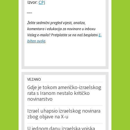
Izvor:
CPJ
___
Želite sedmični pregled vijesti, analiza,
komentara i edukacija za novinare u inboxu
Vašeg e-maila? Pretplatite se na naš besplatni
E-
bilten ovdje
.
VEZANO
Gdje je tokom američko-izraelskog
rata s Iranom nestalo kritičko
novinarstvo
Izrael uhapsio izraelskog novinara
zbog objave na X-u
U jednom danu izraelska vojska