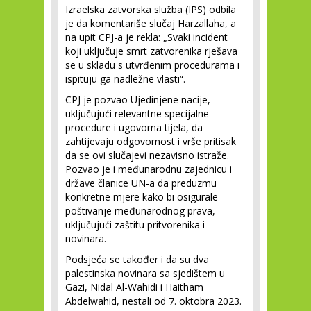
Izraelska zatvorska služba (IPS) odbila
je da komentariše slučaj Harzallaha, a
na upit CPJ-a je rekla: „Svaki incident
koji uključuje smrt zatvorenika rješava
se u skladu s utvrđenim procedurama i
ispituju ga nadležne vlasti“.
CPJ je pozvao Ujedinjene nacije,
uključujući relevantne specijalne
procedure i ugovorna tijela, da
zahtijevaju odgovornost i vrše pritisak
da se ovi slučajevi nezavisno istraže.
Pozvao je i međunarodnu zajednicu i
države članice UN-a da preduzmu
konkretne mjere kako bi osigurale
poštivanje međunarodnog prava,
uključujući zaštitu pritvorenika i
novinara.
Podsjeća se također i da su dva
palestinska novinara sa sjedištem u
Gazi, Nidal Al-Wahidi i Haitham
Abdelwahid, nestali od 7. oktobra 2023.