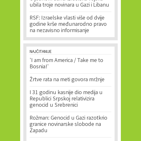
ubila troje novinara u Gazi i Libanu
RSF: Izraelske vlasti više od dvije
godine krše međunarodno pravo
na nezavisno informisanje
NAJČITANIJE
'I am from America / Take me to
Bosnia!'
Žrtve rata na meti govora mržnje
I 31 godinu kasnije dio medija u
Republici Srpskoj relativizira
genocid u Srebrenici
Rožman: Genocid u Gazi razotkrio
granice novinarske slobode na
Zapadu