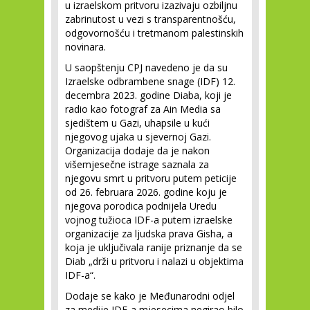
u izraelskom pritvoru izazivaju ozbiljnu
zabrinutost u vezi s transparentnošću,
odgovornošću i tretmanom palestinskih
novinara.
U saopštenju CPJ navedeno je da su
Izraelske odbrambene snage (IDF) 12.
decembra 2023. godine Diaba, koji je
radio kao fotograf za Ain Media sa
sjedištem u Gazi, uhapsile u kući
njegovog ujaka u sjevernoj Gazi.
Organizacija dodaje da je nakon
višemjesečne istrage saznala za
njegovu smrt u pritvoru putem peticije
od 26. februara 2026. godine koju je
njegova porodica podnijela Uredu
vojnog tužioca IDF-a putem izraelske
organizacije za ljudska prava Gisha, a
koja je uključivala ranije priznanje da se
Diab „drži u pritvoru i nalazi u objektima
IDF-a“.
Dodaje se kako je Međunarodni odjel
za medije IDF-a mjesecima negirao bilo