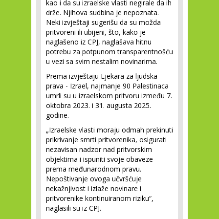
kao i da su izraelske vlasti negirale da ih
drže. Njihova sudbina je nepoznata.
Neki izvještaji sugerišu da su možda
pritvoreni ili ubijeni, što, kako je
naglašeno iz CPJ, naglašava hitnu
potrebu za potpunom transparentnošću
u vezi sa svim nestalim novinarima.
Prema izvještaju Ljekara za ljudska
prava - Izrael, najmanje 90 Palestinaca
umrli su u izraelskom pritvoru između 7.
oktobra 2023. i 31. augusta 2025.
godine.
„Izraelske vlasti moraju odmah prekinuti
prikrivanje smrti pritvorenika, osigurati
nezavisan nadzor nad pritvorskim
objektima i ispuniti svoje obaveze
prema međunarodnom pravu.
Nepoštivanje ovoga učvršćuje
nekažnjivost i izlaže novinare i
pritvorenike kontinuiranom riziku“,
naglasili su iz CPJ.