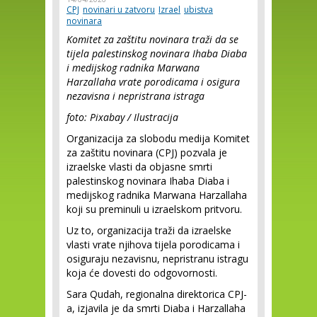
CPJ
novinari u zatvoru
Izrael
ubistva
novinara
Komitet za zaštitu novinara traži da se
tijela palestinskog novinara Ihaba Diaba
i medijskog radnika Marwana
Harzallaha vrate porodicama i osigura
nezavisna i nepristrana istraga
foto: Pixabay / Ilustracija
Organizacija za slobodu medija Komitet
za zaštitu novinara (CPJ) pozvala je
izraelske vlasti da objasne smrti
palestinskog novinara Ihaba Diaba i
medijskog radnika Marwana Harzallaha
koji su preminuli u izraelskom pritvoru.
Uz to, organizacija traži da izraelske
vlasti vrate njihova tijela porodicama i
osiguraju nezavisnu, nepristranu istragu
koja će dovesti do odgovornosti.
Sara Qudah, regionalna direktorica CPJ-
a, izjavila je da smrti Diaba i Harzallaha