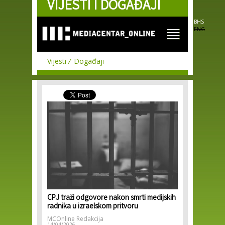
VIJESTI I DOGAĐAJI
Skip to
main
content
BHS
ENG
Vijesti
Događaji
CPJ traži odgovore nakon smrti medijskih
radnika u izraelskom pritvoru
MCOnline Redakcija
14/04/2026