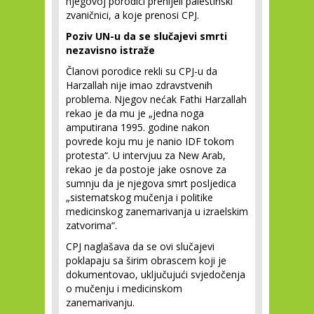
njegovoj porodici prenijeli palestinski
zvaničnici, a koje prenosi CPJ.
Poziv UN-u da se slučajevi smrti
nezavisno istraže
Članovi porodice rekli su CPJ-u da
Harzallah nije imao zdravstvenih
problema. Njegov nećak Fathi Harzallah
rekao je da mu je „jedna noga
amputirana 1995. godine nakon
povrede koju mu je nanio IDF tokom
protesta“. U intervjuu za New Arab,
rekao je da postoje jake osnove za
sumnju da je njegova smrt posljedica
„sistematskog mučenja i politike
medicinskog zanemarivanja u izraelskim
zatvorima“.
CPJ naglašava da se ovi slučajevi
poklapaju sa širim obrascem koji je
dokumentovao, uključujući svjedočenja
o mučenju i medicinskom
zanemarivanju.