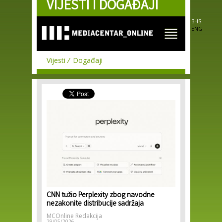
VIJESTI I DOGAĐAJI
Skip to
main
content
BHS
ENG
Vijesti
Događaji
CNN tužio Perplexity zbog navodne
nezakonite distribucije sadržaja
MCOnline Redakcija
29/05/2026