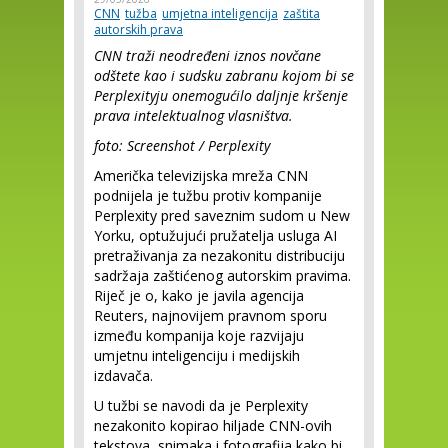
CNN
tužba
umjetna inteligencija
zaštita
autorskih prava
CNN traži neodređeni iznos novčane
odštete kao i sudsku zabranu kojom bi se
Perplexityju onemogućilo daljnje kršenje
prava intelektualnog vlasništva.
foto: Screenshot / Perplexity
Američka televizijska mreža CNN
podnijela je tužbu protiv kompanije
Perplexity pred saveznim sudom u New
Yorku, optužujući pružatelja usluga AI
pretraživanja za nezakonitu distribuciju
sadržaja zaštićenog autorskim pravima.
Riječ je o, kako je javila agencija
Reuters, najnovijem pravnom sporu
između kompanija koje razvijaju
umjetnu inteligenciju i medijskih
izdavača.
U tužbi se navodi da je Perplexity
nezakonito kopirao hiljade CNN-ovih
tekstova, snimaka i fotografija kako bi