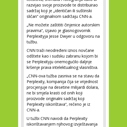
razvijao svoje proizvode te distribuirao
sadržaj koji je „identičan ili suštinski
sličan“ originalnom sadržaju CNN-a.
„Ne možete zaštititi činjenice autorskim
pravima“, izjavio je glasnogovornik
Perplexityja Jesse Dwyer u odgovoru na
tužbu.
CNN traži neodređeni iznos novčane
odštete kao i sudsku zabranu kojom bi
se Perplexityju onemogućilo daljnje
kršenje prava intelektualnog vlasništva.
„CNN-ova tužba zasniva se na stavu da
Perplexity, kompanija čija se vrijednost
procjenjuje na desetine milijardi dolara,
ne bi smjela krasti od onih koji
proizvode originalni sadržaj koji
Perplexity iskorištava“, rečeno je iz
CNN-a.
U tužbi CNN navodi da Perplexity
iskorištavanjem njihovog izvještavanja