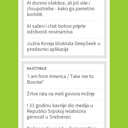
AI donosi olakšice, ali još više i
zloupotrebe - kako ga pametno
koristiti
AI sažeci i chat botovi prijete
održivosti novinarstva
Južna Koreja blokirala DeepSeek u
prodavnici aplikacija
NAJČITANIJE
'I am from America / Take me to
Bosnia!'
Žrtve rata na meti govora mržnje
I 31 godinu kasnije dio medija u
Republici Srpskoj relativizira
genocid u Srebrenici