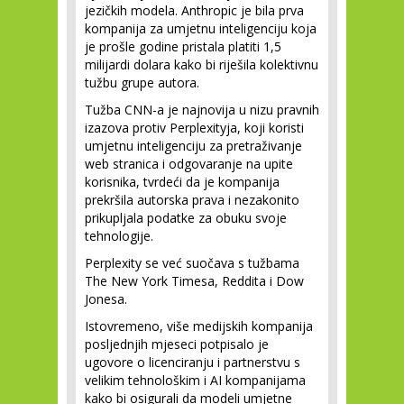
jezičkih modela. Anthropic je bila prva
kompanija za umjetnu inteligenciju koja
je prošle godine pristala platiti 1,5
milijardi dolara kako bi riješila kolektivnu
tužbu grupe autora.
Tužba CNN-a je najnovija u nizu pravnih
izazova protiv Perplexityja, koji koristi
umjetnu inteligenciju za pretraživanje
web stranica i odgovaranje na upite
korisnika, tvrdeći da je kompanija
prekršila autorska prava i nezakonito
prikupljala podatke za obuku svoje
tehnologije.
Perplexity se već suočava s tužbama
The New York Timesa, Reddita i Dow
Jonesa.
Istovremeno, više medijskih kompanija
posljednjih mjeseci potpisalo je
ugovore o licenciranju i partnerstvu s
velikim tehnološkim i AI kompanijama
kako bi osigurali da modeli umjetne