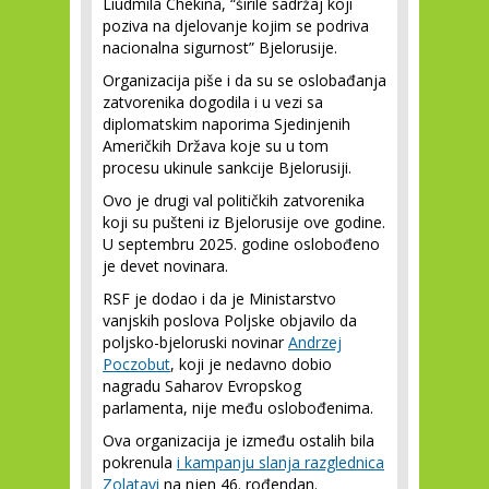
Liudmila Chekina, “širile sadržaj koji
poziva na djelovanje kojim se podriva
nacionalna sigurnost” Bjelorusije.
Organizacija piše i da su se oslobađanja
zatvorenika dogodila i u vezi sa
diplomatskim naporima Sjedinjenih
Američkih Država koje su u tom
procesu ukinule sankcije Bjelorusiji.
Ovo je drugi val političkih zatvorenika
koji su pušteni iz Bjelorusije ove godine.
U septembru 2025. godine oslobođeno
je devet novinara.
RSF je dodao i da je Ministarstvo
vanjskih poslova Poljske objavilo da
poljsko-bjeloruski novinar
Andrzej
Poczobut
, koji je nedavno dobio
nagradu Saharov Evropskog
parlamenta, nije među oslobođenima.
Ova organizacija je između ostalih bila
pokrenula
i kampanju slanja razglednica
Zolatavi
na njen 46. rođendan.