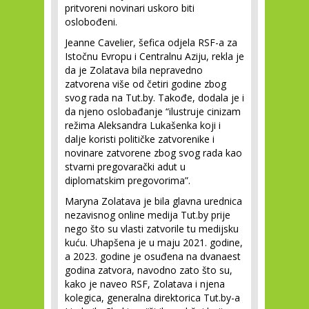
pritvoreni novinari uskoro biti
oslobođeni.
Jeanne Cavelier, šefica odjela RSF-a za
Istočnu Evropu i Centralnu Aziju, rekla je
da je Zolatava bila nepravedno
zatvorena više od četiri godine zbog
svog rada na Tut.by. Takođe, dodala je i
da njeno oslobađanje “ilustruje cinizam
režima Aleksandra Lukašenka koji i
dalje koristi političke zatvorenike i
novinare zatvorene zbog svog rada kao
stvarni pregovarački adut u
diplomatskim pregovorima”.
Maryna Zolatava je bila glavna urednica
nezavisnog online medija Tut.by prije
nego što su vlasti zatvorile tu medijsku
kuću. Uhapšena je u maju 2021. godine,
a 2023. godine je osuđena na dvanaest
godina zatvora, navodno zato što su,
kako je naveo RSF, Zolatava i njena
kolegica, generalna direktorica Tut.by-a