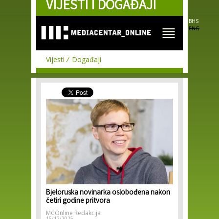
VIJESTI I DOGAĐAJI
Skip to
main
content
BHS
ENG
Vijesti
Događaji
Bjeloruska novinarka oslobođena nakon
četiri godine pritvora
MCOnline Redakcija
15/12/2025