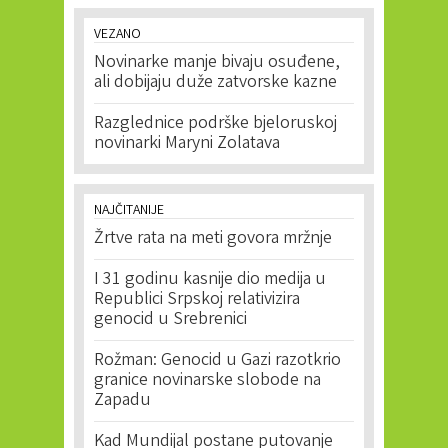
VEZANO
Novinarke manje bivaju osuđene,
ali dobijaju duže zatvorske kazne
Razglednice podrške bjeloruskoj
novinarki Maryni Zolatava
NAJČITANIJE
Žrtve rata na meti govora mržnje
I 31 godinu kasnije dio medija u
Republici Srpskoj relativizira
genocid u Srebrenici
Rožman: Genocid u Gazi razotkrio
granice novinarske slobode na
Zapadu
Kad Mundijal postane putovanje