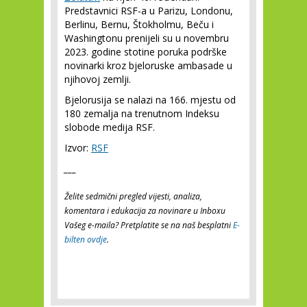
Predstavnici RSF-a u Parizu, Londonu,
Berlinu, Bernu, Štokholmu, Beču i
Washingtonu prenijeli su u novembru
2023. godine stotine poruka podrške
novinarki kroz bjeloruske ambasade u
njihovoj zemlji.
Bjelorusija se nalazi na 166. mjestu od
180 zemalja na trenutnom Indeksu
slobode medija RSF.
Izvor:
RSF
___
Želite sedmični pregled vijesti, analiza,
komentara i edukacija za novinare u Inboxu
Vašeg e-maila? Pretplatite se na naš besplatni
E-
bilten ovdje
.