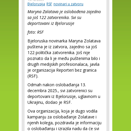
Bjelorusija
RSF
novinari u zatvoru
Maryna Zalatava je oslobođena zajedno
sa još 122 zatvorenika. Svi su
deportovani iz Bjelorusije
foto: RSF
Bjeloruska novinarka Maryna Zolatava
puštena je iz zatvora, zajedno sa još
122 politička zatvorenika. Još nije
poznato da li je među puštenima bilo i
drugih medijskih profesionalaca, javila
je organizacija Reporteri bez granica
(RSF).
Odmah nakon oslobađanja 13.
decembra 2025., svi zatvorenici su
deportovani iz Bjelorusije, uglavnom u
Ukrajinu, dodao je RSF.
Ova organizacija, koja je dugo vodila
kampanju za oslobađanje Zolatave i
njenih kolega, pozdravila je informaciju
o oslobađanju i izrazila nadu da će svi