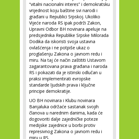
“vitalni nacionalni interes” i demokratsku
vrijednost koju baštine svi narodi i
građani u Republici Srpskoj. Ukoliko
Vijeće naroda RS ipak podrži Zakon,
Upravni Odbor BH novinara apeluje na
predsjednika Republike Srpske Milorada
Dodika da iskoristi svoja ustavna
ovlašćenja i ne potpiše ukaz o
proglašenju Zakona o javnom redu i
miru. Na taj će način zaštititi Ustavom
zagarantovana prava građana i naroda
RS i pokazati da je istinski odlučan u
praksi implementirati evropske
standarde ljudskih prava i ključne
principe demokratije.
UO BH novinara i Klubu novinara
Banjaluka održaće sastanak svojih
članova u narednim danima, kada će
dogovoriti dalje zajedničke poteze
medijske zajednice u borbi protiv
represivnog Zakona o javnom redu i
miru u RS.