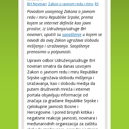
BH Novinari
Zakon o javnom redu i miru
RS
Povodom usvojenog Zakona o javnom
redu i miru Republike Srpske, prema
kojem se internet definiše kao javni
prostor, iz Udruženja/udruge BH
novinari, uputili su
saopštenje
u kojem se
navodi da ovaj Zakon ugrožava slobodu
mišljenja i izražavanja. Saopštenje
prenosimo u potpunosti.
Upravni odbor Udruženja/udruge BH
novinari smatra da danas usvojeni
Zakon o javnom redu i miru Republike
Srpske ugrožava slobodu mišljenja i
izražavanja, kao i slobodu medija da
putem društvenih mreža i internet
portala objavljuju informacije od
značaja za građane Republike Srpske i
cjelokupne javnosti Bosne i
Hercegovine. I pored brojnih kritika i
negativne reakcije javnosti, novinara i
međunarodnih organizacija za zaštitu