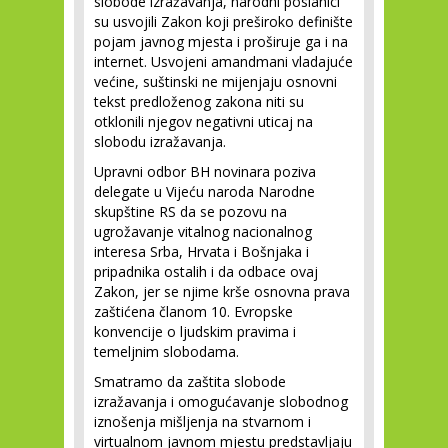
slobode izražavanja, narodni poslanici
su usvojili Zakon koji preširoko definište
pojam javnog mjesta i proširuje ga i na
internet. Usvojeni amandmani vladajuće
većine, suštinski ne mijenjaju osnovni
tekst predloženog zakona niti su
otklonili njegov negativni uticaj na
slobodu izražavanja.
Upravni odbor BH novinara poziva
delegate u Vijeću naroda Narodne
skupštine RS da se pozovu na
ugrožavanje vitalnog nacionalnog
interesa Srba, Hrvata i Bošnjaka i
pripadnika ostalih i da odbace ovaj
Zakon, jer se njime krše osnovna prava
zaštićena članom 10. Evropske
konvencije o ljudskim pravima i
temeljnim slobodama.
Smatramo da zaštita slobodе
izražavanja i omogućavanje slobodnog
iznošenja mišljenja na stvarnom i
virtualnom javnom mjestu predstavljaju