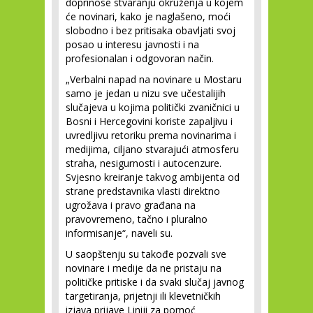
doprinose stvaranju okruženja u kojem
će novinari, kako je naglašeno, moći
slobodno i bez pritisaka obavljati svoj
posao u interesu javnosti i na
profesionalan i odgovoran način.
„Verbalni napad na novinare u Mostaru
samo je jedan u nizu sve učestalijih
slučajeva u kojima politički zvaničnici u
Bosni i Hercegovini koriste zapaljivu i
uvredljivu retoriku prema novinarima i
medijima, ciljano stvarajući atmosferu
straha, nesigurnosti i autocenzure.
Svjesno kreiranje takvog ambijenta od
strane predstavnika vlasti direktno
ugrožava i pravo građana na
pravovremeno, tačno i pluralno
informisanje“, naveli su.
U saopštenju su takođe pozvali sve
novinare i medije da ne pristaju na
političke pritiske i da svaki slučaj javnog
targetiranja, prijetnji ili klevetničkih
izjava prijave Liniji za pomoć