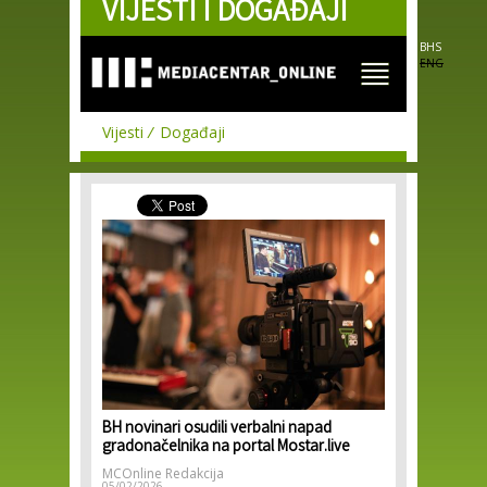
VIJESTI I DOGAĐAJI
Skip to
main
content
BHS
ENG
Vijesti
Događaji
BH novinari osudili verbalni napad
gradonačelnika na portal Mostar.live
MCOnline Redakcija
05/02/2026