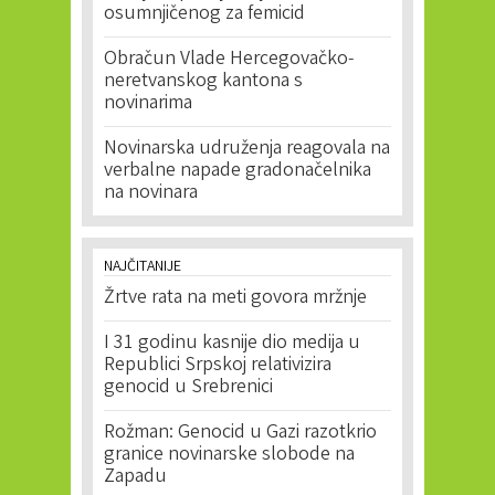
osumnjičenog za femicid
Obračun Vlade Hercegovačko-
neretvanskog kantona s
novinarima
Novinarska udruženja reagovala na
verbalne napade gradonačelnika
na novinara
NAJČITANIJE
Žrtve rata na meti govora mržnje
I 31 godinu kasnije dio medija u
Republici Srpskoj relativizira
genocid u Srebrenici
Rožman: Genocid u Gazi razotkrio
granice novinarske slobode na
Zapadu