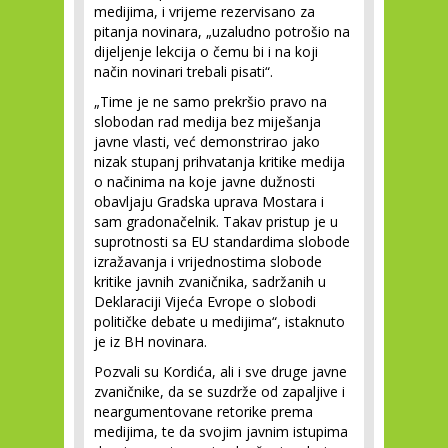
medijima, i vrijeme rezervisano za
pitanja novinara, „uzaludno potrošio na
dijeljenje lekcija o čemu bi i na koji
način novinari trebali pisati“.
„Time je ne samo prekršio pravo na
slobodan rad medija bez miješanja
javne vlasti, već demonstrirao jako
nizak stupanj prihvatanja kritike medija
o načinima na koje javne dužnosti
obavljaju Gradska uprava Mostara i
sam gradonačelnik. Takav pristup je u
suprotnosti sa EU standardima slobode
izražavanja i vrijednostima slobode
kritike javnih zvaničnika, sadržanih u
Deklaraciji Vijeća Evrope o slobodi
političke debate u medijima“, istaknuto
je iz BH novinara.
Pozvali su Kordića, ali i sve druge javne
zvaničnike, da se suzdrže od zapaljive i
neargumentovane retorike prema
medijima, te da svojim javnim istupima