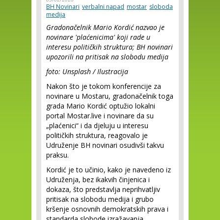
BH Novinari
verbalni napad
mostar
sloboda
medija
Gradonačelnik Mario Kordić nazvao je
novinare 'plaćenicima' koji rade u
interesu političkih struktura; BH novinari
upozorili na pritisak na slobodu medija
foto: Unsplash / Ilustracija
Nakon što je tokom konferencije za
novinare u Mostaru, gradonačelnik toga
grada Mario Kordić optužio lokalni
portal Mostar.live i novinare da su
„plaćenici“ i da djeluju u interesu
političkih struktura, reagovalo je
Udruženje BH novinari osudivši takvu
praksu.
Kordić je to učinio, kako je navedeno iz
Udruženja, bez ikakvih činjenica i
dokaza, što predstavlja neprihvatljiv
pritisak na slobodu medija i grubo
kršenje osnovnih demokratskih prava i
standarda slobode izražavanja.