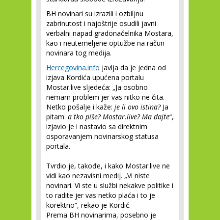
BH novinari su izrazili i ozbiljnu
zabrinutost i najoštrije osudili javni
verbalni napad gradonačelnika Mostara,
kao i neutemeljene optužbe na račun
novinara tog medija.
Hercegovina.info
javlja da je jedna od
izjava Kordića upućena portalu
Mostar.live sljedeća: „Ja osobno
nemam problem jer vas nitko ne čita.
Netko pošalje i kaže:
je li ovo istina?
Ja
pitam:
a tko piše?
Mostar.live? Ma dajte
“,
izjavio je i nastavio sa direktnim
osporavanjem novinarskog statusa
portala.
Tvrdio je, takođe, i kako Mostar.live ne
vidi kao nezavisni medij. „Vi niste
novinari. Vi ste u službi nekakve politike i
to radite jer vas netko plaća i to je
korektno“, rekao je Kordić.
Prema BH novinarima, posebno je