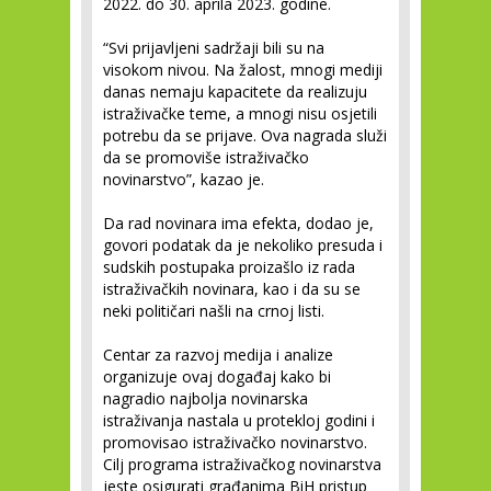
2022. do 30. aprila 2023. godine.
“Svi prijavljeni sadržaji bili su na
visokom nivou. Na žalost, mnogi mediji
danas nemaju kapacitete da realizuju
istraživačke teme, a mnogi nisu osjetili
potrebu da se prijave. Ova nagrada služi
da se promoviše istraživačko
novinarstvo”, kazao je.
Da rad novinara ima efekta, dodao je,
govori podatak da je nekoliko presuda i
sudskih postupaka proizašlo iz rada
istraživačkih novinara, kao i da su se
neki političari našli na crnoj listi.
Centar za razvoj medija i analize
organizuje ovaj događaj kako bi
nagradio najbolja novinarska
istraživanja nastala u protekloj godini i
promovisao istraživačko novinarstvo.
Cilj programa istraživačkog novinarstva
jeste osigurati građanima BiH pristup