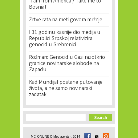
'I am from America / Take me to
Bosnia!'
Žrtve rata na meti govora mržnje
I 31 godinu kasnije dio medija u
Republici Srpskoj relativizira
genocid u Srebrenici
Rožman: Genocid u Gazi razotkrio
granice novinarske slobode na
Zapadu
Kad Mundijal postane putovanje
života, a ne samo novinarski
zadatak
Search form
Search
MC_ONLINE © Mediacentar, 2014