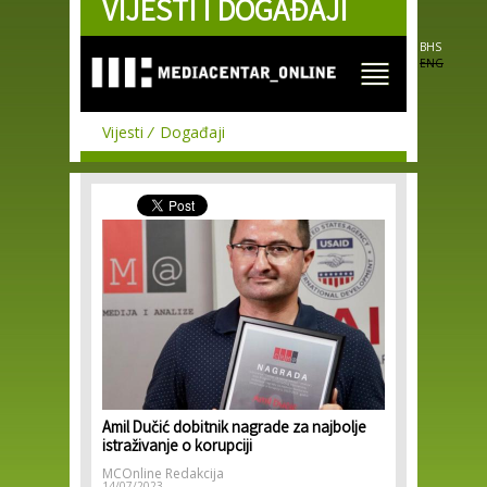
VIJESTI I DOGAĐAJI
Skip to
main
content
BHS
ENG
Vijesti
Događaji
Amil Dučić dobitnik nagrade za najbolje
istraživanje o korupciji
MCOnline Redakcija
14/07/2023