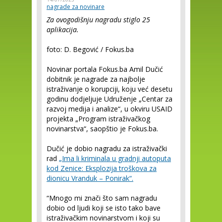
nagrade za novinare
Za ovogodišnju nagradu stiglo 25
aplikacija.
foto: D. Begović / Fokus.ba
Novinar portala Fokus.ba Amil Dučić
dobitnik je nagrade za najbolje
istraživanje o korupciji, koju već desetu
godinu dodjeljuje Udruženje „Centar za
razvoj medija i analize“, u okviru USAID
projekta „Program istraživačkog
novinarstva“, saopštio je Fokus.ba.
Dučić je dobio nagradu za istraživački
rad
„Ima li kriminala u gradnji autoputa
kod Zenice: Eksplozija troškova za
dionicu Vranduk – Ponirak“.
“Mnogo mi znači što sam nagradu
dobio od ljudi koji se isto tako bave
istraživačkim novinarstvom i koji su