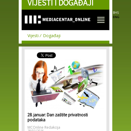
VIJESTI I DOGAĐAJI
Skip to
main
content
BHS
ENG
Vijesti
Događaji
28. januar: Dan zaštite privatnosti
podataka
MCOnline Redakcija
28/01/2016