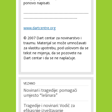
ponovo napisati.
----------------------------------------------------
-------------------------------------------
www.dartcentre.org
© 2007 Dart centar za novinarstvo i
traumu. Materijal se može umnožavati
za vlastitu upotrebu, pod uslovom da se
tekst ne mijenja, da se pozovete na
Dart centar i da se ne naplaćuje.
VEZANO
Novinari i tragedije: pomagači
umjesto “lešinara”
Tragedije i novinari: Vodič za
efikasnije izveštavanje