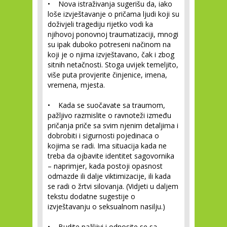
• Nova istraživanja sugerišu da, iako
loše izvještavanje o pričama ljudi koji su
doživjeli tragediju rijetko vodi ka
njihovoj ponovnoj traumatizaciji, mnogi
su ipak duboko potreseni načinom na
koji je o njima izvještavano, čak i zbog
sitnih netačnosti. Stoga uvijek temeljito,
više puta provjerite činjenice, imena,
vremena, mjesta.
• Kada se suočavate sa traumom,
pažljivo razmislite o ravnoteži između
pričanja priče sa svim njenim detaljima i
dobrobiti i sigurnosti pojedinaca o
kojima se radi. Ima situacija kada ne
treba da ojbavite identitet sagovornika
– naprimjer, kada postoji opasnost
odmazde ili dalje viktimizacije, ili kada
se radi o žrtvi silovanja. (Vidjeti u daljem
tekstu dodatne sugestije o
izvještavanju o seksualnom nasilju.)
• Budite pažljivi i odnosite se sa