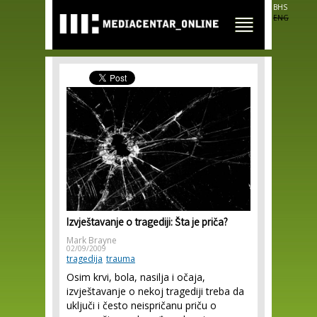
Skip to
BHS
main
ENG
content
Izvještavanje o tragediji: Šta je priča?
Mark Brayne
02/09/2009
tragedija
trauma
Osim krvi, bola, nasilja i očaja,
izvještavanje o nekoj tragediji treba da
uključi i često neispričanu priču o