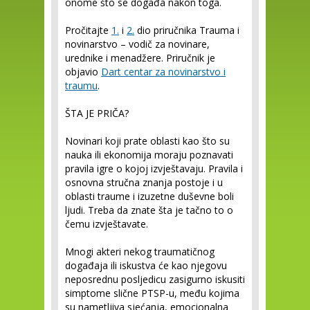
onome što se događa nakon toga.
Pročitajte
1.
i
2.
dio priručnika Trauma i
novinarstvo – vodič za novinare,
urednike i menadžere. Priručnik je
objavio
Dart centar za novinarstvo i
traumu
.
ŠTA JE PRIČA?
Novinari koji prate oblasti kao što su
nauka ili ekonomija moraju poznavati
pravila igre o kojoj izvještavaju. Pravila i
osnovna stručna znanja postoje i u
oblasti traume i izuzetne duševne boli
ljudi. Treba da znate šta je tačno to o
čemu izvještavate.
Mnogi akteri nekog traumatičnog
događaja ili iskustva će kao njegovu
neposrednu posljedicu zasigurno iskusiti
simptome slične PTSP-u, među kojima
su nametljiva sjećanja, emocionalna