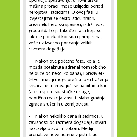
mašina proradi, može uslijediti period
herojstva i stoicizma. U ovoj fazi, u
izvještajima se često ističu hrabri,
preživjeli, herojski spasioci, izdržljivost
grada itd. To je takođe i faza koja se,
iako je ponekad korisna i primjerena,
veže uz izvesno poricanje velikih
razmera događaja.
• Nakon ove početne faze, koja je
možda potaknuta adrenalinom (obično
ne duže od nekoliko dana), i preživjeli/
žrtve i mediji mogu preći u fazu traženja
krivaca, usmjeravajući se na pitanja kao
što su spore spasilačke usluge,
haotična reakcija vlasti ili slaba gradnja
zgrada srušenih u zemljotresu.
• Nakon nekoliko dana ili sedmica, u
zavisnosti od razmera događaja, stvari
nastavljaju svojim tokom. Mediji
pronalaze nove udarne vijesti. Ljudi