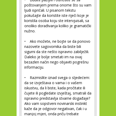
poštovanjem prema onome što su vam
ljudi ispričali. U pisanom tekstu
pokušajte da koristite iste riječi koje je
koristila osoba koju ste intervjuisali, sa
onoliko dorađivanja koliko je gramatički
nužno.
• Ako možete, ne bojte se da ponovo
nazovete sagovornika da biste bili
sigurni da ste nešto ispravno zabilježili.
Daleko je bolje smetati im na ovaj
bezazlen način nego objaviti pogrešnu
informaciju.
• Razmislite iznad svega o sljedećem:
da se izvještava o vama i o vašem
iskustvu, da li biste, kada pročitate ili
čujete ili pogledate izvještaj, smatrali da
ispravno predstavlja stvarne događaje?
Ako vam sopstveni novinarski instinkt
kaže da je odgovor negativan, čak i u
manjoj mjeri, onda priču trebate