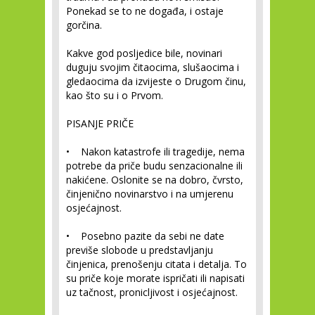
Ponekad se to ne događa, i ostaje
gorčina.
Kakve god posljedice bile, novinari
duguju svojim čitaocima, slušaocima i
gledaocima da izvijeste o Drugom činu,
kao što su i o Prvom.
PISANJE PRIČE
• Nakon katastrofe ili tragedije, nema
potrebe da priče budu senzacionalne ili
nakićene. Oslonite se na dobro, čvrsto,
činjenično novinarstvo i na umjerenu
osjećajnost.
• Posebno pazite da sebi ne date
previše slobode u predstavljanju
činjenica, prenošenju citata i detalja. To
su priče koje morate ispričati ili napisati
uz tačnost, pronicljivost i osjećajnost.