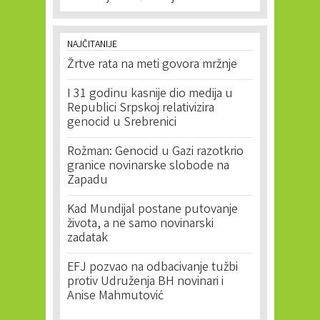
NAJČITANIJE
Žrtve rata na meti govora mržnje
I 31 godinu kasnije dio medija u
Republici Srpskoj relativizira
genocid u Srebrenici
Rožman: Genocid u Gazi razotkrio
granice novinarske slobode na
Zapadu
Kad Mundijal postane putovanje
života, a ne samo novinarski
zadatak
EFJ pozvao na odbacivanje tužbi
protiv Udruženja BH novinari i
Anise Mahmutović