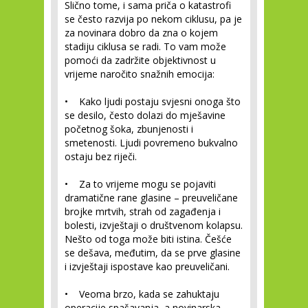
Slično tome, i sama priča o katastrofi
se često razvija po nekom ciklusu, pa je
za novinara dobro da zna o kojem
stadiju ciklusa se radi. To vam može
pomoći da zadržite objektivnost u
vrijeme naročito snažnih emocija:
• Kako ljudi postaju svjesni onoga što
se desilo, često dolazi do mješavine
početnog šoka, zbunjenosti i
smetenosti. Ljudi povremeno bukvalno
ostaju bez riječi.
• Za to vrijeme mogu se pojaviti
dramatične rane glasine – preuveličane
brojke mrtvih, strah od zagađenja i
bolesti, izvještaji o društvenom kolapsu.
Nešto od toga može biti istina. Češće
se dešava, međutim, da se prve glasine
i izvještaji ispostave kao preuveličani.
• Veoma brzo, kada se zahuktaju
operacije spašavanja, a novinarska