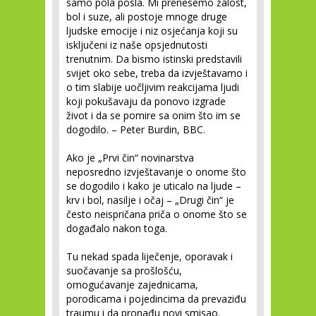
samo pola posla. Mi prenesemo žalost,
bol i suze, ali postoje mnoge druge
ljudske emocije i niz osjećanja koji su
isključeni iz naše opsjednutosti
trenutnim. Da bismo istinski predstavili
svijet oko sebe, treba da izvještavamo i
o tim slabije uočljivim reakcijama ljudi
koji pokušavaju da ponovo izgrade
život i da se pomire sa onim što im se
dogodilo.
– Peter Burdin, BBC.
Ako je „Prvi čin“ novinarstva
neposredno izvještavanje o onome što
se dogodilo i kako je uticalo na ljude –
krv i bol, nasilje i očaj – „Drugi čin“ je
često neispričana priča o onome što se
događalo nakon toga.
Tu nekad spada liječenje, oporavak i
suočavanje sa prošlošću,
omogućavanje zajednicama,
porodicama i pojedincima da prevaziđu
traumu i da pronađu novi smisao.