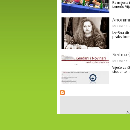
Razmjena i
između Vij
Anonimn
MCOnline R
Izvršna dir
praksi kom
Sedma š
MCOnline R
Vijeće za 
studente i
Pages
Au