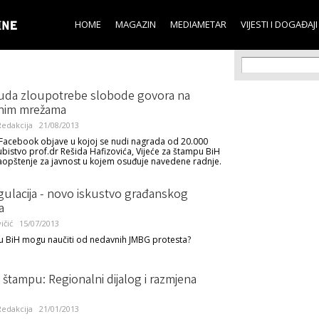
Skip to
main
HOME
MAGAZIN
MEDIAMETAR
VIJESTI I DOGAĐAJI
content
Search f
Search
uda zloupotrebe slobode govora na
nim mrežama
edakcija
21/08/2013
acebook objave u kojoj se nudi nagrada od 20.000
ubistvo prof.dr Rešida Hafizovića, Vijeće za štampu BiH
saopštenje za javnost u kojem osuđuje navedene radnje.
ulacija - novo iskustvo građanskog
a
ičić
15/07/2013
 u BiH mogu naučiti od nedavnih JMBG protesta?
a štampu: Regionalni dijalog i razmjena
edakcija
21/01/2013