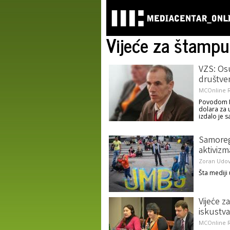
Vijeće za štampu
VZS: Os
društve
MCOnline R
Povodom F
dolara za 
izdalo je 
Samoreg
aktivizm
Zoran Udov
Šta mediji
Vijeće z
iskustva
MCOnline R