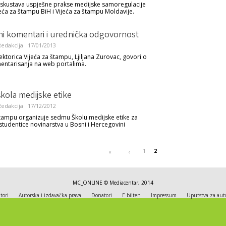
skustava uspješne prakse medijske samoregulacije
eća za štampu BiH i Vijeća za štampu Moldavije.
i komentari i urednička odgovornost
edakcija
17/01/2013
ektorica Vijeća za štampu, Ljiljana Zurovac, govori o
entarisanja na web portalima.
kola medijske etike
edakcija
17/12/2012
štampu organizuje sedmu Školu medijske etike za
 studentice novinarstva u Bosni i Hercegovini
1
2
«
‹
MC_ONLINE © Mediacentar, 2014
tori
Autorska i izdavačka prava
Donatori
E-bilten
Impressum
Uputstva za aut