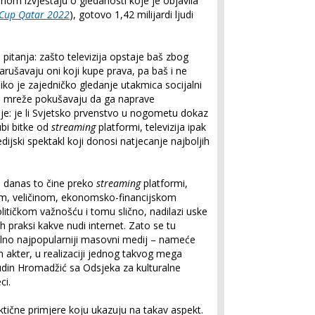
nom izvještaju o gledanosti koje je objavila
 Cup Qatar 2022
), gotovo 1,42 milijardi ljudi
pitanja: zašto televizija opstaje baš zbog
 narušavaju oni koji kupe prava, pa baš i ne
iko je zajedničko gledanje utakmica socijalni
ne mreže pokušavaju da ga naprave
nje: je li Svjetsko prvenstvo u nogometu dokaz
bi bitke od
streaming
platformi, televizija ipak
dijski spektakl koji donosi natjecanje najboljih
a danas to čine preko
streaming
platformi,
m, veličinom, ekonomsko-financijskom
itičkom važnošću i tomu slično, nadilazi uske
ih praksi kakve nudi internet. Zato se tu
lobalno najpopularniji masovni medij – nameće
an akter, u realizaciji jednog takvog mega
udin Hromadžić sa Odsjeka za kulturalne
ci.
aktične primjere koju ukazuju na takav aspekt.