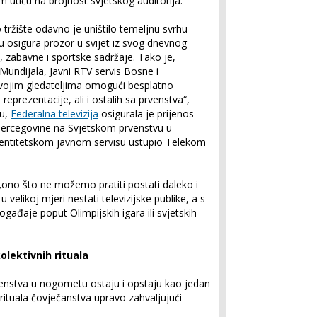
im utiču na brojnost svjetskog auditorija.
tržište odavno je uništilo temeljnu svrhu
u osigura prozor u svijet iz svog dnevnog
e, zabavne i sportske sadržaje. Tako je,
Mundijala, Javni RTV servis Bosne i
vojim gledateljima omogući besplatno
prezentacije, ali i ostalih sa prvenstva“,
nu,
Federalna televizija
osigurala je prijenos
Hercegovine na Svjetskom prvenstvu u
 entitetskom javnom servisu ustupio Telekom
ono što ne možemo pratiti postati daleko i
 velikoj mjeri nestati televizijske publike, a s
ogađaje poput Olimpijskih igara ili svjetskih
kolektivnih rituala
venstva u nogometu ostaju i opstaju kao jedan
h rituala čovječanstva upravo zahvaljujući