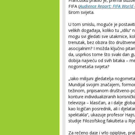
Francusku pratilo je, prema službe
FIFA (
Audience Report: FIFA World
širom svijeta.
U tom smislu, moguće je postaviti 
velikih događaja, koliko tu „idilu“
mogu svi gledati sve utakmice, kol
trenutak, bez obzira što društve
asocijalnim? I možda ključno pita
da, usprkos tome što svaki dan gu
dobija najveću od svih bitaka – me
nogometaša svijeta?
„Iako milijuni gledatelja nogomet
Mundijal svojim značajem, formo
težinom, pripisanom društveno-pol
konture individualiziranih korisničk
televizija – klasičan, a i dalje g
kao logičan posrednik, ali i djelat
spektakla“, ukazuje profesor Hajr
studije Filozofskog fakulteta u Rije
Za rečeno daje i vrlo opipljive, pr