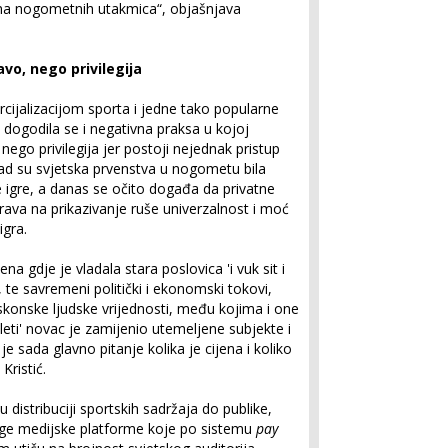
sima nogometnih utakmica“, objašnjava
vo, nego privilegija
jalizacijom sporta i jedne tako popularne
 dogodila se i negativna praksa u kojoj
nego privilegija jer postoji nejednak pristup
d su svjetska prvenstva u nogometu bila
e igre, a danas se očito događa da privatne
ava na prikazivanje ruše univerzalnost i moć
gra.
a gdje je vladala stara poslovica 'i vuk sit i
a, te savremeni politički i ekonomski tokovi,
o iskonske ljudske vrijednosti, među kojima i one
kleti' novac je zamijenio utemeljene subjekte i
je sada glavno pitanje kolika je cijena i koliko
Kristić.
č u distribuciji sportskih sadržaja do publike,
ruge medijske platforme koje po sistemu
pay