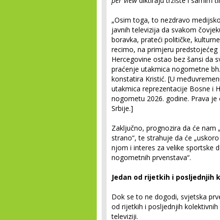
per view
diktiraju tržište i samim t
„Osim toga, to nezdravo medijsko 
javnih televizija da svakom čovjek
boravka, prateći političke, kulturn
recimo, na primjeru predstojećeg 
Hercegovine ostao bez šansi da s
praćenje utakmica nogometne bh. re
konstatira Kristić. [U međuvreme
utakmica reprezentacije Bosne i 
nogometu 2026. godine. Prava je
Srbije.]
Zaključno, prognozira da će nam „
strano“, te strahuje da će „uskoro u
njom i interes za velike sportske d
nogometnih prvenstava“.
Jedan od rijetkih i posljednjih 
Dok se to ne dogodi, svjetska pr
od rijetkih i posljednjih kolektivni
televiziji.