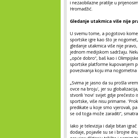
i nezaobilazne pratilje u prijeno
Hromadžić.
Gledanje utakmica više nije pra
U svemu tome, a pogotovo komerci
sportske igre kao što je nogomet,
gledanje utakmica više nije pravo, 
jednom medijskom sadržaju. Neka
„opće dobro“, baš kao i Olimpijsk
sportske platforme kupovanjem pr
povezivanja koju ima nogometna i
„Svima je jasno da su prošla vremen
ovce na broju', jer su globalizacij
stvorili 'novi' svijet gdje prečest
sportske, više nisu primarne. 'Pro
predikate u koje smo vjerovali, pa 
se od toga može zaraditi“, smatra 
Iako je televizija i dalje bitan igra
dodaje, pojavile su se i brojne d