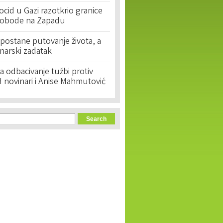
cid u Gazi razotkrio granice
lobode na Zapadu
postane putovanje života, a
narski zadatak
 odbacivanje tužbi protiv
 novinari i Anise Mahmutović
orm