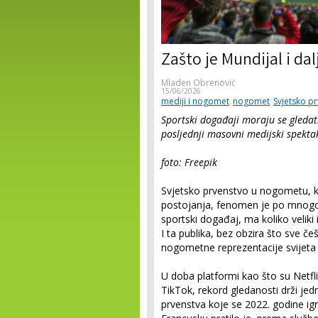
Zašto je Mundijal i dalj
Mladen Obrenović
15/06/2026
mediji i nogomet
nogomet
Svjetsko p
Sportski događaji moraju se gledati
posljednji masovni medijski spekta
foto: Freepik
Svjetsko prvenstvo u nogometu, k
postojanja, fenomen je po mnogo 
sportski događaj, ma koliko veliki i
I ta publika, bez obzira što sve češ
nogometne reprezentacije svijeta – 
U doba platformi kao što su Netfli
TikTok, rekord gledanosti drži je
prvenstva koje se 2022. godine igr