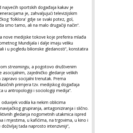
 najvećih sportskih događaja kakav je
eracijama je, zahvaljujući televizijskim
čkog 'folklora' gdje se svaki potez, gol,
da smo tamo, ali na malo drugačiji način“.
na nove medijske tokove koje preferira mlađa
gometnog Mundijala i dalje imaju veliku
li i u pogledu bilionske gledanosti“, konstatira
utom
streamingu
, a pogotovo društvenim
asocijalnim, zajedničko gledanje velikih
zapravo socijalni trenutak. Prema
klasičnih primjera tzv. medijskog događaja
a u antropologiji i sociologiji medija“.
 oduvijek vodila ka nekim oblicima
navijačkog grupiranja, antagoniziranja i slično.
olektivnih gledanja nogometnih utakmica ispred
ma i mjestima, u kafićima, na trgovima, u kino i
doživljaj tada naprosto intenzivniji“,