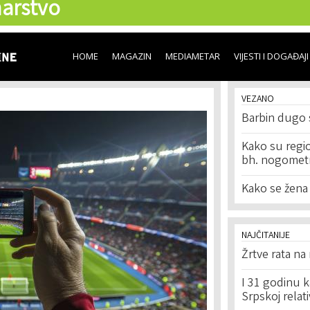
arstvo
Skip to
main
content
HOME
MAGAZIN
MEDIAMETAR
VIJESTI I DOGAĐAJI
VEZANO
Barbin dugo 
Kako su regio
bh. nogometn
Kako se žena
NAJČITANIJE
Žrtve rata na
I 31 godinu k
Srpskoj relat