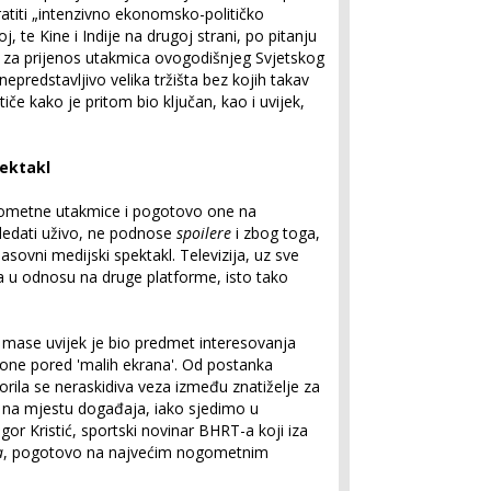
titi „intenzivno ekonomsko-političko
 te Kine i Indije na drugoj strani, po pitanju
va za prijenos utakmica ovogodišnjeg Svjetskog
predstavljivo velika tržišta bez kojih takav
tiče kako je pritom bio ključan, kao i uvijek,
pektakl
ogometne utakmice i pogotovo one na
ledati uživo, ne podnose
spoilere
i zbog toga,
sovni medijski spektakl. Televizija, uz sve
ma u odnosu na druge platforme, isto tako
 mase uvijek je bio predmet interesovanja
 one pored 'malih ekrana'. Od postanka
tvorila se neraskidiva veza između znatiželje za
m na mjestu događaja, iako sjedimo u
or Kristić, sportski novinar BHRT-a koji iza
a
, pogotovo na najvećim nogometnim