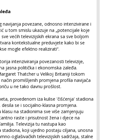
aleđa
g navijanja povezane, odnosno intenzivirane i
ć u tom smislu ukazuje na „potencijale koje
sve većih televizijskih ekrana sa sve boljom
 stvara kontekstualne preduvjete kako bi se
se mogle efektno realizirati“.
orija intenziviranja povezanosti televizije,
ma jasna politička i ekonomska zaleđa.
Margaret Thatcher u Velikoj Britaniji tokom
 način promišljenih promjena profila navijača
riču u ne tako davnu prošlost.
eta, provedenom iza kulise 'čišćenja' stadiona
, desila se i socijalno-klasna promjena.
u klasu na stadionima sve više zamjenjuju
stantno raste i prisutnost žena i djece na
familija. Televizija tu nastupa kao
stadiona, koji ujedno postaju ciljana, unosna
amno-oglašivačkih televizijskih sadržaja, stalne