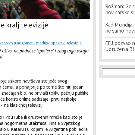
Rožman: Geno
novinarske s
e kralj televizije
Kad Mundijal 
ne samo novi
EFJ pozvao na
rvenstvo u nogometu
medijski spektakl
televizija
Udruženja BH
 uživo, ne podnose 'spoilere' i zbog toga ostaju
kl
Search f
Search
oje uskoro navršava stoljeće svog
čemu, a ponajprije po tome što niti jedan
 značajan bio, ne privlači toliku pažnju publike.
će koristi online sadržaje, prati najbolje
na klasičnoj televiziji.
x i YouTube ili društvenih mreža kao što je
dna nogometna utakmica. Finale Svjetskog
alo u Kataru i u kojem je Argentina pobijedila