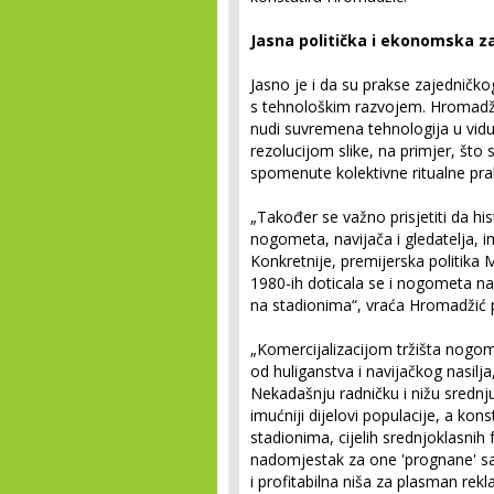
Jasna politička i ekonomska z
Jasno je i da su prakse zajedničko
s tehnološkim razvojem. Hromadži
nudi suvremena tehnologija u vidu 
rezolucijom slike, na primjer, što
spomenute kolektivne ritualne prak
„Također se važno prisjetiti da hist
nogometa, navijača i gledatelja, i
Konkretnije, premijerska politika 
1980-ih doticala se i nogometa na
na stadionima“, vraća Hromadžić p
„Komercijalizacijom tržišta nogom
od huliganstva i navijačkog nasilja
Nekadašnju radničku i nižu srednj
imućniji dijelovi populacije, a kon
stadionima, cijelih srednjoklasnih 
nadomjestak za one 'prognane' sa 
i profitabilna niša za plasman rekl