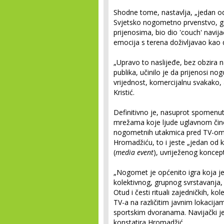
Shodne tome, nastavlja, „jedan od
Svjetsko nogometno prvenstvo, gen
prijenosima, bio dio 'couch' navija
emocija s terena doživljavao kao 
„Upravo to naslijeđe, bez obzira 
publika, učinilo je da prijenosi no
vrijednost, komercijalnu svakako, a
Kristić.
Definitivno je, nasuprot spomen
mrežama koje ljude uglavnom čine 
nogometnih utakmica pred TV-om 
Hromadžiću, to i jeste „jedan od 
(
media event
), uvriježenog koncept
„Nogomet je općenito igra koja je
kolektivnog, grupnog svrstavanja, 
Otud i česti rituali zajedničkih, k
TV-a na različitim javnim lokacija
sportskim dvoranama. Navijački je 
konstatira Hromadžić.