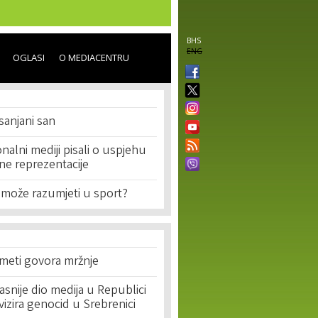
BHS
ENG
OGLASI
O MEDIACENTRU
sanjani san
nalni mediji pisali o uspjehu
e reprezentacije
 može razumjeti u sport?
 meti govora mržnje
asnije dio medija u Republici
ivizira genocid u Srebrenici