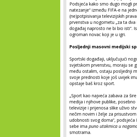
Podsjeća kako smo dugo mogli pra
natezanje“ između FIFA-e na jednoj,
(ne)potpisivanja televizijskih pra
prvenstva u nogometu „za ta dva ne
događaj naprosto ne bi bio isti“. Is
ogroman novac koji je u igri.
Posljednji masovni medijski s
Sportski događaji, uključujući n
svjetskom prvenstvu, moraju se g
među ostalim, ostaju posljednji ma
svoje prednosti koje još uvijek i
opstaje baš kroz sport.
„Sport kao najveća zabava za šire
medija i njihove publike, posebno
televizije i prijenosa slike uživo s
nečim novim i želje za prisustvo
udobnosti svog doma“, podsjeća Ig
sebe ima
puno utakmica u nogam
smotrama.