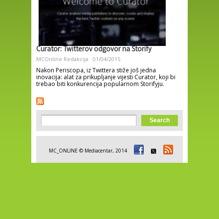
Curator: Twitterov odgovor na Storify
MCOnline Redakcija
01/04/2015
Nakon Periscopa, iz Twittera stiže još jedna
inovacija: alat za prikupljanje vijesti Curator, koji bi
trebao biti konkurencija popularnom Storifyju.
Search form
Search
MC_ONLINE © Mediacentar, 2014