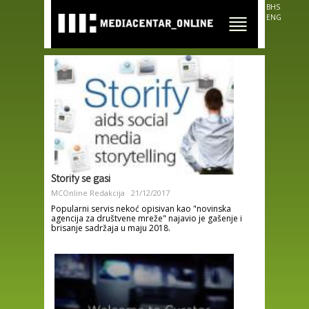
Skip to
BHS
main
ENG
content
Storify se gasi
MCOnline Redakcija
21/12/2017
Popularni servis nekoć opisivan kao "novinska
agencija za društvene mreže" najavio je gašenje i
brisanje sadržaja u maju 2018.