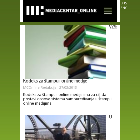
Skip to
BHS
main
ENG
content
VZS:
Kodeks za štampu i online medije
MCOnline Redakcija
27/03/2013
Kodeks za štampu i online medije ima za cilj da
postavi osnove sistema samouređivanja u štampi i
online medijima.
U