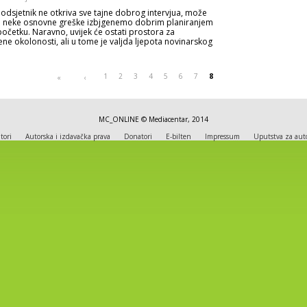
podsjetnik ne otkriva sve tajne dobrog intervjua, može
 neke osnovne greške izbjgenemo dobrim planiranjem
četku. Naravno, uvijek će ostati prostora za
ne okolonosti, ali u tome je valjda ljepota novinarskog
1
2
3
4
5
6
7
8
«
‹
MC_ONLINE © Mediacentar, 2014
tori
Autorska i izdavačka prava
Donatori
E-bilten
Impressum
Uputstva za aut