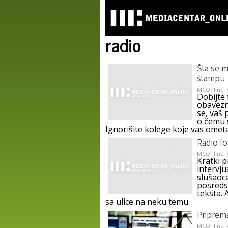
radio
Šta se m
štampu 
MCOnline R
Dobijte 
obavezn
se, vaš 
o čemu s
Ignorišite kolege koje vas omet
Radio fo
MCOnline R
Kratki pr
intervj
slušaoca
posreds
teksta. 
sa ulice na neku temu.
Priprema
MCOnline R