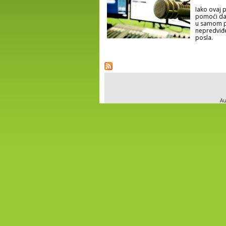
Iako ovaj 
pomoći da
u samom po
nepredviđe
posla.
Pages
Au