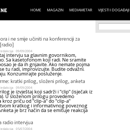
Skip to
main
HOME
MAGAZIN
MEDIAMETAR
VIJESTI I DOGAĐAJI
content
Search f
Search
ora i ne smije učiniti na konferenciji za
[radio]
edakcija
09/09/2004
taj intervju sa glavnim govornikom,
o. Sa kasetofonom koji radi. Ne sramite
posao je da ih gnjavite. Ako nemate pojma
e tu radi, improvizujte. Budite odvažni.
aju. Konzumirajte posluženje.
rme: kratki prilog, složeni prilog, anketa
edakcija
09/09/2004
ilog je izvještaj koji sadrži i "clip" (isječak iz
ua). U složenom prilogu provedemo
 kroz priču od "clip-a" do "clip-a"
tvom kratkog i informativnog poveznog
Anketa je brz način da se emituje reakcija
 radio intervjua
edakcija
05/07/2004