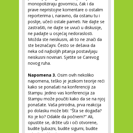
monopoliziraju govornicu, čak i da
prave nepristojne komentare o ostalim
reporterima i, naravno, da ostanu tu i
poslije, učeći ostale pameti. Ne dajte se
zastrašiti, ne dajte se uvući u diskusije,
ne padajte u osjećaj nedoraslosti.
Možda ste neiskusni, ali to ne znači da
ste beznačajni. Često se dešava da
neka od najboljih pitanja postavljaju
neiskusni novinari. Sjetite se Carevog
novog ruha.
Napomena 3.
Osim ovih nekoliko
napomena, teško je jezikom teorije reći
kako se ponašati na konferenciji za
štampu. Jedino vas konferencija za
štampu može poučiti kako da se na njoj
ponašate. Vaša prirodna, prva reakcija
po dolasku može biti: "Šta se događa?
Ko je ko? Odakle da počnem?" Ali,
opustite se, držite uši i oči otvorene,
budite ljubazni, budite sigurni, budite