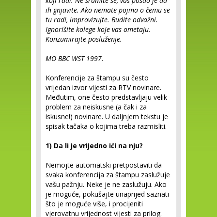
koji radi. Ne sramite se, vaš posao je da
ih gnjavite. Ako nemate pojma o čemu se
tu radi, improvizujte. Budite odvažni.
Ignorišite kolege koje vas ometaju.
Konzumirajte posluženje.
MO BBC WST 1997.
Konferencije za štampu su često
vrijedan izvor vijesti za RTV novinare.
Međutim, one često predstavljaju velik
problem za neiskusne (a čak i za
iskusne!) novinare. U daljnjem tekstu je
spisak tačaka o kojima treba razmisliti.
1) Da li je vrijedno ići na nju?
Nemojte automatski pretpostaviti da
svaka konferencija za štampu zaslužuje
vašu pažnju. Neke je ne zaslužuju. Ako
je moguće, pokušajte unaprijed saznati
što je moguće više, i procijeniti
vjerovatnu vrijednost vijesti za prilog.