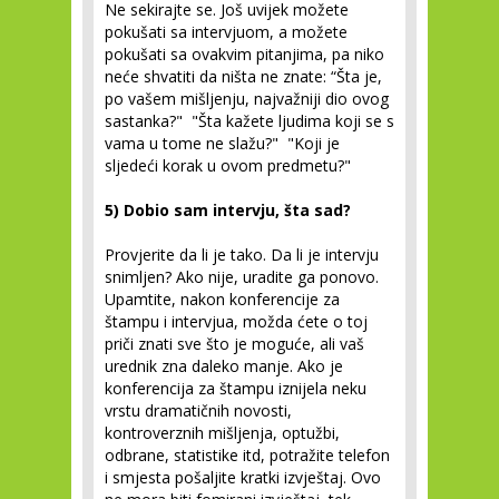
Ne sekirajte se. Još uvijek možete
pokušati sa intervjuom, a možete
pokušati sa ovakvim pitanjima, pa niko
neće shvatiti da ništa ne znate: “Šta je,
po vašem mišljenju, najvažniji dio ovog
sastanka?" "Šta kažete ljudima koji se s
vama u tome ne slažu?" "Koji je
sljedeći korak u ovom predmetu?"
5) Dobio sam intervju, šta sad?
Provjerite da li je tako. Da li je intervju
snimljen? Ako nije, uradite ga ponovo.
Upamtite, nakon konferencije za
štampu i intervjua, možda ćete o toj
priči znati sve što je moguće, ali vaš
urednik zna daleko manje. Ako je
konferencija za štampu iznijela neku
vrstu dramatičnih novosti,
kontroverznih mišljenja, optužbi,
odbrane, statistike itd, potražite telefon
i smjesta pošaljite kratki izvještaj. Ovo