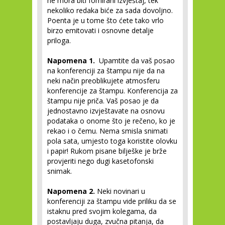
ne mora biti fomirani izvještaj, tek
nekoliko redaka biće za sada dovoljno.
Poenta je u tome što ćete tako vrlo
birzo emitovati i osnovne detalje
priloga.
Napomena 1.
Upamtite da vaš posao
na konferenciji za štampu nije da na
neki način preoblikujete atmosferu
konferencije za štampu. Konferencija za
štampu nije priča. Vaš posao je da
jednostavno izvještavate na osnovu
podataka o onome što je rečeno, ko je
rekao i o čemu. Nema smisla snimati
pola sata, umjesto toga koristite olovku
i papir! Rukom pisane bilješke je brže
provjeriti nego dugi kasetofonski
snimak.
Napomena 2.
Neki novinari u
konferenciji za štampu vide priliku da se
istaknu pred svojim kolegama, da
postavljaju duga, zvučna pitanja, da