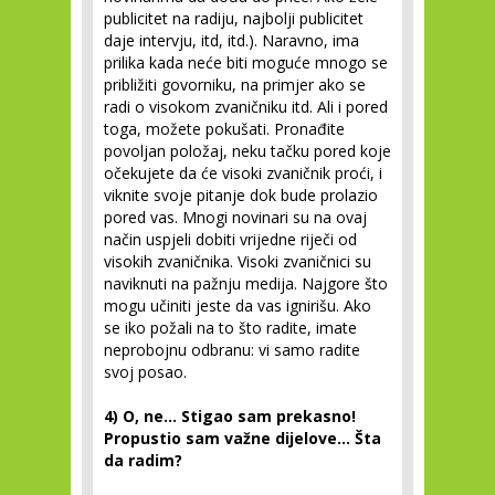
publicitet na radiju, najbolji publicitet
daje intervju, itd, itd.). Naravno, ima
prilika kada neće biti moguće mnogo se
približiti govorniku, na primjer ako se
radi o visokom zvaničniku itd. Ali i pored
toga, možete pokušati. Pronađite
povoljan položaj, neku tačku pored koje
očekujete da će visoki zvaničnik proći, i
viknite svoje pitanje dok bude prolazio
pored vas. Mnogi novinari su na ovaj
način uspjeli dobiti vrijedne riječi od
visokih zvaničnika. Visoki zvaničnici su
naviknuti na pažnju medija. Najgore što
mogu učiniti jeste da vas ignirišu. Ako
se iko požali na to što radite, imate
neprobojnu odbranu: vi samo radite
svoj posao.
4) O, ne... Stigao sam prekasno!
Propustio sam važne dijelove... Šta
da radim?