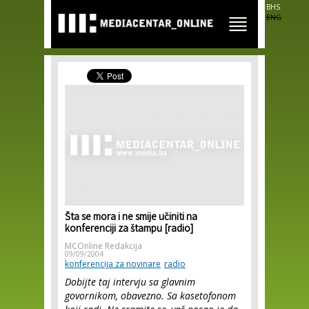
Skip to
BHS
main
ENG
content
Šta se mora i ne smije učiniti na
konferenciji za štampu [radio]
MCOnline Redakcija
09/09/2004
konferencija za novinare
radio
Dobijte taj intervju sa glavnim
govornikom, obavezno. Sa kasetofonom