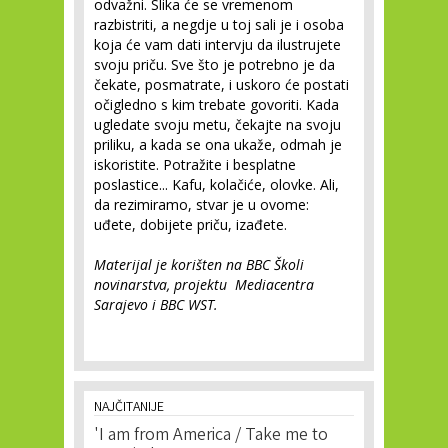
odvažni. Slika će se vremenom
razbistriti, a negdje u toj sali je i osoba
koja će vam dati intervju da ilustrujete
svoju priču. Sve što je potrebno je da
čekate, posmatrate, i uskoro će postati
očigledno s kim trebate govoriti. Kada
ugledate svoju metu, čekajte na svoju
priliku, a kada se ona ukaže, odmah je
iskoristite. Potražite i besplatne
poslastice... Kafu, kolačiće, olovke. Ali,
da rezimiramo, stvar je u ovome:
uđete, dobijete priču, izađete.
Materijal je korišten na BBC Školi
novinarstva, projektu Mediacentra
Sarajevo i BBC WST.
NAJČITANIJE
'I am from America / Take me to